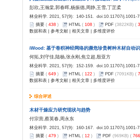
彭欣,王瀚棠,郭春晖,杨振德,周静,王雪,丁芷柔
林业科学. 2021, 57(9): 140-151. doi:
10.11707/j.1001-
摘要
(
438
)
HTML
(
108
)
PDF
(3822KB) (
3
数据和表
|
参考文献
|
相关文章
|
多维度评价
iWood: 基于卷积神经网络的濒危珍贵树种木材自动
何拓,刘守佳,陆杨,张永刚,焦立超,殷亚方
林业科学. 2021, 57(9): 152-159. doi:
10.11707/j.1001-
摘要
(
649
)
HTML
(
122
)
PDF
(7091KB) (
7
数据和表
|
参考文献
|
相关文章
|
多维度评价
综合评述
木材干燥应力研究现状与趋势
付宗营,蔡英春,周永东
林业科学. 2021, 57(9): 160-167. doi:
10.11707/j.1001-
摘要
(
479
)
HTML
(
12
)
PDF
(969KB) (
76