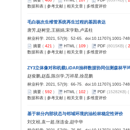
摘要
(
480
)
HTML
(
107
)
PDF
(6597KB) (
2
数据和表
|
参考文献
|
相关文章
|
多维度评价
毛白杨次生维管系统再生过程的基因表达
唐芳,赵树堂,王丽娟,宋学勤,卢孟柱
林业科学. 2021, 57(9): 52-65. doi:
10.11707/j.1001-74
摘要
(
421
)
HTML
(
109
)
PDF
(8015KB) (
2
数据和表
|
参考文献
|
相关文章
|
多维度评价
ZY3立体像对和机载LiDAR抽样数据协同估测森林平
赵俊鹏,赵磊,陈尔学,万祥星,徐昆鹏
林业科学. 2021, 57(9): 66-75. doi:
10.11707/j.1001-74
摘要
(
592
)
HTML
(
102
)
PDF
(15282KB) (
数据和表
|
参考文献
|
相关文章
|
多维度评价
基于林分内部状态与邻域环境的油松林稳定性评价
刘文桢,袁一超,张连金,赵中华