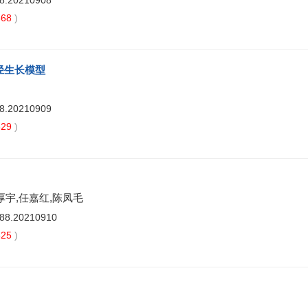
88.20210908
68
)
径生长模型
88.20210909
29
)
厚宇,任嘉红,陈凤毛
488.20210910
25
)