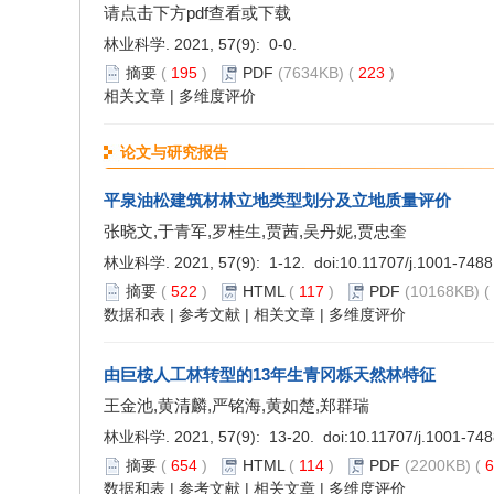
请点击下方pdf查看或下载
林业科学. 2021, 57(9): 0-0.
摘要
(
195
)
PDF
(7634KB) (
223
)
相关文章
|
多维度评价
论文与研究报告
平泉油松建筑材林立地类型划分及立地质量评价
张晓文,于青军,罗桂生,贾茜,吴丹妮,贾忠奎
林业科学. 2021, 57(9): 1-12. doi:
10.11707/j.1001-748
摘要
(
522
)
HTML
(
117
)
PDF
(10168KB) (
数据和表
|
参考文献
|
相关文章
|
多维度评价
由巨桉人工林转型的13年生青冈栎天然林特征
王金池,黄清麟,严铭海,黄如楚,郑群瑞
林业科学. 2021, 57(9): 13-20. doi:
10.11707/j.1001-74
摘要
(
654
)
HTML
(
114
)
PDF
(2200KB) (
6
数据和表
|
参考文献
|
相关文章
|
多维度评价