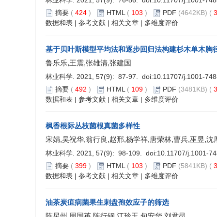
林业科学. 2021, 57(9): 76-86. doi:
10.11707/j.1001-74
摘要
(
424
)
HTML
(
103
)
PDF
(4642KB) (
3
数据和表
|
参考文献
|
相关文章
|
多维度评价
基于贝叶斯模型平均法和逐步回归法构建杉木单木胸
鲁乐乐,王震,张雄清,张建国
林业科学. 2021, 57(9): 87-97. doi:
10.11707/j.1001-74
摘要
(
492
)
HTML
(
109
)
PDF
(3481KB) (
3
数据和表
|
参考文献
|
相关文章
|
多维度评价
枫香根际丛枝菌根真菌多样性
宋娟,吴祝华,翁行良,赵邢,杨学祥,唐荣林,曹兵,巫昱,沈
林业科学. 2021, 57(9): 98-109. doi:
10.11707/j.1001-7
摘要
(
399
)
HTML
(
103
)
PDF
(5841KB) (
3
数据和表
|
参考文献
|
相关文章
|
多维度评价
油茶炭疽病菌果生刺盘孢效应子的筛选
陈星州,周国英,陈行钢,江玲玉,包安华,刘君昂