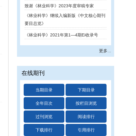
《林业科学》继续入编新版《中文核心期刊
要目总览》
《林业科学》2021年第1―4期Ei收录号
《林业科学》2020年第10―12期Ei收录号
喜迎中国科协十大，致敬...
更多...
《林业科学》5篇论文获2020年度 “F5000
论文”提名
在线期刊
3.12，《林业科学》邀您一起植树！
《林业科学》2020年第1—9期Ei收录号
当期目录
下期目录
官宣了！《林业科学》4篇论文获奖！
全年目次
按栏目浏览
《林业科学》公布2017年高被引频次论文并
颁发证书
过刊浏览
阅读排行
2020年度《林业科学》审稿专家证书已发放
下载排行
引用排行
《林业科学》公布2017年高被引频次论文并