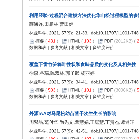
利用经验-过程混合建模方法优化华山松过程模型的参
薛海连,田相林,曹田健
林业科学. 2021, 57(9): 21-33. doi:
10.11707/j.1001-74
摘要
(
431
)
HTML
(
103
)
PDF
(2012KB) (
2
数据和表
|
参考文献
|
相关文章
|
多维度评价
覆盖下雷竹笋箨叶性状和食味品质的变化及其相关性
徐森,谷瑞,陈双林,郭子武,杨丽婷
林业科学. 2021, 57(9): 34-41. doi:
10.11707/j.1001-74
摘要
(
503
)
HTML
(
101
)
PDF
(3096KB) (
5
数据和表
|
参考文献
|
相关文章
|
多维度评价
外源IAA对马尾松幼苗茎干次生生长的影响
周紫晶,范付华,尚先文,覃慧娟,王聪慧,丁贵杰,谭健晖
林业科学. 2021, 57(9): 42-51. doi:
10.11707/j.1001-74