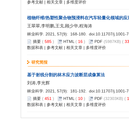
参考文献
|
相关文章
|
多维度评价
植物纤维/热塑性聚合物预浸料在汽车轻量化领域的应
王翠翠,李明鹏,王戈,顾少华,程海涛
林业科学. 2021, 57(9): 168-180. doi:
10.11707/j.1001-
摘要
(
585
)
HTML
(
16
)
PDF
(5987KB) (
3
数据和表
|
参考文献
|
相关文章
|
多维度评价
研究简报
基于射线分割的林木应力波断层成像算法
刘涛,李光辉
林业科学. 2021, 57(9): 181-192. doi:
10.11707/j.1001-
摘要
(
451
)
HTML
(
10
)
PDF
(32303KB) (
1
数据和表
|
参考文献
|
相关文章
|
多维度评价