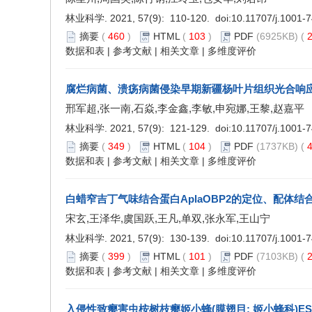
林业科学. 2021, 57(9): 110-120. doi:
10.11707/j.1001-
摘要
(
460
)
HTML
(
103
)
PDF
(6925KB) (
2
数据和表
|
参考文献
|
相关文章
|
多维度评价
腐烂病菌、溃疡病菌侵染早期新疆杨叶片组织光合响
邢军超,张一南,石焱,李金鑫,李敏,申宛娜,王黎,赵嘉平
林业科学. 2021, 57(9): 121-129. doi:
10.11707/j.1001-
摘要
(
349
)
HTML
(
104
)
PDF
(1737KB) (
4
数据和表
|
参考文献
|
相关文章
|
多维度评价
白蜡窄吉丁气味结合蛋白AplaOBP2的定位、配体
宋玄,王泽华,虞国跃,王凡,单双,张永军,王山宁
林业科学. 2021, 57(9): 130-139. doi:
10.11707/j.1001-
摘要
(
399
)
HTML
(
101
)
PDF
(7103KB) (
2
数据和表
|
参考文献
|
相关文章
|
多维度评价
入侵性致瘿害虫桉树枝瘿姬小蜂(膜翅目: 姬小蜂科)ES