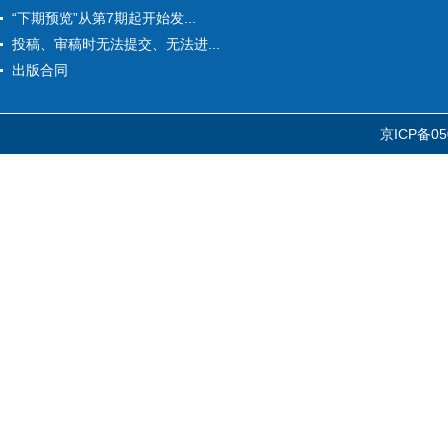
“下期预览”从第7期起开始发...
投稿、审稿时无法提交、无法进...
出版合同
京ICP备05