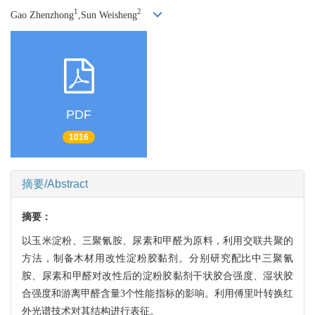
1
2
Gao Zhenzhong
,Sun Weisheng
PDF
1016
摘要/Abstract
摘要：
以玉米淀粉、三聚氰胺、尿素和甲醛为原料，利用交联共聚的
方法，制备木材用改性淀粉胶黏剂。分别研究配比中三聚氰
胺、尿素和甲醛对改性后的淀粉胶黏剂干状胶合强度、湿状胶
合强度和游离甲醛含量3个性能指标的影响。利用傅里叶转换红
外光谱技术对其结构进行表征。