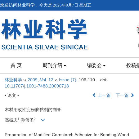
欢迎访问林业科学，今天是
2026年8月7日 星期五
首 页
期刊介绍
编委会
投稿
林业科学
››
2009
,
Vol. 12
››
Issue (7)
: 106-110.
doi:
10.11707/j.1001-7488.20090718
• 论文 •
上一篇
下一篇
木材用改性淀粉胶黏剂的制备
1
2
高振忠
孙伟圣
Preparation of Modified Cornstarch Adhesive for Bonding Wood