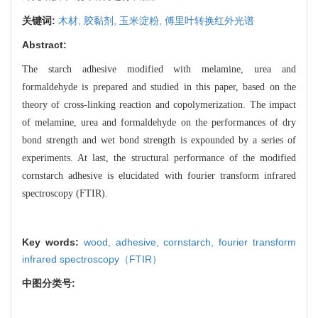
关键词:
木材,
胶黏剂,
玉米淀粉,
傅里叶转换红外光谱
Abstract:
The starch adhesive modified with melamine, urea and
formaldehyde is prepared and studied in this paper, based on the
theory of cross-linking reaction and copolymerization. The impact
of melamine, urea and formaldehyde on the performances of dry
bond strength and wet bond strength is expounded by a series of
experiments. At last, the structural performance of the modified
cornstarch adhesive is elucidated with fourier transform infrared
spectroscopy (FTIR).
Key words:
wood,
adhesive,
cornstarch,
fourier transform
infrared spectroscopy（FTIR）
中图分类号: