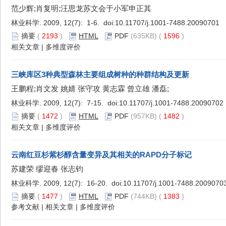
范少辉;肖复明;汪思龙苏文会于小军申正其
林业科学. 2009, 12(7): 1-6. doi:
10.11707/j.1001-7488.20090701
摘要
(
2193
)
HTML
PDF
(635KB) (
1596
)
相关文章
|
多维度评价
三峡库区3种典型森林主要组成树种的种群结构及更新
王鹏程;肖文发 姚婧 张守攻 黄志霖 曾立雄 潘磊;
林业科学. 2009, 12(7): 7-15. doi:
10.11707/j.1001-7488.20090702
摘要
(
1472
)
HTML
PDF
(957KB) (
1482
)
相关文章
|
多维度评价
云南红豆杉紫杉醇含量变异及其相关的RAPD分子标记
苏建荣 缪迎春 张志钧
林业科学. 2009, 12(7): 16-20. doi:
10.11707/j.1001-7488.2009070
摘要
(
1477
)
HTML
PDF
(744KB) (
1383
)
参考文献
|
相关文章
|
多维度评价