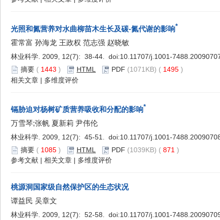
*
光照和氮营养对水曲柳苗木生长及碳-氮代谢的影响
霍常富 孙海龙 王政权 范志强 赵晓敏
林业科学. 2009, 12(7): 38-44. doi:
10.11707/j.1001-7488.2009070
摘要
(
1443
)
HTML
PDF
(1071KB) (
1495
)
相关文章
|
多维度评价
*
镉胁迫对杨树矿质营养吸收和分配的影响
万雪琴;张帆 夏新莉 尹伟伦
林业科学. 2009, 12(7): 45-51. doi:
10.11707/j.1001-7488.2009070
摘要
(
1085
)
HTML
PDF
(1039KB) (
871
)
参考文献
|
相关文章
|
多维度评价
桃源洞国家级自然保护区的生态状况
谭益民 吴章文
林业科学. 2009, 12(7): 52-58. doi:
10.11707/j.1001-7488.2009070