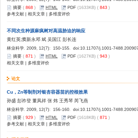
摘要
(
868
)
HTML
PDF
(1633KB) (
843
)
参考文献
|
相关文章
|
多维度评价
不同次生种源麻疯树对高温胁迫的响应
黄红英;窦新永邓 斌 吴国江 彭长连
林业科学. 2009, 12(7): 150-155. doi:
10.11707/j.1001-7488.20090
摘要
(
871
)
HTML
PDF
(1627KB) (
943
)
相关文章
|
多维度评价
论文
Cu，Zn等制剂对银杏容器苗的控根效果
孙盛 彭祚登 董凤祥 张 炜 王秀琴 芮飞燕
林业科学. 2009, 12(7): 156-160. doi:
10.11707/j.1001-7488.20090
摘要
(
929
)
HTML
PDF
(1618KB) (
871
)
参考文献
|
相关文章
|
多维度评价