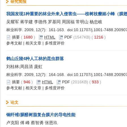
研究简报
我国发现1种重要的林业外来入侵害虫——桉树枝瘿姬小蜂（膜
吴耀军 蒋学建 李德伟 罗基同 周国福 常明山 杨忠岐
林业科学. 2009, 12(7): 161-163. doi:
10.11707/j.1001-7488.20090
摘要
(
1680
)
HTML
PDF
(1547KB) (
1216
)
参考文献
|
相关文章
|
多维度评价
鹤山丘陵4种人工林的昆虫群落
刘桂林;周昌清 庞虹
林业科学. 2009, 12(7): 164-168. doi:
10.11707/j.1001-7488.20090
摘要
(
946
)
HTML
PDF
(2016KB) (
933
)
参考文献
|
相关文章
|
多维度评价
论文
铜纤维/脲醛树脂复合膜片的导电性能
卢克阳 傅 峰 蔡智勇 张恩玖