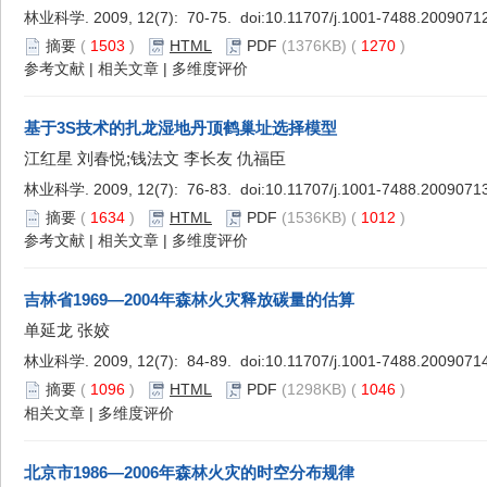
林业科学. 2009, 12(7): 70-75. doi:
10.11707/j.1001-7488.2009071
摘要
(
1503
)
HTML
PDF
(1376KB) (
1270
)
参考文献
|
相关文章
|
多维度评价
基于3S技术的扎龙湿地丹顶鹤巢址选择模型
江红星 刘春悦;钱法文 李长友 仇福臣
林业科学. 2009, 12(7): 76-83. doi:
10.11707/j.1001-7488.2009071
摘要
(
1634
)
HTML
PDF
(1536KB) (
1012
)
参考文献
|
相关文章
|
多维度评价
吉林省1969—2004年森林火灾释放碳量的估算
单延龙 张姣
林业科学. 2009, 12(7): 84-89. doi:
10.11707/j.1001-7488.2009071
摘要
(
1096
)
HTML
PDF
(1298KB) (
1046
)
相关文章
|
多维度评价
北京市1986—2006年森林火灾的时空分布规律