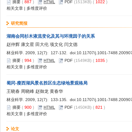
摘要
(
887
)
HTML
PDF
(1513KB) (
1022
)
相关文章
|
多维度评价
研究简报
湖南会同杉木液流变化及其与环境因子的关系
赵仲辉 康文星 田大伦 项文化 闫文德
林业科学. 2009, 12(7): 127-132. doi:
10.11707/j.1001-7488.20090
摘要
(
994
)
HTML
PDF
(1549KB) (
1035
)
相关文章
|
多维度评价
蜀冈-瘦西湖风景名胜区生态绿地景观格局
王晓春 周晓峰 赵御龙 黄春华
林业科学. 2009, 12(7): 133-135. doi:
10.11707/j.1001-7488.20090
摘要
(
900
)
HTML
PDF
(1450KB) (
821
)
相关文章
|
多维度评价
论文