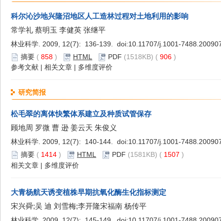
科尔沁沙地兴隆沼地区人工造林过程对土地利用的影响
常学礼 蔡明玉 李健英 张继平
林业科学. 2009, 12(7): 136-139. doi:
10.11707/j.1001-7488.20090
摘要
(
858
)
HTML
PDF
(1518KB) (
906
)
参考文献
|
相关文章
|
多维度评价
研究简报
松毛翠的离体快繁体系建立及种质试管保存
顾地周 罗微 曹 逊 姜云天 朱俊义
林业科学. 2009, 12(7): 140-144. doi:
10.11707/j.1001-7488.20090
摘要
(
1414
)
HTML
PDF
(1581KB) (
1507
)
相关文章
|
多维度评价
大青杨航天诱变植株早期抗氧化酶生化指标测定
宋兴舜;吴 迪 刘雪梅;李开隆宋福南 杨传平
林业科学. 2009, 12(7): 145-149. doi:
10.11707/j.1001-7488.20090