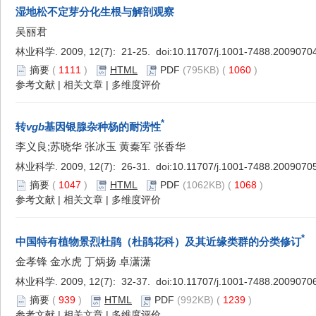
湿地松不定芽分化生根与解剖观察
吴丽君
林业科学. 2009, 12(7): 21-25. doi:
10.11707/j.1001-7488.2009070
摘要
(
1111
)
HTML
PDF
(795KB) (
1060
)
参考文献
|
相关文章
|
多维度评价
*
转
vgb
基因银腺杂种杨的耐涝性
李义良;苏晓华 张冰玉 黄秦军 张香华
林业科学. 2009, 12(7): 26-31. doi:
10.11707/j.1001-7488.2009070
摘要
(
1047
)
HTML
PDF
(1062KB) (
1068
)
参考文献
|
相关文章
|
多维度评价
*
中国特有植物景烈杜鹃（杜鹃花科）及其近缘类群的分类修订
金孝锋 金水虎 丁炳扬 卓潇潇
林业科学. 2009, 12(7): 32-37. doi:
10.11707/j.1001-7488.2009070
摘要
(
939
)
HTML
PDF
(992KB) (
1239
)
参考文献
|
相关文章
|
多维度评价