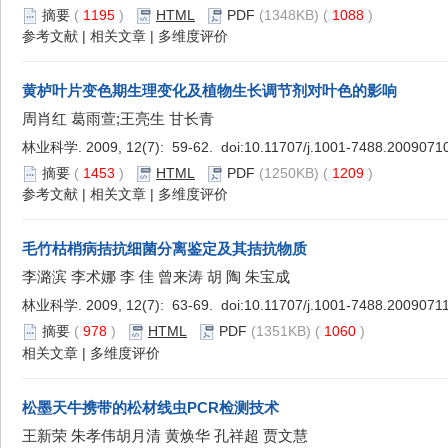
摘要
(
1195
)
HTML
PDF
(1348KB) (
1088
)
参考文献
|
相关文章
|
多维度评价
黄栌叶片变色期生理变化及植物生长调节剂对叶色的影响
周肖红 葛雨萱;王亮生 甘长青
林业科学. 2009, 12(7): 59-62. doi:
10.11707/j.1001-7488.2009071
摘要
(
1453
)
HTML
PDF
(1250KB) (
1209
)
参考文献
|
相关文章
|
多维度评价
毛竹枯梢病拮抗细菌分离鉴定及其拮抗物质
李潞滨 李术娜 李 佳 曾来涛 胡 陶 朱宝成
林业科学. 2009, 12(7): 63-69. doi:
10.11707/j.1001-7488.2009071
摘要
(
978
)
HTML
PDF
(1351KB) (
1060
)
相关文章
|
多维度评价
松墨天牛携带的松材线虫PCR检测技术
王新荣 朱孝伟胡月清 黄焕华 孔祥超 贾文慧