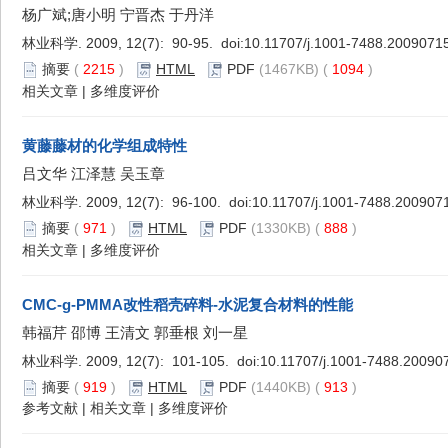
杨广斌;唐小明 宁晋杰 于丹洋
林业科学. 2009, 12(7): 90-95. doi:
10.11707/j.1001-7488.2009071
摘要
(
2215
)
HTML
PDF
(1467KB) (
1094
)
相关文章
|
多维度评价
黄藤藤材的化学组成特性
吕文华 江泽慧 吴玉章
林业科学. 2009, 12(7): 96-100. doi:
10.11707/j.1001-7488.200907
摘要
(
971
)
HTML
PDF
(1330KB) (
888
)
相关文章
|
多维度评价
CMC-g-PMMA改性稻壳碎料-水泥复合材料的性能
韩福芹 邵博 王清文 郭垂根 刘一星
林业科学. 2009, 12(7): 101-105. doi:
10.11707/j.1001-7488.20090
摘要
(
919
)
HTML
PDF
(1440KB) (
913
)
参考文献
|
相关文章
|
多维度评价