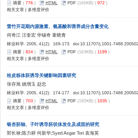
摘要
(
776
)
HTML
PDF
(165KB) (
972
)
相关文章
|
多维度评价
雷竹开花期内源激素、氨基酸和营养成分含量变化
何奇江 汪奎宏 华锡奇 童晓青
林业科学. 2005, 41(2): 169-173. doi:
10.11707/j.1001-7488.20050
摘要
(
824
)
HTML
PDF
(163KB) (
1199
)
相关文章
|
多维度评价
栓皮栎体胚诱导关键影响因素研究
张存旭 姚增玉 赵忠
林业科学. 2005, 41(2): 174-177. doi:
10.11707/j.1001-7488.20050
摘要
(
703
)
HTML
PDF
(192KB) (
1035
)
相关文章
|
多维度评价
银杏胚轴、子叶诱导胚状体发生及成苗的研究
郭长禄;陈力耕 何新华;Syed Asgar Tori 袁海英