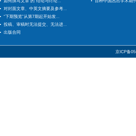
如何撰写文章 的“结论与讨论...
百种中国杰出学术期
对封面文章、中英文摘要及参考...
“下期预览”从第7期起开始发...
投稿、审稿时无法提交、无法进...
出版合同
京ICP备05