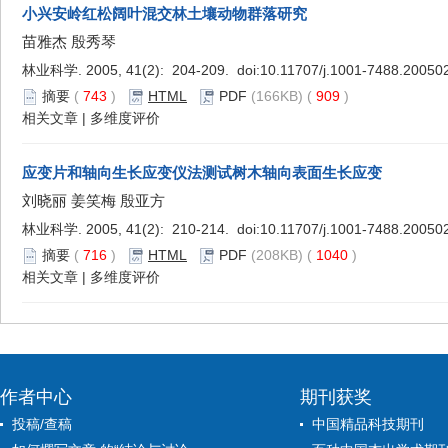
小兴安岭红松阔叶混交林土壤动物群落研究
苗雅杰 殷秀琴
林业科学. 2005, 41(2): 204-209. doi:
10.11707/j.1001-7488.20050
摘要
(
743
)
HTML
PDF
(166KB) (
909
)
相关文章
|
多维度评价
应变片和轴向生长应变仪法测试树木轴向表面生长应变
刘晓丽 姜笑梅 殷亚方
林业科学. 2005, 41(2): 210-214. doi:
10.11707/j.1001-7488.20050
摘要
(
716
)
HTML
PDF
(208KB) (
1040
)
相关文章
|
多维度评价
作者中心
期刊获奖
投稿/查稿
中国精品科技期刊