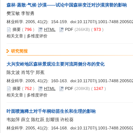
森林·蒸散·气候·沙漠——试论中国森林变迁对沙漠演替的影响
樊宝敏 李智勇
林业科学. 2005, 41(2): 154-159. doi:
10.11707/j.1001-7488.20050
摘要
(
796
)
HTML
PDF
(266KB) (
973
)
相关文章
|
多维度评价
研究简报
大兴安岭地区森林景观沿主要河流两侧分布的变化
陈文波 肖笃宁 郑蕉
林业科学. 2005, 41(2): 160-163. doi:
10.11707/j.1001-7488.20050
摘要
(
752
)
HTML
PDF
(208KB) (
1247
)
相关文章
|
多维度评价
叶面喷施稀土对千年桐幼苗生长和生理的影响
韦如萍 薛立 陈红跃 彭耀强 许松葵
林业科学. 2005, 41(2): 164-168. doi:
10.11707/j.1001-7488.20050