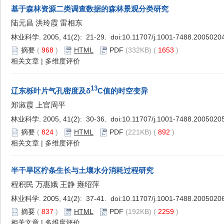
基于森林资源二类调查数据的森林景观分类研究
陆元昌 洪玲霞 雷相东
林业科学. 2005, 41(2): 21-29. doi:
10.11707/j.1001-7488.2005020
摘要
(
968
)
HTML
PDF
(332KB) (
1653
)
相关文章
|
多维度评价
13
辽东栎叶片气孔密度及δ
C值的时空变异
郑淑霞 上官周平
林业科学. 2005, 41(2): 30-36. doi:
10.11707/j.1001-7488.2005020
摘要
(
824
)
HTML
PDF
(221KB) (
892
)
相关文章
|
多维度评价
半干旱区柠条生长与土壤水分消耗过程研究
程积民 万惠娥 王静 雍绍萍
林业科学. 2005, 41(2): 37-41. doi:
10.11707/j.1001-7488.2005020
摘要
(
837
)
HTML
PDF
(192KB) (
2259
)
相关文章
|
多维度评价