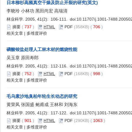
日本柳杉高频真空干燥及防止开裂的研究(英文)
李晓玲 小林功 黑田尚宏 高瑞清
林业科学. 2005, 41(2): 106-111. doi:
10.11707/j.1001-7488.20050
摘要
(
737
)
HTML
PDF
(358KB) (
706
)
相关文章
|
多维度评价
磷酸铵盐处理人工林木材的燃烧性能
吴玉章 原田寿郎
林业科学. 2005, 41(2): 112-116. doi:
10.11707/j.1001-7488.20050
摘要
(
752
)
HTML
PDF
(168KB) (
998
)
相关文章
|
多维度评价
毛乌素沙地臭柏年轮生长动态的研究
黄荣凤 张国盛 鲍甫成 王林和 刘海东
林业科学. 2005, 41(2): 117-122. doi:
10.11707/j.1001-7488.20050
摘要
(
901
)
HTML
PDF
(290KB) (
1063
)
相关文章
|
多维度评价