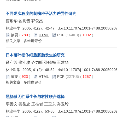
不同硬实程度的刺槐种子活力差异性研究
曹帮华 翟明普 郭俊杰
林业科学. 2005, 41(2): 42-47. doi:
10.11707/j.1001-7488.2005020
摘要
(
780
)
HTML
PDF
(164KB) (
1092
)
相关文章
|
多维度评价
日本落叶松体细胞胚胎发生的研究
吕守芳 张守攻 齐力旺 孙晓梅 王建华
林业科学. 2005, 41(2): 48-52. doi:
10.11707/j.1001-7488.2005020
摘要
(
923
)
HTML
PDF
(227KB) (
1257
)
相关文章
|
多维度评价
黑杨派无性系生长与材性联合选择
李善文 姜岳忠 王桂岩 王卫东 乔玉玲
林业科学. 2005, 41(2): 53-58. doi:
10.11707/j.1001-7488.2005020