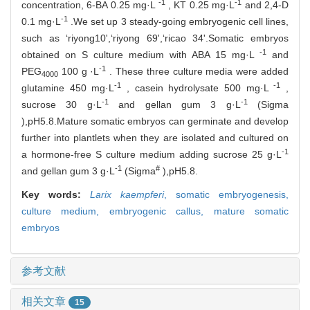
-1
-1
concentration, 6-BA 0.25 mg·L
, KT 0.25 mg·L
and 2,4-D
-1
0.1 mg·L
.We set up 3 steady-going embryogenic cell lines,
such as ‘riyong10',‘riyong 69',‘ricao 34'.Somatic embryos
-1
obtained on S culture medium with ABA 15 mg·L
and
-1
PEG
100 g ·L
. These three culture media were added
4000
-1
-1
glutamine 450 mg·L
, casein hydrolysate 500 mg·L
,
-1
-1
sucrose 30 g·L
and gellan gum 3 g·L
(Sigma
),pH5.8.Mature somatic embryos can germinate and develop
further into plantlets when they are isolated and cultured on
-1
a hormone-free S culture medium adding sucrose 25 g·L
-1
#
and gellan gum 3 g·L
(Sigma
),pH5.8.
Key words:
Larix kaempferi
,
somatic embryogenesis,
culture medium,
embryogenic callus,
mature somatic
embryos
参考文献
相关文章
15