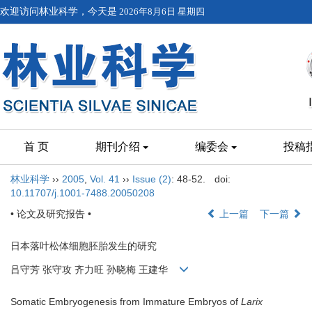
欢迎访问林业科学，今天是
2026年8月6日 星期四
首 页
期刊介绍
编委会
投稿
林业科学
››
2005
,
Vol. 41
››
Issue (2)
: 48-52.
doi:
10.11707/j.1001-7488.20050208
• 论文及研究报告 •
上一篇
下一篇
日本落叶松体细胞胚胎发生的研究
吕守芳 张守攻 齐力旺 孙晓梅 王建华
Somatic Embryogenesis from Immature Embryos of
Larix