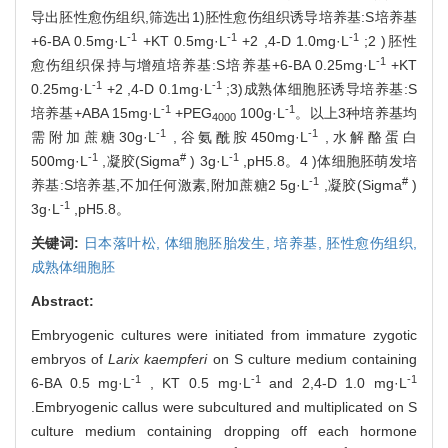
导出胚性愈伤组织,筛选出1)胚性愈伤组织诱导培养基:S培养基
-1
-1
-1
+6-BA 0.5mg·L
+KT 0.5mg·L
+2 ,4-D 1.0mg·L
;2 )胚性
-1
愈伤组织保持与增殖培养基:S培养基+6-BA 0.25mg·L
+KT
-1
-1
0.25mg·L
+2 ,4-D 0.1mg·L
;3)成熟体细胞胚诱导培养基:S
-1
-1
培养基+ABA 15mg·L
+PEG
100g·L
。以上3种培养基均
4000
-1
-1
需附加蔗糖30g·L
,谷氨酰胺450mg·L
,水解酪蛋白
-1
#
-1
500mg·L
,凝胶(Sigma
) 3g·L
,pH5.8。4 )体细胞胚萌发培
-1
#
养基:S培养基,不加任何激素,附加蔗糖2 5g·L
,凝胶(Sigma
)
-1
3g·L
,pH5.8。
关键词:
日本落叶松,
体细胞胚胎发生,
培养基,
胚性愈伤组织,
成熟体细胞胚
Abstract:
Embryogenic cultures were initiated from immature zygotic
embryos of
Larix kaempferi
on S culture medium containing
-1
-1
-1
6-BA 0.5 mg·L
, KT 0.5 mg·L
and 2,4-D 1.0 mg·L
.Embryogenic callus were subcultured and multiplicated on S
culture medium containing dropping off each hormone