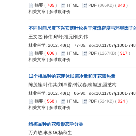
摘要
(
785
)
HTML
PDF
(866KB) (
948
)
相关文章
|
多维度评价
不同时间尺度下兴安落叶松树干液流密度与环境因子
王文杰;孙伟;邱岭;祖元刚;刘伟
林业科学. 2012, 48(1): 77-85. doi:
10.11707/j.1001-74
摘要
(
606
)
HTML
PDF
(1267KB) (
917
)
相关文章
|
多维度评价
12个桃品种的花芽休眠需冷量和开花需热量
陈茂铨;叶伟其;刘卓香;钟汉春;柳旭波;潘芝梅
林业科学. 2012, 48(1): 86-90. doi:
10.11707/j.1001-74
摘要
(
568
)
HTML
PDF
(524KB) (
924
)
相关文章
|
多维度评价
蜡梅品种的花粉形态学分类
万卉敏;李永华;杨秋生