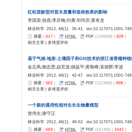
红松苗龄型对苗木质量和造林效果的影响
李国雷;祝燕;李庆梅;刘勇;邹尚庆;黄有龙
林业科学. 2012, 48(1): 35-41. doi:
10.11707/j.1001-74
摘要
(
617
)
HTML
PDF
(1196KB) (
828
)
相关文章
|
多维度评价
基于气候-地形-土壤因子和GIS技术的浙江省香榧种
金志凤;杨忠恩;赵宏波;姚益平;黄敬峰;袁德辉;李波
林业科学. 2012, 48(1): 42-47. doi:
10.11707/j.1001-74
摘要
(
562
)
HTML
PDF
(1113KB) (
888
)
相关文章
|
多维度评价
一个新的通用性相对生长生物量模型
曾伟生;唐守正
林业科学. 2012, 48(1): 48-52. doi:
10.11707/j.1001-74
摘要
(
669
)
HTML
PDF
(561KB) (
1042
)