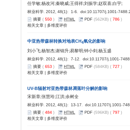
任学敏;杨改河;秦晓威;王得祥;刘振学;赵双喜;白宇;
林业科学. 2012, 48(1): 1-6. doi:
10.11707/j.1001-7488
摘要
(
550
)
HTML
PDF
(562KB) (
786
)
相关文章
|
多维度评价
中亚热带森林转换对地表CH
氧化的影响
4
刘小飞;杨智杰;谢锦升;易黎明;钟小剑;杨玉盛
林业科学. 2012, 48(1): 7-12. doi:
10.11707/j.1001-748
摘要
(
653
)
HTML
PDF
(584KB) (
727
)
相关文章
|
多维度评价
UV-B辐射对亚热带森林凋落叶分解的影响
宋新章;张慧玲;江洪;余树全
林业科学. 2012, 48(1): 13-17. doi:
10.11707/j.1001-74
摘要
(
484
)
HTML
PDF
(596KB) (
797
)
相关文章
|
多维度评价