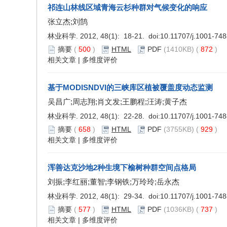
祁连山林线区域青海云杉种群对气候变化的响应
张立杰;刘鹄
林业科学. 2012, 48(1): 18-21. doi:
10.11707/j.1001-74
摘要
(
500
)
HTML
PDF
(1410KB) (
872
)
相关文章
|
多维度评价
基于MODISNDVI的三峡库区植被覆盖度动态监测
吴昌广;周志翔;肖文发;王鹏程;汪涛;黄子杰
林业科学. 2012, 48(1): 22-28. doi:
10.11707/j.1001-74
摘要
(
658
)
HTML
PDF
(3755KB) (
929
)
相关文章
|
多维度评价
浑善达克沙地2种生境下榆树种群空间点格局
刘振;李红丽;董智;李钢铁;万玲玲;岳永杰
林业科学. 2012, 48(1): 29-34. doi:
10.11707/j.1001-74
摘要
(
577
)
HTML
PDF
(1036KB) (
737
)
相关文章
|
多维度评价