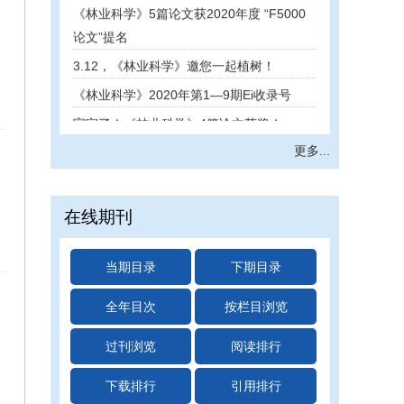
论文”提名
3.12，《林业科学》邀您一起植树！
《林业科学》2020年第1—9期Ei收录号
官宣了！《林业科学》4篇论文获奖！
《林业科学》公布2017年高被引频次论文并
更多...
颁发证书
2020年度《林业科学》审稿专家证书已发放
在线期刊
《林业科学》公布2017年高被引频次论文并
颁发证书
当期目录
下期目录
全年目次
按栏目浏览
过刊浏览
阅读排行
下载排行
引用排行