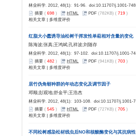
林业科学. 2012, 48(1): 91-96. doi:
10.11707/j.1001-74
摘要
(
698
)
HTML
PDF
(782KB) (
719
)
相关文章
|
多维度评价
红脂大小蠹诱导油松树干挥发性单萜相对含量的变化
陈海波;张真;王鸿斌;孔祥波;刘随存
林业科学. 2012, 48(1): 97-102. doi:
10.11707/j.1001-7
摘要
(
482
)
HTML
PDF
(941KB) (
703
)
相关文章
|
多维度评价
居竹伪角蚜种群的年动态变化及调节因子
邓顺;彭观地;舒金平;王浩杰
林业科学. 2012, 48(1): 103-108. doi:
10.11707/j.1001-
摘要
(
545
)
HTML
PDF
(727KB) (
705
)
相关文章
|
多维度评价
不同松树感染松材线虫后NO和核酸酶变化与其抗病性