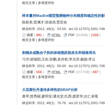
相关文章
|
多维度评价
样本量对MaxEnt模型预测物种分布精度和稳定性的
陈新美;雷渊才;张雄清;贾宏炎
林业科学. 2012, 48(1): 53-59. doi:
10.11707/j.1001-74
摘要
(
881
)
HTML
PDF
(924KB) (
1268
)
相关文章
|
多维度评价
刺槐未成熟合子胚的体细胞胚胎发生和植株再生
习洋;胡瑞阳;王欢;孙鹏;袁存权;李允菲;戴丽;李云
林业科学. 2012, 48(1): 60-69. doi:
10.11707/j.1001-74
摘要
(
556
)
HTML
PDF
(1377KB) (
687
)
相关文章
|
多维度评价
大花黄牡丹遗传多样性的SRAP分析
唐琴;曾秀丽;廖明安;潘光堂;扎西;龚君华;次仁卓嘎
林业科学. 2012, 48(1): 70-76. doi:
10.11707/j.1001-74