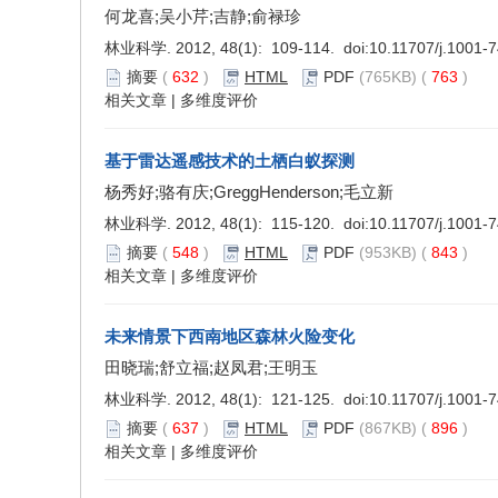
何龙喜;吴小芹;吉静;俞禄珍
林业科学. 2012, 48(1): 109-114. doi:
10.11707/j.1001-
摘要
(
632
)
HTML
PDF
(765KB) (
763
)
相关文章
|
多维度评价
基于雷达遥感技术的土栖白蚁探测
杨秀好;骆有庆;GreggHenderson;毛立新
林业科学. 2012, 48(1): 115-120. doi:
10.11707/j.1001-
摘要
(
548
)
HTML
PDF
(953KB) (
843
)
相关文章
|
多维度评价
未来情景下西南地区森林火险变化
田晓瑞;舒立福;赵凤君;王明玉
林业科学. 2012, 48(1): 121-125. doi:
10.11707/j.1001-
摘要
(
637
)
HTML
PDF
(867KB) (
896
)
相关文章
|
多维度评价