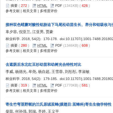
摘要
(
272
)
HTML
PDF
(1341KB) (
426
)
参考文献
|
相关文章
|
多维度评价
接种双色蜡蘑对酸性铝胁迫下马尾松幼苗生长、养分和铝吸收与
辜夕容, 倪亚兰, 江亚男, 贾豪
林业科学. 2018, 54(2): 170-178. doi:
10.11707/j.1001-7488.20180
摘要
(
280
)
HTML
PDF
(1346KB) (
608
)
参考文献
|
相关文章
|
多维度评价
去遮荫后东北红豆杉幼苗和幼树光合特性对比
李威, 杨德光, 牟尧, 杨自超, 王雪蓉, 刘彤彤, 李淑敏
林业科学. 2018, 54(2): 179-185. doi:
10.11707/j.1001-7488.20180
摘要
(
319
)
HTML
PDF
(1770KB) (
581
)
参考文献
|
相关文章
|
多维度评价
寄生竹弯茎野螟的兰氏原绒茧蜂(膜翅目:茧蜂科)寄生生物学特性
柴苗, 何孙强, 郭瑞, 齐婷, 王义平