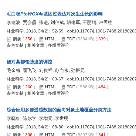
毛白杨
PtoWOX4a
基因过表达对次生生长的影响
李建波, 贾会霞, 张进, 刘伯斌, 胡建军, 王丽娟, 卢孟柱
林业科学. 2018, 54(2): 52-59. doi:
10.11707/j.1001-7488.2018020
摘要
(
356
)
HTML
PDF
(5384KB) (
639
)
参考文献
|
相关文章
|
多维度评价
硅对蒿柳铅胁迫的调控
毛金梅, 翟飞飞, 刘俊祥, 彭向永, 孙振元
林业科学. 2018, 54(2): 60-67. doi:
10.11707/j.1001-7488.2018020
摘要
(
260
)
HTML
PDF
(1588KB) (
484
)
参考文献
|
相关文章
|
多维度评价
综合应用多源遥感数据的面向对象土地覆盖分类方法
李晓红, 陈尔学, 李增元, 李世明
林业科学. 2018, 54(2): 68-80. doi:
10.11707/j.1001-7488.2018020
摘要
(
306
)
HTML
PDF
(8397KB) (
641
)