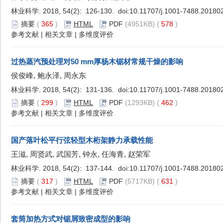
林业科学. 2018, 54(2): 126-130. doi:
10.11707/j.1001-7488.20180
摘要
(
365
)
HTML
PDF
(4951KB) (
578
)
参考文献
|
相关文章
|
多维度评价
过热蒸汽预处理对50 mm厚杨木锯材常规干燥的影响
侯俊峰, 鲍永泽, 周永东
林业科学. 2018, 54(2): 131-136. doi:
10.11707/j.1001-7488.20180
摘要
(
299
)
HTML
PDF
(1293KB) (
462
)
参考文献
|
相关文章
|
多维度评价
国产落叶松平行弦轻型木桁架静力承载性能
王滋, 周贤武, 武国芳, 钟永, 任海青, 赵荣军
林业科学. 2018, 54(2): 137-144. doi:
10.11707/j.1001-7488.20180
摘要
(
317
)
HTML
PDF
(5717KB) (
631
)
参考文献
|
相关文章
|
多维度评价
套筒加热方式对锯屑致密成型的影响