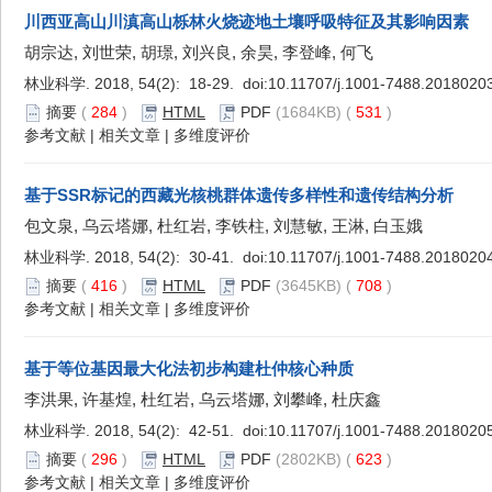
川西亚高山川滇高山栎林火烧迹地土壤呼吸特征及其影响因素
胡宗达, 刘世荣, 胡璟, 刘兴良, 余昊, 李登峰, 何飞
林业科学. 2018, 54(2): 18-29. doi:
10.11707/j.1001-7488.2018020
摘要
(
284
)
HTML
PDF
(1684KB) (
531
)
参考文献
|
相关文章
|
多维度评价
基于SSR标记的西藏光核桃群体遗传多样性和遗传结构分析
包文泉, 乌云塔娜, 杜红岩, 李铁柱, 刘慧敏, 王淋, 白玉娥
林业科学. 2018, 54(2): 30-41. doi:
10.11707/j.1001-7488.2018020
摘要
(
416
)
HTML
PDF
(3645KB) (
708
)
参考文献
|
相关文章
|
多维度评价
基于等位基因最大化法初步构建杜仲核心种质
李洪果, 许基煌, 杜红岩, 乌云塔娜, 刘攀峰, 杜庆鑫
林业科学. 2018, 54(2): 42-51. doi:
10.11707/j.1001-7488.2018020
摘要
(
296
)
HTML
PDF
(2802KB) (
623
)
参考文献
|
相关文章
|
多维度评价