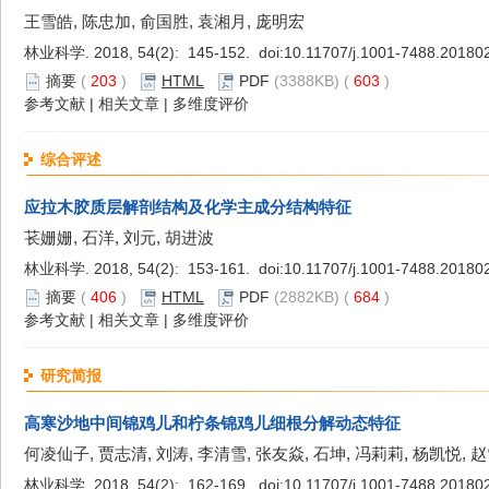
王雪皓, 陈忠加, 俞国胜, 袁湘月, 庞明宏
林业科学. 2018, 54(2): 145-152. doi:
10.11707/j.1001-7488.20180
摘要
(
203
)
HTML
PDF
(3388KB) (
603
)
参考文献
|
相关文章
|
多维度评价
综合评述
应拉木胶质层解剖结构及化学主成分结构特征
苌姗姗, 石洋, 刘元, 胡进波
林业科学. 2018, 54(2): 153-161. doi:
10.11707/j.1001-7488.20180
摘要
(
406
)
HTML
PDF
(2882KB) (
684
)
参考文献
|
相关文章
|
多维度评价
研究简报
高寒沙地中间锦鸡儿和柠条锦鸡儿细根分解动态特征
何凌仙子, 贾志清, 刘涛, 李清雪, 张友焱, 石坤, 冯莉莉, 杨凯悦, 
林业科学. 2018, 54(2): 162-169. doi:
10.11707/j.1001-7488.20180