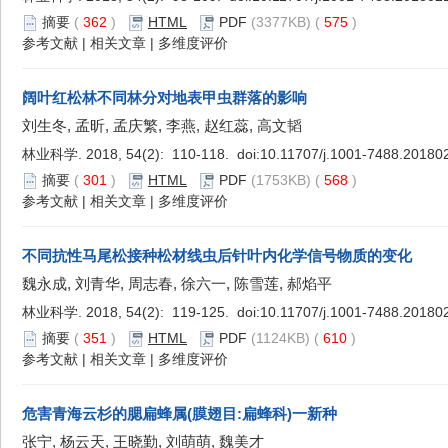
摘要
(
362
)
HTML
PDF
(3377KB) (
575
)
参考文献
|
相关文章
|
多维度评价
阔叶红松林不同林分对地表甲虫群落的影响
刘生冬, 孟昕, 孟庆繁, 李燕, 赵红蕊, 高文韬
林业科学. 2018, 54(2): 110-118. doi:
10.11707/j.1001-7488.20180
摘要
(
301
)
HTML
PDF
(1753KB) (
568
)
参考文献
|
相关文章
|
多维度评价
不同抗性马尾松接种松材线虫后针叶内化学信号物质的变化
魏永成, 刘青华, 周志春, 徐六一, 陈雪莲, 郝焰平
林业科学. 2018, 54(2): 119-125. doi:
10.11707/j.1001-7488.20180
摘要
(
351
)
HTML
PDF
(1124KB) (
610
)
参考文献
|
相关文章
|
多维度评价
危害青海云杉的腮扁蜂属(膜翅目:扁蜂科)一新种
张宁, 杨云天, 王晓勤, 刘萌萌, 魏美才