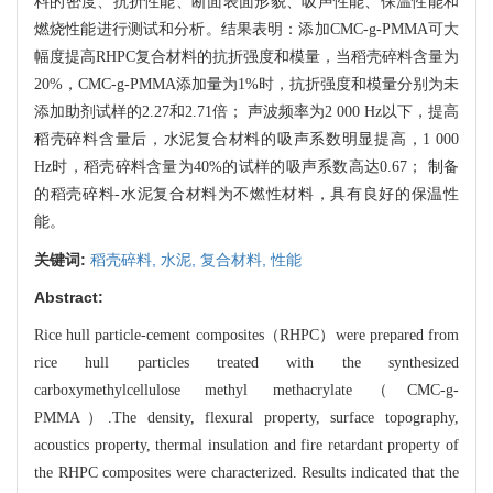
料的密度、抗折性能、断面表面形貌、吸声性能、保温性能和
燃烧性能进行测试和分析。结果表明：添加CMC-g-PMMA可大
幅度提高RHPC复合材料的抗折强度和模量，当稻壳碎料含量为
20%，CMC-g-PMMA添加量为1%时，抗折强度和模量分别为未
添加助剂试样的2.27和2.71倍； 声波频率为2 000 Hz以下，提高
稻壳碎料含量后，水泥复合材料的吸声系数明显提高，1 000
Hz时，稻壳碎料含量为40%的试样的吸声系数高达0.67； 制备
的稻壳碎料-水泥复合材料为不燃性材料，具有良好的保温性
能。
关键词:
稻壳碎料,
水泥,
复合材料,
性能
Abstract:
Rice hull particle-cement composites（RHPC）were prepared from
rice hull particles treated with the synthesized
carboxymethylcellulose methyl methacrylate（CMC-g-
PMMA）.The density, flexural property, surface topography,
acoustics property, thermal insulation and fire retardant property of
the RHPC composites were characterized. Results indicated that the