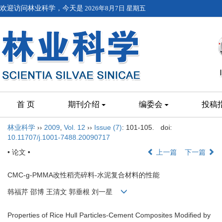
欢迎访问林业科学，今天是
2026年8月7日 星期五
首 页
期刊介绍
编委会
投稿
林业科学
››
2009
,
Vol. 12
››
Issue (7)
: 101-105.
doi:
10.11707/j.1001-7488.20090717
• 论文 •
上一篇
下一篇
CMC-g-PMMA改性稻壳碎料-水泥复合材料的性能
韩福芹 邵博 王清文 郭垂根 刘一星
Properties of Rice Hull Particles-Cement Composites Modified by