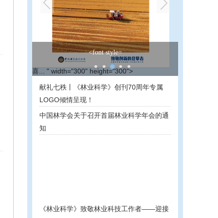
<font style=
喜... " width="300" height="300">
献礼七秩丨《林业科学》创刊70周年专属
LOGO倾情呈现！
中国林学会关于召开首届林业科学年会的通
知
《林业科学》致敬林业科技工作者——迎接
第八个全国科技工作者日