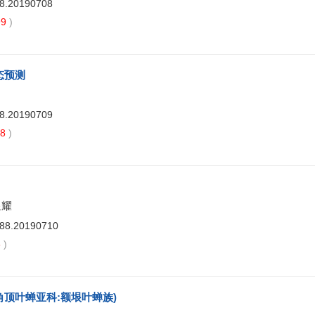
88.20190708
99
)
态预测
88.20190709
38
)
星耀
488.20190710
6
)
角顶叶蝉亚科:额垠叶蝉族)