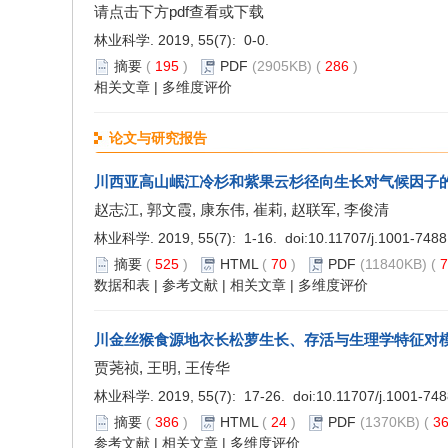
请点击下方pdf查看或下载
林业科学. 2019, 55(7): 0-0.
摘要
(
195
)
PDF
(2905KB) (
286
)
相关文章
|
多维度评价
论文与研究报告
川西亚高山岷江冷杉和紫果云杉径向生长对气候因子
赵志江, 郭文霞, 康东伟, 崔莉, 赵联军, 李俊清
林业科学. 2019, 55(7): 1-16. doi:
10.11707/j.1001-748
摘要
(
525
)
HTML
(
70
)
PDF
(11840KB) (
7
数据和表
|
参考文献
|
相关文章
|
多维度评价
川金丝猴食源地衣长松萝生长、存活与生理学特征对
贾荛祯, 王明, 王传华
林业科学. 2019, 55(7): 17-26. doi:
10.11707/j.1001-74
摘要
(
386
)
HTML
(
24
)
PDF
(1370KB) (
3
参考文献
|
相关文章
|
多维度评价