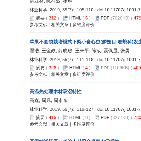
姚亚林, 陈祥盛, 杨琳
林业科学. 2019, 55(7): 105-110. doi:
10.11707/j.1001-
摘要
(
312
)
HTML
(
6
)
PDF
(7026KB) (
47
参考文献
|
相关文章
|
多维度评价
苹果不套袋栽培模式下梨小食心虫(鳞翅目:卷蛾科)
翟浩, 王金政, 薛晓敏, 王来平, 陈汝, 聂佩显, 张勇
林业科学. 2019, 55(7): 111-118. doi:
10.11707/j.1001-
摘要
(
326
)
HTML
(
4
)
PDF
(1109KB) (
40
参考文献
|
相关文章
|
多维度评价
高温热处理木材吸湿特性
高鑫, 周凡, 周永东
林业科学. 2019, 55(7): 119-127. doi:
10.11707/j.1001-
摘要
(
415
)
HTML
(
8
)
PDF
(3277KB) (
78
参考文献
|
相关文章
|
多维度评价