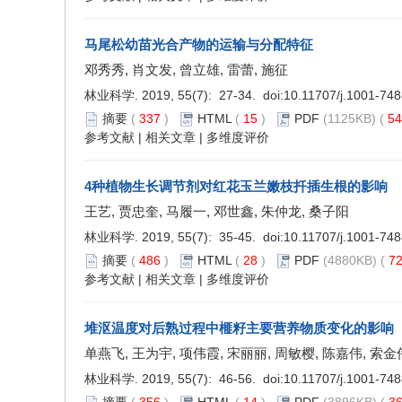
马尾松幼苗光合产物的运输与分配特征
邓秀秀, 肖文发, 曾立雄, 雷蕾, 施征
林业科学. 2019, 55(7): 27-34. doi:
10.11707/j.1001-74
摘要
(
337
)
HTML
(
15
)
PDF
(1125KB) (
5
参考文献
|
相关文章
|
多维度评价
4种植物生长调节剂对红花玉兰嫩枝扦插生根的影响
王艺, 贾忠奎, 马履一, 邓世鑫, 朱仲龙, 桑子阳
林业科学. 2019, 55(7): 35-45. doi:
10.11707/j.1001-74
摘要
(
486
)
HTML
(
28
)
PDF
(4880KB) (
7
参考文献
|
相关文章
|
多维度评价
堆沤温度对后熟过程中榧籽主要营养物质变化的影响
单燕飞, 王为宇, 项伟霞, 宋丽丽, 周敏樱, 陈嘉伟, 索金
林业科学. 2019, 55(7): 46-56. doi:
10.11707/j.1001-74