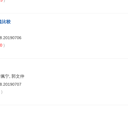
63
)
益比较
88.20190706
40
)
宋佩宁, 郭文仲
88.20190707
0
)