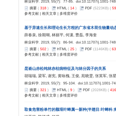
林业科学. 2019, 55(7): 77-85. doi:
10.11707/j.1001-74
摘要
(
318
)
HTML
(
14
)
PDF
(5223KB) (
5
参考文献
|
相关文章
|
多维度评价
基于异速生长和理论生长方程的广东省木荷生物量动
薛春泉, 徐期瑚, 林丽平, 何潇, 曹磊, 李海奎
林业科学. 2019, 55(7): 86-94. doi:
10.11707/j.1001-74
摘要
(
502
)
HTML
(
25
)
PDF
(1146KB) (
6
参考文献
|
相关文章
|
多维度评价
昆嵛山赤松纯林赤枯病特征及与林分因子的关系
胡瑞瑞, 梁军, 谢宪, 黄咏槐, 王俊, 苑晓雯, 张英军, 张
林业科学. 2019, 55(7): 95-104. doi:
10.11707/j.1001-7
摘要
(
321
)
HTML
(
9
)
PDF
(2028KB) (
41
参考文献
|
相关文章
|
多维度评价
取食危害粉单竹的额垠叶蝉属一新种(半翅目:叶蝉科: