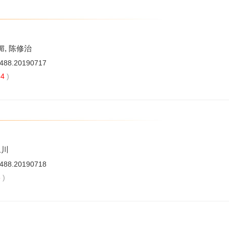
媚, 陈修治
7488.20190717
64
)
永川
7488.20190718
3
)