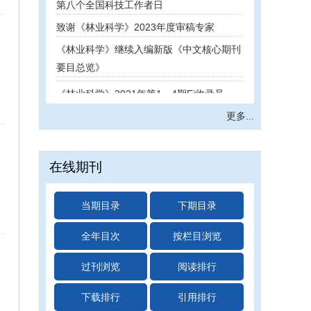
致谢《林业科学》2023年度审稿专家
《林业科学》继续入编新版《中文核心期刊
要目总览》
《林业科学》2021年第1―4期Ei收录号
《林业科学》2020年第10―12期Ei收录号
更多...
喜迎中国科协十大，致敬...
《林业科学》5篇论文获2020年度 “F5000
在线期刊
论文”提名
3.12，《林业科学》邀您一起植树！
当期目录
下期目录
《林业科学》2020年第1—9期Ei收录号
官宣了！《林业科学》4篇论文获奖！
全年目次
按栏目浏览
《林业科学》公布2017年高被引频次论文并
过刊浏览
阅读排行
颁发证书
2020年度《林业科学》审稿专家证书已发放
下载排行
引用排行