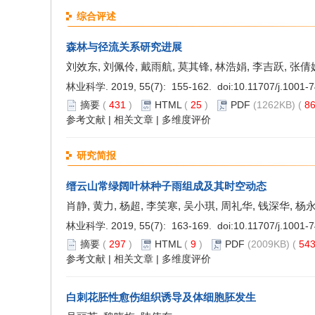
综合评述
森林与径流关系研究进展
刘效东, 刘佩伶, 戴雨航, 莫其锋, 林浩娟, 李吉跃, 张倩
林业科学. 2019, 55(7): 155-162. doi:
10.11707/j.1001-
摘要
(
431
)
HTML
(
25
)
PDF
(1262KB) (
8
参考文献
|
相关文章
|
多维度评价
研究简报
缙云山常绿阔叶林种子雨组成及其时空动态
肖静, 黄力, 杨超, 李笑寒, 吴小琪, 周礼华, 钱深华, 杨
林业科学. 2019, 55(7): 163-169. doi:
10.11707/j.1001-
摘要
(
297
)
HTML
(
9
)
PDF
(2009KB) (
54
参考文献
|
相关文章
|
多维度评价
白刺花胚性愈伤组织诱导及体细胞胚发生