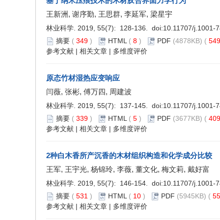
基于纳米压痕技术的木材胶合界面力学行为
王新洲, 谢序勤, 王思群, 李延军, 梁星宇
林业科学. 2019, 55(7): 128-136. doi:
10.11707/j.1001-
摘要
(
349
)
HTML
(
8
)
PDF
(4878KB) (
54
参考文献
|
相关文章
|
多维度评价
原态竹材湿热应变响应
闫薇, 张彬, 傅万四, 周建波
林业科学. 2019, 55(7): 137-145. doi:
10.11707/j.1001-
摘要
(
339
)
HTML
(
5
)
PDF
(3677KB) (
40
参考文献
|
相关文章
|
多维度评价
2种白木香所产沉香的木材组织构造和化学成分比较
王军, 王宇光, 杨锦玲, 李薇, 董文化, 梅文莉, 戴好富
林业科学. 2019, 55(7): 146-154. doi:
10.11707/j.1001-
摘要
(
531
)
HTML
(
10
)
PDF
(5945KB) (
5
参考文献
|
相关文章
|
多维度评价