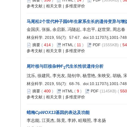
摘要
(
356
)
HTML
(
14
)
PDF
(3896KB) (
3
参考文献
|
相关文章
|
多维度评价
马尾松2个世代种子园6年生家系生长的遗传变异与增
金国庆, 张振, 余启新, 冯随起, 丰忠平, 赵世荣, 周志春
林业科学. 2019, 55(7): 57-67. doi:
10.11707/j.1001-74
摘要
(
414
)
HTML
(
11
)
PDF
(1555KB) (
5
参考文献
|
相关文章
|
多维度评价
尾叶桉与巨桉杂种F
代生长性状遗传分析
1
沈乐, 徐建民, 李光友, 陆钊华, 杨雪艳, 朱映安, 胡杨, 
林业科学. 2019, 55(7): 68-76. doi:
10.11707/j.1001-74
摘要
(
400
)
HTML
(
9
)
PDF
(1145KB) (
55
参考文献
|
相关文章
|
多维度评价
蜡梅
CpWOX13
基因的表达及功能
李志能, 江英杰, 陈竟, 李婷, 眭顺照, 李名扬