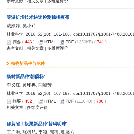
参考文献
|
相关文章
|
多维度评价
等温扩增技术快速检测棕榈疫霉
戴婷婷, 吴小芹
林业科学. 2016, 52(10): 161-166. doi:
10.11707/j.1001-7488.2016
摘要
(
446
)
HTML
PDF
(1256KB) (
741
)
参考文献
|
相关文章
|
多维度评价
植物新品种与良种
杨树新品种‘朝霞杨’
李义红, 黄印冉, 闫淑芳
林业科学. 2016, 52(10): 167-167. doi:
10.11707/j.1001-7488.2016
摘要
(
452
)
HTML
PDF
(1116KB) (
788
)
相关文章
|
多维度评价
修剪省工板栗新品种‘替码明珠’
王广鹏, 张树航, 李颖, 郭燕, 张馨方