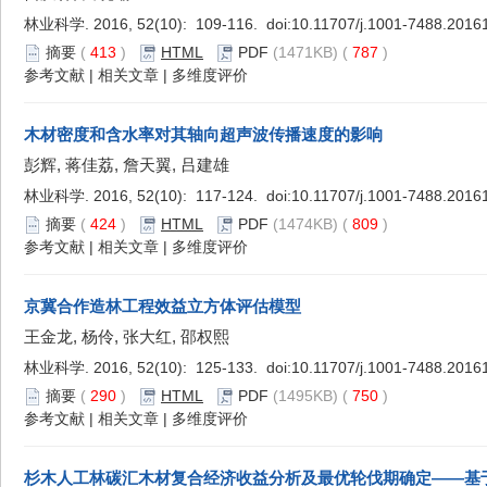
林业科学. 2016, 52(10): 109-116. doi:
10.11707/j.1001-7488.2016
摘要
(
413
)
HTML
PDF
(1471KB) (
787
)
参考文献
|
相关文章
|
多维度评价
木材密度和含水率对其轴向超声波传播速度的影响
彭辉, 蒋佳荔, 詹天翼, 吕建雄
林业科学. 2016, 52(10): 117-124. doi:
10.11707/j.1001-7488.2016
摘要
(
424
)
HTML
PDF
(1474KB) (
809
)
参考文献
|
相关文章
|
多维度评价
京冀合作造林工程效益立方体评估模型
王金龙, 杨伶, 张大红, 邵权熙
林业科学. 2016, 52(10): 125-133. doi:
10.11707/j.1001-7488.2016
摘要
(
290
)
HTML
PDF
(1495KB) (
750
)
参考文献
|
相关文章
|
多维度评价
杉木人工林碳汇木材复合经济收益分析及最优轮伐期确定——基