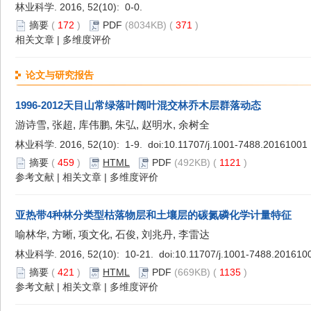
林业科学. 2016, 52(10): 0-0.
摘要
(
172
)
PDF
(8034KB) (
371
)
相关文章
|
多维度评价
论文与研究报告
1996-2012天目山常绿落叶阔叶混交林乔木层群落动态
游诗雪, 张超, 库伟鹏, 朱弘, 赵明水, 余树全
林业科学. 2016, 52(10): 1-9. doi:
10.11707/j.1001-7488.20161001
摘要
(
459
)
HTML
PDF
(492KB) (
1121
)
参考文献
|
相关文章
|
多维度评价
亚热带4种林分类型枯落物层和土壤层的碳氮磷化学计量特征
喻林华, 方晰, 项文化, 石俊, 刘兆丹, 李雷达
林业科学. 2016, 52(10): 10-21. doi:
10.11707/j.1001-7488.201610
摘要
(
421
)
HTML
PDF
(669KB) (
1135
)
参考文献
|
相关文章
|
多维度评价