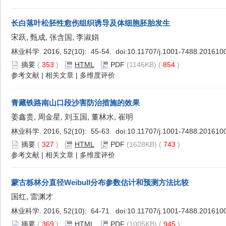
长白落叶松胚性愈伤组织诱导及体细胞胚胎发生
宋跃, 甄成, 张含国, 李淑娟
林业科学. 2016, 52(10): 45-54. doi:
10.11707/j.1001-7488.201610
摘要
(
353
)
HTML
PDF
(1146KB) (
854
)
参考文献
|
相关文章
|
多维度评价
青藏铁路南山口段沙害防治措施的效果
姜鑫贵, 周金星, 刘玉国, 董林水, 崔明
林业科学. 2016, 52(10): 55-63. doi:
10.11707/j.1001-7488.201610
摘要
(
327
)
HTML
PDF
(1628KB) (
743
)
参考文献
|
相关文章
|
多维度评价
蒙古栎林分直径Weibull分布参数估计和预测方法比较
国红, 雷渊才
林业科学. 2016, 52(10): 64-71. doi:
10.11707/j.1001-7488.201610
摘要
(
369
)
HTML
PDF
(1005KB) (
945
)