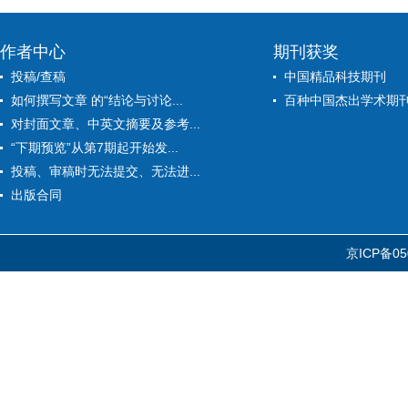
作者中心
期刊获奖
投稿/查稿
中国精品科技期刊
如何撰写文章 的“结论与讨论...
百种中国杰出学术期
对封面文章、中英文摘要及参考...
“下期预览”从第7期起开始发...
投稿、审稿时无法提交、无法进...
出版合同
京ICP备05