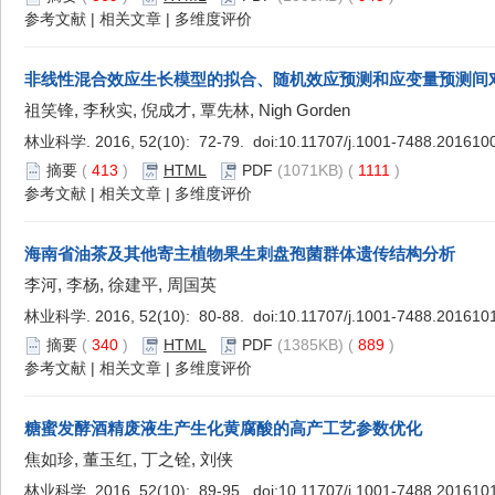
参考文献
|
相关文章
|
多维度评价
非线性混合效应生长模型的拟合、随机效应预测和应变量预测间
祖笑锋, 李秋实, 倪成才, 覃先林, Nigh Gorden
林业科学. 2016, 52(10): 72-79. doi:
10.11707/j.1001-7488.201610
摘要
(
413
)
HTML
PDF
(1071KB) (
1111
)
参考文献
|
相关文章
|
多维度评价
海南省油茶及其他寄主植物果生刺盘孢菌群体遗传结构分析
李河, 李杨, 徐建平, 周国英
林业科学. 2016, 52(10): 80-88. doi:
10.11707/j.1001-7488.201610
摘要
(
340
)
HTML
PDF
(1385KB) (
889
)
参考文献
|
相关文章
|
多维度评价
糖蜜发酵酒精废液生产生化黄腐酸的高产工艺参数优化
焦如珍, 董玉红, 丁之铨, 刘侠
林业科学. 2016, 52(10): 89-95. doi:
10.11707/j.1001-7488.201610