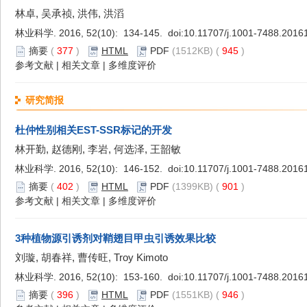
林卓, 吴承祯, 洪伟, 洪滔
林业科学. 2016, 52(10): 134-145. doi:
10.11707/j.1001-7488.2016
摘要
(
377
)
HTML
PDF
(1512KB) (
945
)
参考文献
|
相关文章
|
多维度评价
研究简报
杜仲性别相关EST-SSR标记的开发
林开勤, 赵德刚, 李岩, 何选泽, 王韶敏
林业科学. 2016, 52(10): 146-152. doi:
10.11707/j.1001-7488.2016
摘要
(
402
)
HTML
PDF
(1399KB) (
901
)
参考文献
|
相关文章
|
多维度评价
3种植物源引诱剂对鞘翅目甲虫引诱效果比较
刘璇, 胡春祥, 曹传旺, Troy Kimoto
林业科学. 2016, 52(10): 153-160. doi:
10.11707/j.1001-7488.2016
摘要
(
396
)
HTML
PDF
(1551KB) (
946
)