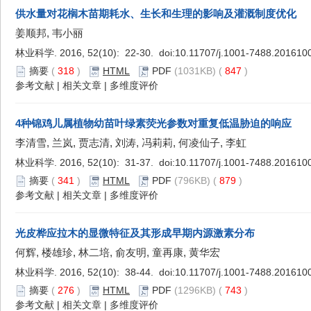
供水量对花榈木苗期耗水、生长和生理的影响及灌溉制度优化
姜顺邦, 韦小丽
林业科学. 2016, 52(10): 22-30. doi:
10.11707/j.1001-7488.201610
摘要
(
318
)
HTML
PDF
(1031KB) (
847
)
参考文献
|
相关文章
|
多维度评价
4种锦鸡儿属植物幼苗叶绿素荧光参数对重复低温胁迫的响应
李清雪, 兰岚, 贾志清, 刘涛, 冯莉莉, 何凌仙子, 李虹
林业科学. 2016, 52(10): 31-37. doi:
10.11707/j.1001-7488.201610
摘要
(
341
)
HTML
PDF
(796KB) (
879
)
参考文献
|
相关文章
|
多维度评价
光皮桦应拉木的显微特征及其形成早期内源激素分布
何辉, 楼雄珍, 林二培, 俞友明, 童再康, 黄华宏
林业科学. 2016, 52(10): 38-44. doi:
10.11707/j.1001-7488.201610
摘要
(
276
)
HTML
PDF
(1296KB) (
743
)
参考文献
|
相关文章
|
多维度评价