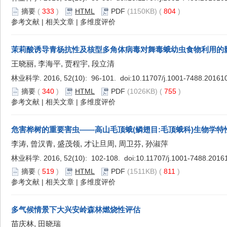
摘要
(
333
)
HTML
PDF
(1150KB) (
804
)
参考文献
|
相关文章
|
多维度评价
茉莉酸诱导青杨抗性及核型多角体病毒对舞毒蛾幼虫食物利用的
王晓丽, 李海平, 贾程宇, 段立清
林业科学. 2016, 52(10): 96-101. doi:
10.11707/j.1001-7488.20161
摘要
(
340
)
HTML
PDF
(1026KB) (
755
)
参考文献
|
相关文章
|
多维度评价
危害桦树的重要害虫——高山毛顶蛾(鳞翅目:毛顶蛾科)生物学
李涛, 曾汉青, 盛茂领, 才让旦周, 周卫芬, 孙淑萍
林业科学. 2016, 52(10): 102-108. doi:
10.11707/j.1001-7488.2016
摘要
(
519
)
HTML
PDF
(1511KB) (
811
)
参考文献
|
相关文章
|
多维度评价
多气候情景下大兴安岭森林燃烧性评估
苗庆林, 田晓瑞