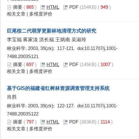
摘要
(
865
)
HTML
PDF
(154KB) (
949
)
相关文章
|
多维度评价
巨尾桉二代萌芽更新林地清理方式的研究
李宝福 蒋家淡 洪长福 王炳南 吴淑玲
林业科学. 2003, 39(zk): 117-121. doi:
10.11707/j.1001-
7488.2003S121
摘要
(
697
)
HTML
PDF
(145KB) (
1007
)
相关文章
|
多维度评价
基于GIS的福建省红树林资源调查管理支持系统
肖胜
林业科学. 2003, 39(zk): 122-127. doi:
10.11707/j.1001-
7488.2003S122
摘要
(
797
)
HTML
PDF
(383KB) (
1114
)
相关文章
|
多维度评价