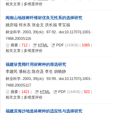
相关文章
|
多维度评价
闽南山地桉树纤维材优良无性系的选择研究
姚庆端 何水东 张金文 洪长福 李宝福
林业科学. 2003, 39(zk): 87-92. doi:
10.11707/j.1001-
7488.2003S116
摘要
(
712
)
HTML
PDF
(143KB) (
1065
)
相关文章
|
多维度评价
福建珍贵阔叶用材树种的筛选研究
李建民 潘标志 陈存及 李生 胡晓静
林业科学. 2003, 39(zk): 93-99. doi:
10.11707/j.1001-
7488.2003S117
摘要
(
1421
)
HTML
PDF
(144KB) (
922
)
相关文章
|
多维度评价
福建滨海沙地造林树种的适应性与选择研究