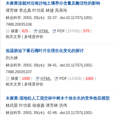
木麻黄连栽对沿海沙地土壤养分含量及酶活性的影响
谭芳林 李志真 叶功富 林捷 高美玲
林业科学. 2003, 39(zk): 32-37. doi:
10.11707/j.1001-
7488.2003S106
摘要
(
825
)
HTML
PDF
(157KB) (
979
)
相关文章
|
多维度评价
低温胁迫下番石榴叶片生理生化变化的探讨
刘大林
林业科学. 2003, 39(zk): 38-41. doi:
10.11707/j.1001-
7488.2003S107
摘要
(
1000
)
HTML
PDF
(122KB) (
1065
)
相关文章
|
多维度评价
木麻黄-湿地松人工混交林中树木个体生长的竞争效应模型
林武星 叶功富 徐俊森 谭芳林 洪伟
林业科学. 2003, 39(zk): 42-46. doi:
10.11707/j.1001-