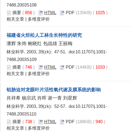
7488.2003S108
摘要
(
856
)
HTML
PDF
(135KB) (
1025
)
相关文章
|
多维度评价
福建省火炬松人工林生长特性的研究
潘辉 朱炜 鲍晓红 包战雄 王丽梅
林业科学. 2003, 39(zk): 47-51. doi:
10.11707/j.1001-
7488.2003S109
摘要
(
746
)
HTML
PDF
(144KB) (
1033
)
相关文章
|
多维度评价
铝胁迫对龙眼叶片活性氧代谢及膜系统的影响
肖祥希 杨宗武 肖晖 谢一青 刘星辉
林业科学. 2003, 39(zk): 52-57. doi:
10.11707/j.1001-
7488.2003S110
摘要
(
738
)
HTML
PDF
(188KB) (
940
)
相关文章
|
多维度评价