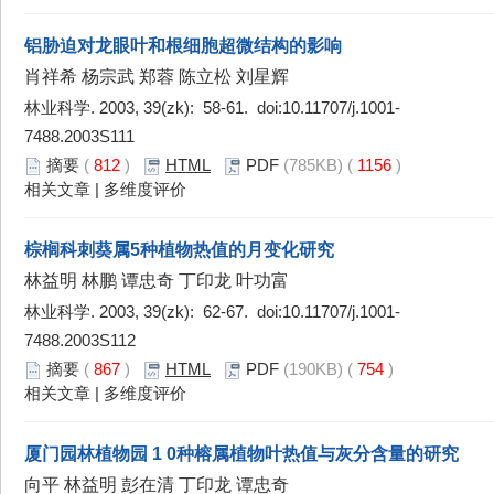
铝胁迫对龙眼叶和根细胞超微结构的影响
肖祥希 杨宗武 郑蓉 陈立松 刘星辉
林业科学. 2003, 39(zk): 58-61. doi:
10.11707/j.1001-
7488.2003S111
摘要
(
812
)
HTML
PDF
(785KB) (
1156
)
相关文章
|
多维度评价
棕榈科刺葵属5种植物热值的月变化研究
林益明 林鹏 谭忠奇 丁印龙 叶功富
林业科学. 2003, 39(zk): 62-67. doi:
10.11707/j.1001-
7488.2003S112
摘要
(
867
)
HTML
PDF
(190KB) (
754
)
相关文章
|
多维度评价
厦门园林植物园 1 0种榕属植物叶热值与灰分含量的研究
向平 林益明 彭在清 丁印龙 谭忠奇