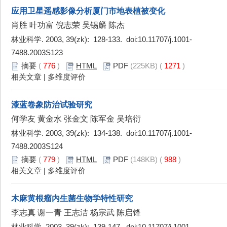
应用卫星遥感影像分析厦门市地表植被变化
肖胜 叶功富 倪志荣 吴锡麟 陈杰
林业科学. 2003, 39(zk): 128-133. doi:
10.11707/j.1001-
7488.2003S123
摘要
(
776
)
HTML
PDF
(225KB) (
1271
)
相关文章
|
多维度评价
漆蓝卷象防治试验研究
何学友 黄金水 张金文 陈军金 吴培衍
林业科学. 2003, 39(zk): 134-138. doi:
10.11707/j.1001-
7488.2003S124
摘要
(
779
)
HTML
PDF
(148KB) (
988
)
相关文章
|
多维度评价
木麻黄根瘤内生菌生物学特性研究
李志真 谢一青 王志洁 杨宗武 陈启锋