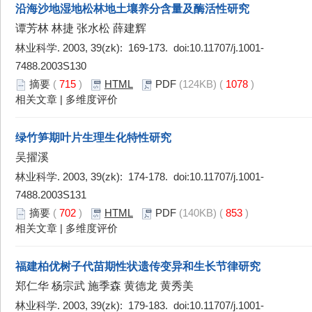
沿海沙地湿地松林地土壤养分含量及酶活性研究
谭芳林 林捷 张水松 薛建辉
林业科学. 2003, 39(zk): 169-173. doi:
10.11707/j.1001-
7488.2003S130
摘要
(
715
)
HTML
PDF
(124KB) (
1078
)
相关文章
|
多维度评价
绿竹笋期叶片生理生化特性研究
吴擢溪
林业科学. 2003, 39(zk): 174-178. doi:
10.11707/j.1001-
7488.2003S131
摘要
(
702
)
HTML
PDF
(140KB) (
853
)
相关文章
|
多维度评价
福建柏优树子代苗期性状遗传变异和生长节律研究
郑仁华 杨宗武 施季森 黄德龙 黄秀美
林业科学. 2003, 39(zk): 179-183. doi:
10.11707/j.1001-