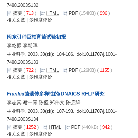
7488.2003S132
摘要
(
713
)
HTML
PDF
(154KB) (
996
)
相关文章
|
多维度评价
闽东引种巨柏育苗试验初报
李乾振 李朝晖
林业科学. 2003, 39(zk): 184-186. doi:
10.11707/j.1001-
7488.2003S133
摘要
(
722
)
HTML
PDF
(126KB) (
1155
)
相关文章
|
多维度评价
Frankia
菌遗传多样性的rDNAIGS RFLP研究
李志真 谢一青 陈坚 郑伟文 陈启锋
林业科学. 2003, 39(zk): 187-193. doi:
10.11707/j.1001-
7488.2003S134
摘要
(
1252
)
HTML
PDF
(440KB) (
942
)
相关文章
|
多维度评价