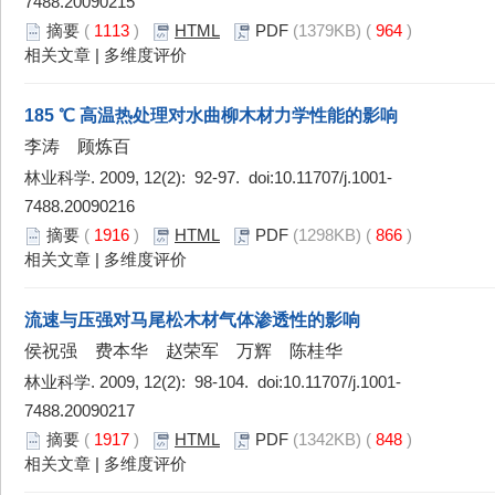
7488.20090215
摘要
(
1113
)
HTML
PDF
(1379KB) (
964
)
相关文章
|
多维度评价
185 ℃ 高温热处理对水曲柳木材力学性能的影响
李涛 顾炼百
林业科学. 2009, 12(2): 92-97. doi:
10.11707/j.1001-
7488.20090216
摘要
(
1916
)
HTML
PDF
(1298KB) (
866
)
相关文章
|
多维度评价
流速与压强对马尾松木材气体渗透性的影响
侯祝强 费本华 赵荣军 万辉 陈桂华
林业科学. 2009, 12(2): 98-104. doi:
10.11707/j.1001-
7488.20090217
摘要
(
1917
)
HTML
PDF
(1342KB) (
848
)
相关文章
|
多维度评价