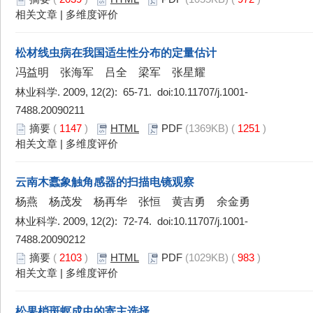
相关文章
|
多维度评价
松材线虫病在我国适生性分布的定量估计
冯益明 张海军 吕全 梁军 张星耀
林业科学. 2009, 12(2): 65-71. doi:
10.11707/j.1001-
7488.20090211
摘要
(
1147
)
HTML
PDF
(1369KB) (
1251
)
相关文章
|
多维度评价
云南木蠹象触角感器的扫描电镜观察
杨燕 杨茂发 杨再华 张恒 黄吉勇 余金勇
林业科学. 2009, 12(2): 72-74. doi:
10.11707/j.1001-
7488.20090212
摘要
(
2103
)
HTML
PDF
(1029KB) (
983
)
相关文章
|
多维度评价
松果梢斑螟成虫的寄主选择