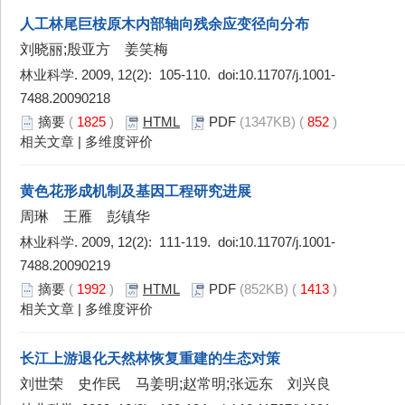
人工林尾巨桉原木内部轴向残余应变径向分布
刘晓丽;殷亚方 姜笑梅
林业科学. 2009, 12(2): 105-110. doi:
10.11707/j.1001-
7488.20090218
摘要
(
1825
)
HTML
PDF
(1347KB) (
852
)
相关文章
|
多维度评价
黄色花形成机制及基因工程研究进展
周琳 王雁 彭镇华
林业科学. 2009, 12(2): 111-119. doi:
10.11707/j.1001-
7488.20090219
摘要
(
1992
)
HTML
PDF
(852KB) (
1413
)
相关文章
|
多维度评价
长江上游退化天然林恢复重建的生态对策
刘世荣 史作民 马姜明;赵常明;张远东 刘兴良