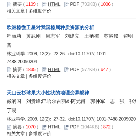
摘要
(
1109
)
HTML
PDF
(793KB) (
1006
)
相关文章
|
多维度评价
欧洲榛微卫星对我国榛属种质资源的分析
程丽莉 黄武刚 周志军 刘建立 王艳梅 苏淑钗 翟明
普
林业科学. 2009, 12(2): 22-26. doi:
10.11707/j.1001-
7488.20090204
摘要
(
1835
)
HTML
PDF
(977KB) (
947
)
相关文章
|
多维度评价
天山云杉球果大小性状的地理变异规律
臧润国 刘贵峰;巴哈尔古丽
&·
阿尤甫 郭仲军 志 强 
丁易
林业科学. 2009, 12(2): 27-32. doi:
10.11707/j.1001-7488.2009020
摘要
(
1070
)
HTML
PDF
(1044KB) (
872
)
相关文章
|
多维度评价