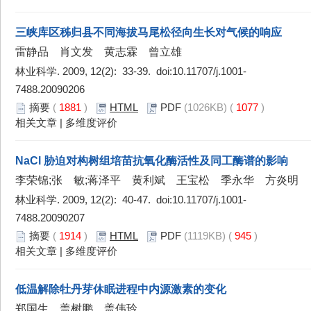
三峡库区秭归县不同海拔马尾松径向生长对气候的响应
雷静品 肖文发 黄志霖 曾立雄
林业科学. 2009, 12(2): 33-39. doi:
10.11707/j.1001-
7488.20090206
摘要
(
1881
)
HTML
PDF
(1026KB) (
1077
)
相关文章
|
多维度评价
NaCl 胁迫对构树组培苗抗氧化酶活性及同工酶谱的影响
李荣锦;张 敏;蒋泽平 黄利斌 王宝松 季永华 方炎明
林业科学. 2009, 12(2): 40-47. doi:
10.11707/j.1001-
7488.20090207
摘要
(
1914
)
HTML
PDF
(1119KB) (
945
)
相关文章
|
多维度评价
低温解除牡丹芽休眠进程中内源激素的变化
郑国生 盖树鹏 盖伟玲