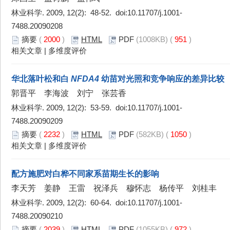
林业科学. 2009, 12(2): 48-52. doi:
10.11707/j.1001-
7488.20090208
摘要
(
2000
)
HTML
PDF
(1008KB) (
951
)
相关文章
|
多维度评价
华北落叶松和白
NFDA4
幼苗对光照和竞争响应的差异比较
郭晋平 李海波 刘宁 张芸香
林业科学. 2009, 12(2): 53-59. doi:
10.11707/j.1001-
7488.20090209
摘要
(
2232
)
HTML
PDF
(582KB) (
1050
)
相关文章
|
多维度评价
配方施肥对白桦不同家系苗期生长的影响
李天芳 姜静 王雷 祝泽兵 穆怀志 杨传平 刘桂丰
林业科学. 2009, 12(2): 60-64. doi:
10.11707/j.1001-
7488.20090210
摘要
(
2039
)
HTML
PDF
(1055KB) (
972
)