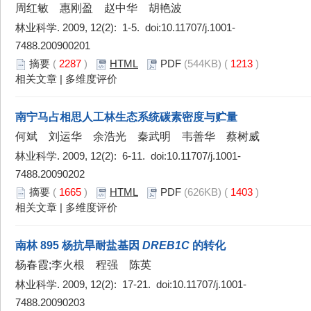
周红敏 惠刚盈 赵中华 胡艳波
林业科学. 2009, 12(2): 1-5. doi:
10.11707/j.1001-
7488.200900201
摘要
(
2287
)
HTML
PDF
(544KB) (
1213
)
相关文章
|
多维度评价
南宁马占相思人工林生态系统碳素密度与贮量
何斌 刘运华 余浩光 秦武明 韦善华 蔡树威
林业科学. 2009, 12(2): 6-11. doi:
10.11707/j.1001-
7488.20090202
摘要
(
1665
)
HTML
PDF
(626KB) (
1403
)
相关文章
|
多维度评价
南林 895 杨抗旱耐盐基因
DREB1C
的转化
杨春霞;李火根 程强 陈英
林业科学. 2009, 12(2): 17-21. doi:
10.11707/j.1001-
7488.20090203