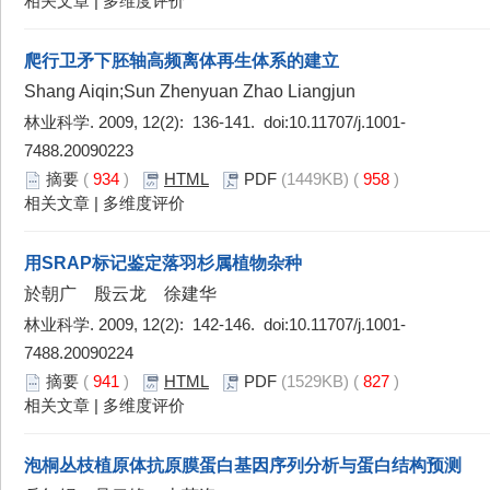
相关文章
|
多维度评价
爬行卫矛下胚轴高频离体再生体系的建立
Shang Aiqin;Sun Zhenyuan Zhao Liangjun
林业科学. 2009, 12(2): 136-141. doi:
10.11707/j.1001-
7488.20090223
摘要
(
934
)
HTML
PDF
(1449KB) (
958
)
相关文章
|
多维度评价
用SRAP标记鉴定落羽杉属植物杂种
於朝广 殷云龙 徐建华
林业科学. 2009, 12(2): 142-146. doi:
10.11707/j.1001-
7488.20090224
摘要
(
941
)
HTML
PDF
(1529KB) (
827
)
相关文章
|
多维度评价
泡桐丛枝植原体抗原膜蛋白基因序列分析与蛋白结构预测