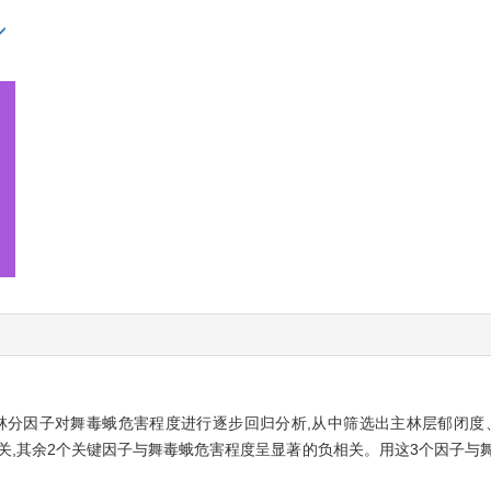
些林分因子对舞毒蛾危害程度进行逐步回归分析,从中筛选出主林层郁闭度
关,其余2个关键因子与舞毒蛾危害程度呈显著的负相关。用这3个因子与