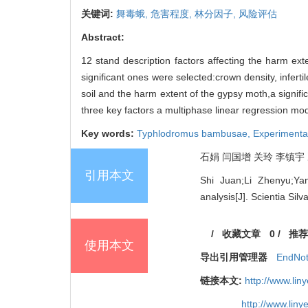
关键词:
舞毒蛾,
危害程度,
林分因子,
风险评估
Abstract:
12 stand description factors affecting the harm ex
significant ones were selected:crown density, infertil
soil and the harm extent of the gypsy moth,a signifi
three key factors a multiphase linear regression mo
Key words:
Typhlodromus bambusae,
Experimenta
石娟 闫国增 关玲 李镇宇 冯
引用本文
Shi Juan;Li Zhenyu;Ya
analysis[J]. Scientia Sil
/
收藏文章
0
/
推荐
使用本文
导出引用管理器
EndNo
链接本文:
http://www.li
http://www.lin