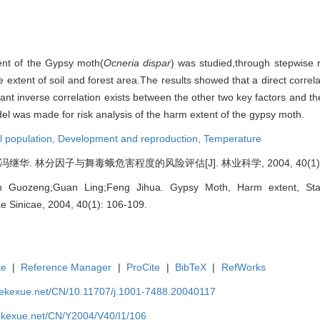
tent of the Gypsy moth(
Ocneria dispar
) was studied,through stepwise 
e extent of soil and forest area.The results showed that a direct correla
cant inverse correlation exists between the other two key factors and th
del was made for risk analysis of the harm extent of the gypsy moth.
l population,
Development and reproduction,
Temperature
继华. 林分因子与舞毒蛾危害程度的风险评估[J]. 林业科学, 2004, 40(1): 1
n Guozeng;Guan Ling;Feng Jihua. Gypsy Moth, Harm extent, Stand
vae Sinicae, 2004, 40(1): 106-109.
te
|
Reference Manager
|
ProCite
|
BibTeX
|
RefWorks
nyekexue.net/CN/10.11707/j.1001-7488.20040117
yekexue.net/CN/Y2004/V40/I1/106