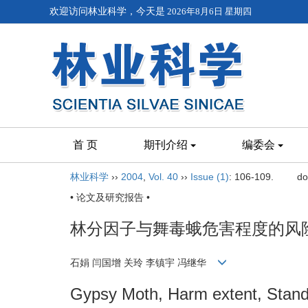
欢迎访问林业科学，今天是
2026年8月6日 星期四
首 页
期刊介绍
编委会
林业科学
››
2004
,
Vol. 40
››
Issue (1)
: 106-109.
do
• 论文及研究报告 •
林分因子与舞毒蛾危害程度的风
石娟 闫国增 关玲 李镇宇 冯继华
Gypsy Moth, Harm extent, Stand 