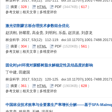
林业科学. 2017, 53(12): 102-111. doi:
10.11707/j.1001-7488.2017
摘要
(
328
)
HTML
PDF
(3447KB) (
617
)
参考文献
|
相关文章
|
多维度评价
激光切割蒙古栎合理技术参数组合优化
赵洪刚, 孙耀星, 高金贵, 刘明利, 乐磊, 赵洪波, 刘彦龙
林业科学. 2017, 53(12): 112-119. doi:
10.11707/j.1001-7488.2017
摘要
(
304
)
HTML
PDF
(1520KB) (
561
)
参考文献
|
相关文章
|
多维度评价
固化时pH环境对脲醛树脂水解稳定性及结晶度的影响
丁中建, 田建国
林业科学. 2017, 53(12): 120-125. doi:
10.11707/j.1001-7488.2017
摘要
(
361
)
HTML
PDF
(1903KB) (
628
)
参考文献
|
相关文章
|
多维度评价
中国林业技术效率与全要素生产率增长分解——基于SFA-Malmqu
史常亮, 揭昌亮, 石峰, 温亚利