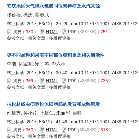
安庆地区大气降水氢氧同位素特征及水汽来源
张蓓蓓, 徐庆, 姜春武
林业科学. 2017, 53(12): 20-29. doi:
10.11707/j.1001-7488.201712
摘要
(
330
)
HTML
PDF
(3837KB) (
751
)
参考文献
|
相关文章
|
多维度评价
枣不同品种和果实不同部位糖积累及相关酶活性
李洁, 姚宝花, 宋宇琴, 李六林
林业科学. 2017, 53(12): 30-40. doi:
10.11707/j.1001-7488.201712
摘要
(
369
)
HTML
PDF
(4889KB) (
735
)
参考文献
|
相关文章
|
多维度评价
抗松材线虫病赤松体细胞胚的发育和成熟萌发
许建秀, 吴小芹, 叶建仁, 朱丽华, 吴静
林业科学. 2017, 53(12): 41-49. doi:
10.11707/j.1001-7488.201712
摘要
(
360
)
HTML
PDF
(3949KB) (
618
)
参考文献
|
相关文章
|
多维度评价