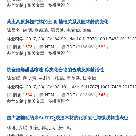
参考文献
|
相关文章
|
多维度评价
黄土高原刺槐纯林的土壤-菌根关系及随林龄的变化
陈雪冬, 唐明, 张新璐, 周远博, 韦素贞, 盛敏
林业科学. 2017, 53(12): 84-92. doi:
10.11707/j.1001-7488.201712
摘要
(
373
)
HTML
PDF
(3136KB) (
662
)
参考文献
|
相关文章
|
多维度评价
桃金娘烯醛基噻唑-腙类化合物的合成及抑菌活性
陈智聪, 段文贵, 林桂汕, 张瑞, 罗梦香, 杨章旗
林业科学. 2017, 53(12): 93-101. doi:
10.11707/j.1001-7488.20171
摘要
(
334
)
HTML
PDF
(1023KB) (
545
)
参考文献
|
相关文章
|
多维度评价
超声波辅助纳米Ag/TiO
浸渍木材的化学改性与微观构造表征
2
林琳, 庞瑶, 刘毅, 郭洪武, 张仲凤