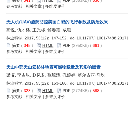
摘要
(
341
)
HTML
PDF
(2583KB) (
630
)
参考文献
|
相关文章
|
多维度评价
无人机(UAV)施药防控美国白蛾的飞行参数及防治效果
高悦, 仇才楼, 王光标, 解春霞, 成聪
林业科学. 2017, 53(12): 147-152. doi:
10.11707/j.1001-7488.2017
摘要
(
345
)
HTML
PDF
(2950KB) (
661
)
参考文献
|
相关文章
|
多维度评价
天山中部天山云杉林地表可燃物载量及其影响因素
梁瀛, 李吉玫, 赵凤君, 张毓涛, 孔婷婷, 努尔古丽·马坎
林业科学. 2017, 53(12): 153-160. doi:
10.11707/j.1001-7488.2017
摘要
(
323
)
HTML
PDF
(2724KB) (
588
)
参考文献
|
相关文章
|
多维度评价