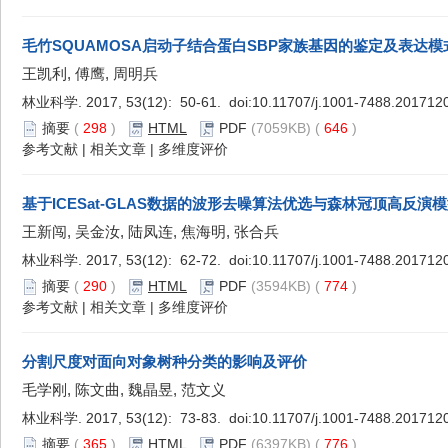
毛竹SQUAMOSA启动子结合蛋白SBP家族基因的鉴定及表达模
王凯利, 傅鹰, 周明兵
林业科学. 2017, 53(12): 50-61. doi:
10.11707/j.1001-7488.201712
摘要
(
298
)
HTML
PDF
(7059KB) (
646
)
参考文献
|
相关文章
|
多维度评价
基于ICESat-GLAS数据的波形去噪算法优选与森林冠顶高反演
王新闯, 吴金汝, 陆凤连, 焦海明, 张合兵
林业科学. 2017, 53(12): 62-72. doi:
10.11707/j.1001-7488.201712
摘要
(
290
)
HTML
PDF
(3594KB) (
774
)
参考文献
|
相关文章
|
多维度评价
分割尺度对面向对象树种分类的影响及评价
毛学刚, 陈文曲, 魏晶昱, 范文义
林业科学. 2017, 53(12): 73-83. doi:
10.11707/j.1001-7488.201712
摘要
(
365
)
HTML
PDF
(6397KB) (
776
)