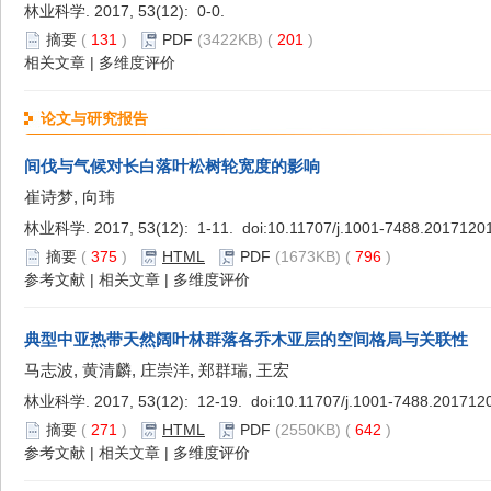
林业科学. 2017, 53(12): 0-0.
摘要
(
131
)
PDF
(3422KB) (
201
)
相关文章
|
多维度评价
论文与研究报告
间伐与气候对长白落叶松树轮宽度的影响
崔诗梦, 向玮
林业科学. 2017, 53(12): 1-11. doi:
10.11707/j.1001-7488.2017120
摘要
(
375
)
HTML
PDF
(1673KB) (
796
)
参考文献
|
相关文章
|
多维度评价
典型中亚热带天然阔叶林群落各乔木亚层的空间格局与关联性
马志波, 黄清麟, 庄崇洋, 郑群瑞, 王宏
林业科学. 2017, 53(12): 12-19. doi:
10.11707/j.1001-7488.201712
摘要
(
271
)
HTML
PDF
(2550KB) (
642
)
参考文献
|
相关文章
|
多维度评价