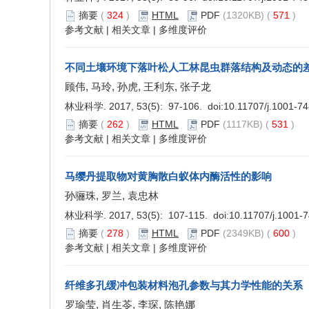
摘要
(
324
)
HTML
PDF
(1320KB) (
571
)
参考文献
|
相关文章
|
多维度评价
不同土壤环境下落叶松人工林昆虫群落结构及动态的
顾伟, 马玲, 孙虎, 王利东, 张子龙
林业科学. 2017, 53(5): 97-106. doi:
10.11707/j.1001-7
摘要
(
262
)
HTML
PDF
(1117KB) (
531
)
参考文献
|
相关文章
|
多维度评价
马缨丹提取物对黄胸散白蚁体内酶活性的影响
孙骊珠, 罗兰, 袁忠林
林业科学. 2017, 53(5): 107-115. doi:
10.11707/j.1001-
摘要
(
278
)
HTML
PDF
(2349KB) (
600
)
参考文献
|
相关文章
|
多维度评价
纤维多孔缓冲包装材料泡孔参数与其力学性能的关系
罗瑜莹, 肖生苓, 李琛, 陈艳娜