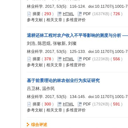
林业科学. 2017, 53(5): 116-124. doi:
10.11707/j.1001-
摘要
(
293
)
HTML
PDF
(1637KB) (
726
)
参考文献
|
相关文章
|
多维度评价
退耕还林工程对农户收入不平等影响的测度与分析 ——
刘浩, 陈思焜, 张敏新, 刘璨
林业科学. 2017, 53(5): 125-133. doi:
10.11707/j.1001-
摘要
(
378
)
HTML
PDF
(1223KB) (
556
)
参考文献
|
相关文章
|
多维度评价
基于前景理论的林农创业行为实证研究
吕卫林, 温作民
林业科学. 2017, 53(5): 134-145. doi:
10.11707/j.1001-
摘要
(
300
)
HTML
PDF
(1792KB) (
591
)
参考文献
|
相关文章
|
多维度评价
综合评述