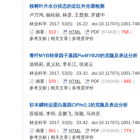
桉树叶片水分状态的近红外光谱检测
卢万鸿, 杨桂丽, 林彦, 王楚彪, 罗建中
林业科学. 2017, 53(5): 16-22. doi:
10.11707/j.1001-74
摘要
(
313
)
HTML
PDF
(874KB) (
758
)
参考文献
|
相关文章
|
多维度评价
青杄MYB转录因子基因
PwMYB20
的克隆及表达分析
游韩莉, 袁义杭, 李长江, 张凌云
林业科学. 2017, 53(5): 23-32. doi:
10.11707/j.1001-74
摘要
(
370
)
HTML
PDF
(1995KB) (
665
)
参考文献
|
相关文章
|
多维度评价
杉木磷转运蛋白基因
ClPht1;1
的克隆及表达分析
苏烁烁, 李明, 吴鹏飞, 张颖, 马祥庆
林业科学. 2017, 53(5): 33-42. doi:
10.11707/j.1001-74
摘要
(
361
)
HTML
PDF
(3783KB) (
773
)
参考文献
|
相关文章
|
多维度评价