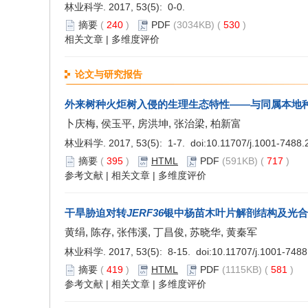
林业科学. 2017, 53(5): 0-0.
摘要
(
240
)
PDF
(3034KB) (
530
)
相关文章
|
多维度评价
论文与研究报告
外来树种火炬树入侵的生理生态特性——与同属本地
卜庆梅, 侯玉平, 房洪坤, 张治梁, 柏新富
林业科学. 2017, 53(5): 1-7. doi:
10.11707/j.1001-7488
摘要
(
395
)
HTML
PDF
(591KB) (
717
)
参考文献
|
相关文章
|
多维度评价
干旱胁迫对转
JERF36
银中杨苗木叶片解剖结构及光合
黄绢, 陈存, 张伟溪, 丁昌俊, 苏晓华, 黄秦军
林业科学. 2017, 53(5): 8-15. doi:
10.11707/j.1001-748
摘要
(
419
)
HTML
PDF
(1115KB) (
581
)
参考文献
|
相关文章
|
多维度评价