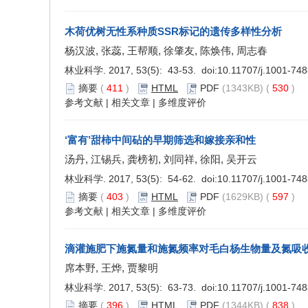
木荷优树无性系种质SSR标记的遗传多样性分析
杨汉波, 张蕊, 王帮顺, 徐肇友, 陈焕伟, 周志春
林业科学. 2017, 53(5): 43-53. doi:
10.11707/j.1001-74
摘要
(
411
)
HTML
PDF
(1343KB) (
530
)
参考文献
|
相关文章
|
多维度评价
‘富有’甜柿中间砧的早期筛选和嫁接亲和性
汤丹, 江锡兵, 龚榜初, 刘同祥, 徐阳, 吴开云
林业科学. 2017, 53(5): 54-62. doi:
10.11707/j.1001-74
摘要
(
403
)
HTML
PDF
(1629KB) (
597
)
参考文献
|
相关文章
|
多维度评价
滴灌施肥下施氮量和施氮频率对毛白杨生物量及氮吸
席本野, 王烨, 贾黎明
林业科学. 2017, 53(5): 63-73. doi:
10.11707/j.1001-74
摘要
(
396
)
HTML
PDF
(1344KB) (
838
)