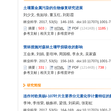
土壤重金属污染的生物修复研究进展
刘少文, 焦如珍, 董玉红, 刘彩霞
林业科学. 2017, 53(5): 146-155. doi:
10.11707/j.1001-
摘要
(
503
)
HTML
PDF
(1241KB) (
1185
)
参考文献
|
相关文章
|
多维度评价
营林措施对森林土壤甲烷吸收的影响
王会来, 刘娟, 姜培坤, 周国模, 李永夫, 吴家森
林业科学. 2017, 53(5): 156-163. doi:
10.11707/j.1001-
摘要
(
331
)
HTML
PDF
(1214KB) (
738
)
参考文献
|
相关文章
|
多维度评价
研究简报
连作对欧美杨I-107叶片主要养分元素化学计量特征的
李坤, 李传荣, 杨焕祥, 梁强, 刘莉莉, 张彩虹
林业科学. 2017, 53(5): 164-169. doi:
10.11707/j.1001-