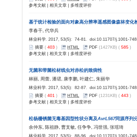
参考文献
|
相关文章
|
多维度评价
基于统计检验的面向对象高分辨率遥感图像森林变化
李春干, 代华兵
林业科学. 2017, 53(5): 74-81. doi:
10.11707/j.1001-74
摘要
(
403
)
HTML
PDF
(1427KB) (
585
)
参考文献
|
相关文章
|
多维度评价
无菌和带菌松材线虫对赤松的致病性
林丽, 周蕾, 潘珺, 康李鹏, 叶建仁, 朱丽华
林业科学. 2017, 53(5): 82-87. doi:
10.11707/j.1001-74
摘要
(
401
)
HTML
PDF
(1231KB) (
443
)
参考文献
|
相关文章
|
多维度评价
松杨栅锈菌无毒基因型性状分离及
AvrL567
同源序列
余仲东, 陈祖静, 曹支敏, 任争争, 冯世强, 张瑶琦
林业科学. 2017, 53(5): 88-96. doi:
10.11707/j.1001-74