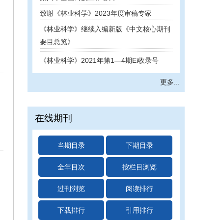
致谢《林业科学》2023年度审稿专家
《林业科学》继续入编新版《中文核心期刊
要目总览》
《林业科学》2021年第1―4期Ei收录号
《林业科学》2020年第10―12期Ei收录号
喜迎中国科协十大，致敬...
更多...
《林业科学》5篇论文获2020年度 “F5000
论文”提名
在线期刊
3.12，《林业科学》邀您一起植树！
《林业科学》2020年第1—9期Ei收录号
当期目录
下期目录
官宣了！《林业科学》4篇论文获奖！
全年目次
按栏目浏览
《林业科学》公布2017年高被引频次论文并
颁发证书
过刊浏览
阅读排行
2020年度《林业科学》审稿专家证书已发放
下载排行
引用排行
《林业科学》公布2017年高被引频次论文并