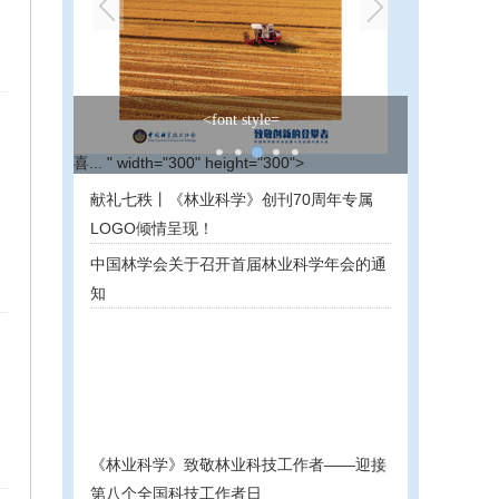
<font style=
喜... " width="300" height="300">
献礼七秩丨《林业科学》创刊70周年专属
LOGO倾情呈现！
中国林学会关于召开首届林业科学年会的通
知
《林业科学》致敬林业科技工作者——迎接
第八个全国科技工作者日