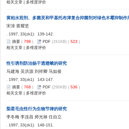
相关文章
|
多维度评价
黄柏水煎剂、多菌灵和甲基托布津复合抑菌剂对绿色木霉抑制作
宋漳 黄耀坚
. 1997, 33(zk1): 139-142.
摘要
(
798
)
PDF
(261KB) (
523
)
相关文章
|
多维度评价
性引诱剂防治杨干透翅蛾的研究
马建海 吴洪源 刘祥卿 马如俊
. 1997, 33(zk1): 143-147.
摘要
(
768
)
PDF
(295KB) (
536
)
相关文章
|
多维度评价
梨星毛虫性行为生物节律的研究
李冬梅 李连昌 师光禄 任自立
. 1997, 33(zk1): 148-151.