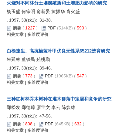
火烧对不同林分土壤腐殖质和土壤肥力影响的研究
杨玉盛 何宗明 俞新妥 黄振华 肖火盛
. 1997, 33(zk1): 31-38.
摘要
(
1227
)
PDF
(514KB) (
590
)
相关文章
|
多维度评价
白榆速生、高抗榆蓝叶甲优良无性系65212选育研究
朱延林 董铁民 茹桃勤
. 1997, 33(zk1): 39-46.
摘要
(
773
)
PDF
(1965KB) (
547
)
相关文章
|
多维度评价
三种红树林乔木树种在灌木群落中定居和竞争的研究
郑松发 郑德璋 廖宝文 李云 陈焕雄
. 1997, 33(zk1): 47-56.
摘要
(
808
)
PDF
(645KB) (
632
)
相关文章
|
多维度评价