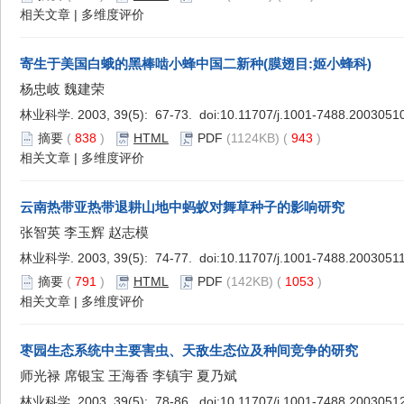
相关文章
|
多维度评价
寄生于美国白蛾的黑棒啮小蜂中国二新种(膜翅目:姬小蜂科)
杨忠岐 魏建荣
林业科学. 2003, 39(5): 67-73. doi:
10.11707/j.1001-7488.2003051
摘要
(
838
)
HTML
PDF
(1124KB) (
943
)
相关文章
|
多维度评价
云南热带亚热带退耕山地中蚂蚁对舞草种子的影响研究
张智英 李玉辉 赵志模
林业科学. 2003, 39(5): 74-77. doi:
10.11707/j.1001-7488.2003051
摘要
(
791
)
HTML
PDF
(142KB) (
1053
)
相关文章
|
多维度评价
枣园生态系统中主要害虫、天敌生态位及种间竞争的研究
师光禄 席银宝 王海香 李镇宇 夏乃斌
林业科学. 2003, 39(5): 78-86. doi:
10.11707/j.1001-7488.2003051