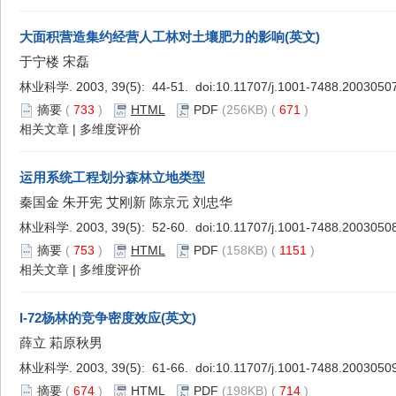
大面积营造集约经营人工林对土壤肥力的影响(英文)
于宁楼 宋磊
林业科学. 2003, 39(5): 44-51. doi:
10.11707/j.1001-7488.2003050
摘要
(
733
)
HTML
PDF
(256KB) (
671
)
相关文章
|
多维度评价
运用系统工程划分森林立地类型
秦国金 朱开宪 艾刚新 陈京元 刘忠华
林业科学. 2003, 39(5): 52-60. doi:
10.11707/j.1001-7488.2003050
摘要
(
753
)
HTML
PDF
(158KB) (
1151
)
相关文章
|
多维度评价
I-72杨林的竞争密度效应(英文)
薛立 萂原秋男
林业科学. 2003, 39(5): 61-66. doi:
10.11707/j.1001-7488.2003050
摘要
(
674
)
HTML
PDF
(198KB) (
714
)