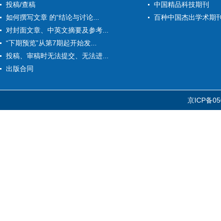
投稿/查稿
中国精品科技期刊
如何撰写文章 的“结论与讨论...
百种中国杰出学术期
对封面文章、中英文摘要及参考...
“下期预览”从第7期起开始发...
投稿、审稿时无法提交、无法进...
出版合同
京ICP备05