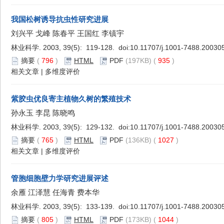
我国松树诱导抗虫性研究进展
刘兴平 戈峰 陈春平 王国红 李镇宇
林业科学. 2003, 39(5): 119-128. doi:
10.11707/j.1001-7488.20030
摘要
(
796
)
HTML
PDF
(197KB) (
935
)
相关文章
|
多维度评价
紫胶虫优良寄主植物久树的繁殖技术
孙永玉 李昆 陈晓鸣
林业科学. 2003, 39(5): 129-132. doi:
10.11707/j.1001-7488.20030
摘要
(
765
)
HTML
PDF
(136KB) (
1027
)
相关文章
|
多维度评价
管胞细胞壁力学研究进展评述
余雁 江泽慧 任海青 费本华
林业科学. 2003, 39(5): 133-139. doi:
10.11707/j.1001-7488.20030
摘要
(
805
)
HTML
PDF
(173KB) (
1044
)