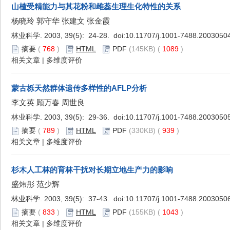
山楂受精能力与其花粉和雌蕊生理生化特性的关系
杨晓玲 郭守华 张建文 张金霞
林业科学. 2003, 39(5): 24-28. doi:
10.11707/j.1001-7488.2003050
摘要
(
768
)
HTML
PDF
(145KB) (
1089
)
相关文章
|
多维度评价
蒙古栎天然群体遗传多样性的AFLP分析
李文英 顾万春 周世良
林业科学. 2003, 39(5): 29-36. doi:
10.11707/j.1001-7488.2003050
摘要
(
789
)
HTML
PDF
(330KB) (
939
)
相关文章
|
多维度评价
杉木人工林的育林干扰对长期立地生产力的影响
盛炜彤 范少辉
林业科学. 2003, 39(5): 37-43. doi:
10.11707/j.1001-7488.2003050
摘要
(
833
)
HTML
PDF
(155KB) (
1043
)
相关文章
|
多维度评价