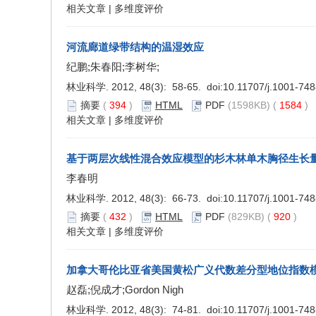
相关文章
|
多维度评价
河流廊道绿带结构的温湿效应
纪鹏;朱春阳;李树华;
林业科学. 2012, 48(3): 58-65. doi:
10.11707/j.1001-74
摘要
(
394
)
HTML
PDF
(1598KB) (
1584
)
相关文章
|
多维度评价
基于两层次线性混合效应模型的杉木林单木胸径生长
李春明
林业科学. 2012, 48(3): 66-73. doi:
10.11707/j.1001-74
摘要
(
432
)
HTML
PDF
(829KB) (
920
)
相关文章
|
多维度评价
加拿大哥伦比亚省美国黄松广义代数差分型地位指数
赵磊;倪成才;Gordon Nigh
林业科学. 2012, 48(3): 74-81. doi:
10.11707/j.1001-74