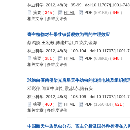
林业科学. 2012, 48(3): 95-99. doi:
10.11707/j.1001-74
摘要
(
345
)
HTML
PDF
(591KB) (
646
)
相关文章
|
多维度评价
寄主植物对芒果壮铗普瘿蚊为害的生理效应
蔡鸿娇;王宏毅;傅建炜;江兴荣;刘金海
林业科学. 2012, 48(3): 100-104. doi:
10.11707/j.1001-
摘要
(
381
)
HTML
PDF
(686KB) (
648
)
相关文章
|
多维度评价
球孢白僵菌侵染光肩星天牛幼虫的扫描电镜及组织病
邓彩萍;闫喜中;刘红霞;郝赤;骆有庆
林业科学. 2012, 48(3): 105-109. doi:
10.11707/j.1001-
摘要
(
400
)
HTML
PDF
(1550KB) (
621
)
相关文章
|
多维度评价
中国幽天牛族昆虫分布、寄主分析及国外种类潜在入