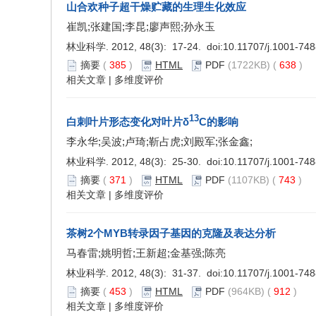
山合欢种子超干燥贮藏的生理生化效应
崔凯;张建国;李昆;廖声熙;孙永玉
林业科学. 2012, 48(3): 17-24. doi:
10.11707/j.1001-74
摘要
(
385
)
HTML
PDF
(1722KB) (
638
)
相关文章
|
多维度评价
13
白刺叶片形态变化对叶片δ
C的影响
李永华;吴波;卢琦;靳占虎;刘殿军;张金鑫;
林业科学. 2012, 48(3): 25-30. doi:
10.11707/j.1001-74
摘要
(
371
)
HTML
PDF
(1107KB) (
743
)
相关文章
|
多维度评价
茶树2个MYB转录因子基因的克隆及表达分析
马春雷;姚明哲;王新超;金基强;陈亮
林业科学. 2012, 48(3): 31-37. doi:
10.11707/j.1001-74
摘要
(
453
)
HTML
PDF
(964KB) (
912
)
相关文章
|
多维度评价