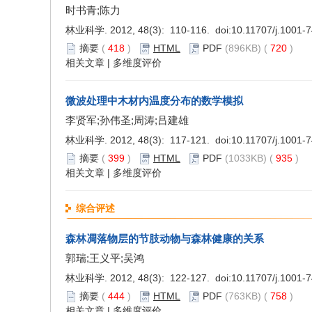
时书青;陈力
林业科学. 2012, 48(3): 110-116. doi:
10.11707/j.1001-
摘要
(
418
)
HTML
PDF
(896KB) (
720
)
相关文章
|
多维度评价
微波处理中木材内温度分布的数学模拟
李贤军;孙伟圣;周涛;吕建雄
林业科学. 2012, 48(3): 117-121. doi:
10.11707/j.1001-
摘要
(
399
)
HTML
PDF
(1033KB) (
935
)
相关文章
|
多维度评价
综合评述
森林凋落物层的节肢动物与森林健康的关系
郭瑞;王义平;吴鸿
林业科学. 2012, 48(3): 122-127. doi:
10.11707/j.1001-
摘要
(
444
)
HTML
PDF
(763KB) (
758
)
相关文章
|
多维度评价