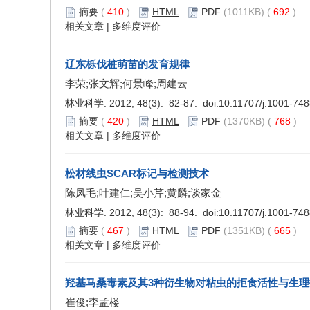
摘要
(
410
)
HTML
PDF
(1011KB) (
692
)
相关文章
|
多维度评价
辽东栎伐桩萌苗的发育规律
李荣;张文辉;何景峰;周建云
林业科学. 2012, 48(3): 82-87. doi:
10.11707/j.1001-74
摘要
(
420
)
HTML
PDF
(1370KB) (
768
)
相关文章
|
多维度评价
松材线虫SCAR标记与检测技术
陈凤毛;叶建仁;吴小芹;黄麟;谈家金
林业科学. 2012, 48(3): 88-94. doi:
10.11707/j.1001-74
摘要
(
467
)
HTML
PDF
(1351KB) (
665
)
相关文章
|
多维度评价
羟基马桑毒素及其3种衍生物对粘虫的拒食活性与生
崔俊;李孟楼