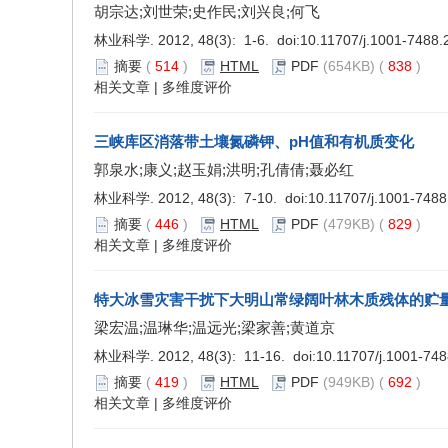
胡宗达;刘世荣;史作民;刘兴良;何飞
林业科学. 2012, 48(3): 1-6. doi:
10.11707/j.1001-7488
摘要
(
514
)
HTML
PDF
(654KB) (
838
)
相关文章
|
多维度评价
三峡库区消落带土壤氮磷钾、pH值和有机质变化
郭泉水;康义;赵玉娟;洪明;孔倩倩;聂必红
林业科学. 2012, 48(3): 7-10. doi:
10.11707/j.1001-748
摘要
(
446
)
HTML
PDF
(479KB) (
829
)
相关文章
|
多维度评价
特大冰雪灾害干扰下大明山常绿阔叶林木质残体的贮
梁宏温;温琳华;温远光;梁家善;黄道京
林业科学. 2012, 48(3): 11-16. doi:
10.11707/j.1001-74
摘要
(
419
)
HTML
PDF
(949KB) (
692
)
相关文章
|
多维度评价