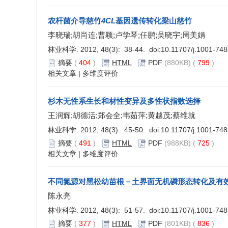
农杆菌介导慈竹
4CL
基因遗传转化梁山慈竹
李晓瑞;胡尚连;曹颖;卢学琴;任鹏;吴晓宇;周美娟
林业科学. 2012, 48(3): 38-44. doi:
10.11707/j.1001-74
摘要
(
404
)
HTML
PDF
(880KB) (
799
)
相关文章
|
多维度评价
杉木无性系生长和材性变异及多性状指数选择
王润辉;胡德活;郑会全;韦茹萍;黄越茂;蔡维就
林业科学. 2012, 48(3): 45-50. doi:
10.11707/j.1001-74
摘要
(
491
)
HTML
PDF
(988KB) (
725
)
相关文章
|
多维度评价
不同氮源对黑松幼苗根－土界面无机磷形态转化及有
陈永亮
林业科学. 2012, 48(3): 51-57. doi:
10.11707/j.1001-74
摘要
(
377
)
HTML
PDF
(801KB) (
836
)