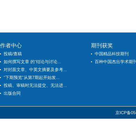
作者中心
期刊获奖
投稿/查稿
中国精品科技期刊
如何撰写文章 的“结论与讨论...
百种中国杰出学术期
对封面文章、中英文摘要及参考...
“下期预览”从第7期起开始发...
投稿、审稿时无法提交、无法进...
出版合同
京ICP备05