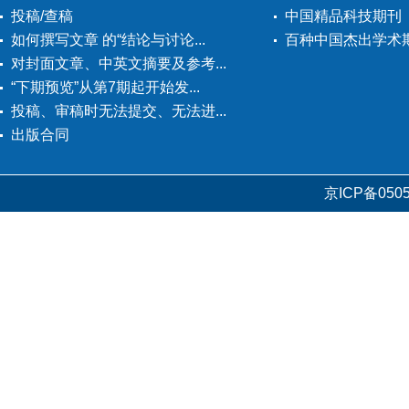
投稿/查稿
中国精品科技期刊
如何撰写文章 的“结论与讨论...
百种中国杰出学术
对封面文章、中英文摘要及参考...
“下期预览”从第7期起开始发...
投稿、审稿时无法提交、无法进...
出版合同
京ICP备0505