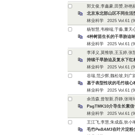
郭文俊,李鑫豪,田赟,孙艳
北京东北部山区不同生活
林业科学 2025 Vol.61 (9):
杨智慧,韦柳端,于淼,董天
4种树苗生长的干旱胁迫
林业科学 2025 Vol.61 (9):
李泽义,莫惟轶,王玉婷,张
持续干旱胁迫及复水下红
林业科学 2025 Vol.61 (9):
谷瑞,范少辉,魏松坡,刘广
基于表型性状的毛竹核心
林业科学 2025 Vol.61 (9):
余浩森,曾智新,乔静,张琦
PagTMK10介导生长素
林业科学 2025 Vol.61 (9):
王江飞,李慧,朱成磊,狄小
毛竹
PeBAM3
在叶片淀粉