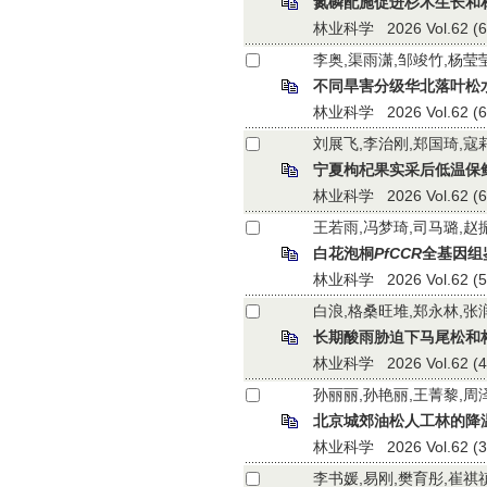
氮磷配施促进杉木生长和
林业科学 2026 Vol.62 (6):
李奥,渠雨潇,邹竣竹,杨莹
不同旱害分级华北落叶松
林业科学 2026 Vol.62 (6):
刘展飞,李治刚,郑国琦,寇
宁夏枸杞果实采后低温保
林业科学 2026 Vol.62 (6):
王若雨,冯梦琦,司马璐,赵
白花泡桐
PfCCR
全基因组
林业科学 2026 Vol.62 (5):
白浪,格桑旺堆,郑永林,张
长期酸雨胁迫下马尾松和
林业科学 2026 Vol.62 (4):
孙丽丽,孙艳丽,王菁黎,周
北京城郊油松人工林的降
林业科学 2026 Vol.62 (3):
李书媛,易刚,樊育彤,崔祺