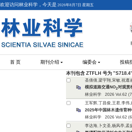
欢迎访问林业科学，今天是
2026年8月7日 星期五
首 页
期刊介绍
编委会
投稿
本刊包含 ZTFLH 号为 "S718.
圣倩倩,梁宇翔,宋敏,祝遵
模拟道路交通NO
对观赏
2
林业科学 2026 Vol.62 (7):
王军辉,丁昌俊,王君,李伟
2025年中国林木遗传育
林业科学 2026 Vol.62 (6):
李达海,卜文圣,杨风亭,孟