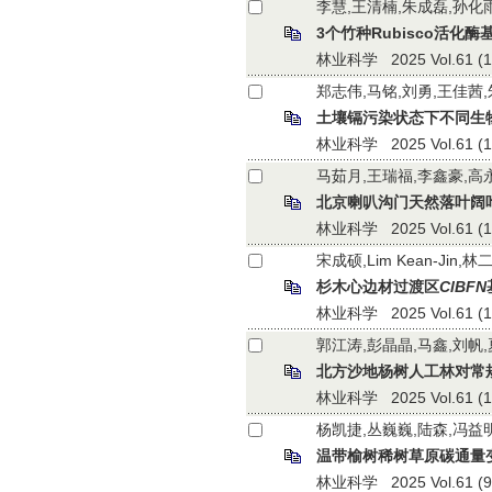
李慧,王清楠,朱成磊,孙化
3个竹种Rubisco活化
林业科学 2025 Vol.61 (11)
郑志伟,马铭,刘勇,王佳茜
土壤镉污染状态下不同生
林业科学 2025 Vol.61 (11)
马茹月,王瑞福,李鑫豪,高
北京喇叭沟门天然落叶阔
林业科学 2025 Vol.61 (10)
宋成硕,Lim Kean-Jin,
杉木心边材过渡区
ClBFN
林业科学 2025 Vol.61 (10)
郭江涛,彭晶晶,马鑫,刘帆
北方沙地杨树人工林对常
林业科学 2025 Vol.61 (10)
杨凯捷,丛巍巍,陆森,冯益
温带榆树稀树草原碳通量
林业科学 2025 Vol.61 (9):