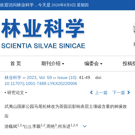
欢迎访问林业科学，今天是
2026年8月6日 星期四
首 页
期刊介绍
编委会
投稿
林业科学
››
2023
,
Vol. 59
››
Issue (10)
: 41-49.
doi:
10.11707/j.1001-7488.LYKX20220006
• 研究论文 •
上一篇
下一篇
武夷山国家公园马尾松林改为茶园后影响表层土壤碳含量的林缘效
应
1,
2,
1,
2
3
1,
2,
4
游巍斌
*(
),李颖
,周艳
,何东进