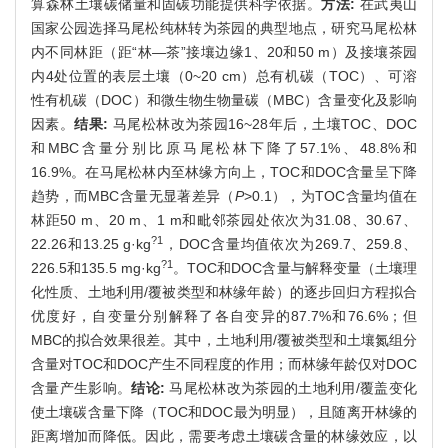
算森林土壤碳储量和固碳功能提供科学依据。
方法:
在武夷山
国家公园选择马尾松纯林转为茶园的典型地点，研究马尾松林
内不同林距（距“林—茶”接壤边缘1、20和50 m）及接壤茶园
内4处位置的表层土壤（0~20 cm）总有机碳（TOC）、可溶
性有机碳（DOC）和微生物生物量碳（MBC）含量变化及影响
因素。
结果:
马尾松林改为茶园16~28年后，土壤TOC、DOC
和MBC含量分别比原马尾松林下降了57.1%、48.8%和
16.9%。在马尾松林内至林缘方向上，TOC和DOC含量呈下降
趋势，而MBC含量无显著差异（
P
>0.1），为TOC含量均值在
林距50 m、20 m、1 m和毗邻茶园处依次为31.08、30.67、
?1
22.26和13.25 g·kg
，DOC含量均值依次为269.7、259.8、
?1
226.5和135.5 mg·kg
。TOC和DOC含量与解释变量（土壤理
化性质、土地利用/覆被类型和林缘年龄）的逐步回归方程拟合
优度好，自变量分别解释了各自变异的87.7%和76.6%；但
MBC的拟合效果很差。其中，土地利用/覆被类型和土壤氮组分
含量对TOC和DOC产生不同程度的作用；而林缘年龄仅对DOC
含量产生影响。
结论:
马尾松林改为茶园的土地利用/覆盖变化
使土壤碳含量下降（TOC和DOC最为明显），且随离开林缘的
距离增加而降低。因此，需要考虑土壤碳含量的林缘效应，以