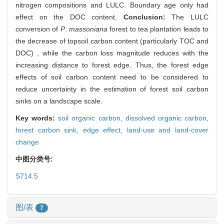
nitrogen compositions and LULC. Boundary age only had
effect on the DOC content.
Conclusion:
The LULC
conversion of
P
.
massoniana
forest to tea plantation leads to
the decrease of topsoil carbon content (particularly TOC and
DOC) , while the carbon loss magnitude reduces with the
increasing distance to forest edge. Thus, the forest edge
effects of soil carbon content need to be considered to
reduce uncertainty in the estimation of forest soil carbon
sinks on a landscape scale.
Key words:
soil organic carbon,
dissolved organic carbon,
forest carbon sink,
edge effect,
land-use and land-cover
change
中图分类号:
S714.5
图/表
7