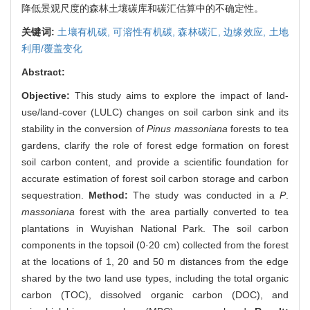
降低景观尺度的森林土壤碳库和碳汇估算中的不确定性。
关键词:
土壤有机碳,
可溶性有机碳,
森林碳汇,
边缘效应,
土地
利用/覆盖变化
Abstract:
Objective:
This study aims to explore the impact of land-
use/land-cover (LULC) changes on soil carbon sink and its
stability in the conversion of
Pinus massoniana
forests to tea
gardens, clarify the role of forest edge formation on forest
soil carbon content, and provide a scientific foundation for
accurate estimation of forest soil carbon storage and carbon
sequestration.
Method:
The study was conducted in a
P
.
massoniana
forest with the area partially converted to tea
plantations in Wuyishan National Park. The soil carbon
components in the topsoil (0·20 cm) collected from the forest
at the locations of 1, 20 and 50 m distances from the edge
shared by the two land use types, including the total organic
carbon (TOC), dissolved organic carbon (DOC), and