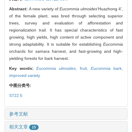
Abstract:
A new variety of
Eucommia ulmoides
‘Huazhong 4’,
of the female plant, was bred through selecting superior
trees, survey and evaluation of afforestation and
regionalization trail. It has special characteristics of fast
growing, high yields, high content of active component and
strong adaptability. It is suitable for establishing
Eucommia
orchards for samara harvest, and fast-growing and high-
yielding forests for bark harvest.
Key words:
Eucommia ulmoides
,
fruit,
Eucommia
bark,
improved variety
中图分类号:
S722.5
参考文献
相关文章
15