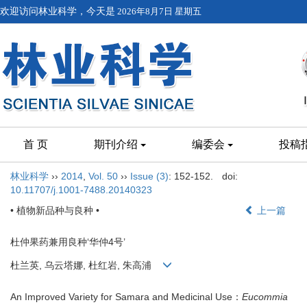
欢迎访问林业科学，今天是
2026年8月7日 星期五
首 页
期刊介绍
编委会
投稿
林业科学
››
2014
,
Vol. 50
››
Issue (3)
: 152-152.
doi:
10.11707/j.1001-7488.20140323
• 植物新品种与良种 •
上一篇
杜仲果药兼用良种‘华仲4号’
杜兰英, 乌云塔娜, 杜红岩, 朱高浦
An Improved Variety for Samara and Medicinal Use：
Eucommia