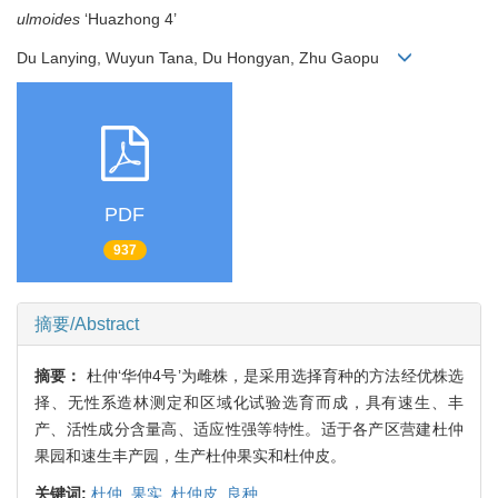
ulmoides
‘Huazhong 4’
Du Lanying, Wuyun Tana, Du Hongyan, Zhu Gaopu
PDF
937
摘要/Abstract
摘要：
杜仲‘华仲4号’为雌株，是采用选择育种的方法经优株选
择、无性系造林测定和区域化试验选育而成，具有速生、丰
产、活性成分含量高、适应性强等特性。适于各产区营建杜仲
果园和速生丰产园，生产杜仲果实和杜仲皮。
关键词:
杜仲,
果实,
杜仲皮,
良种