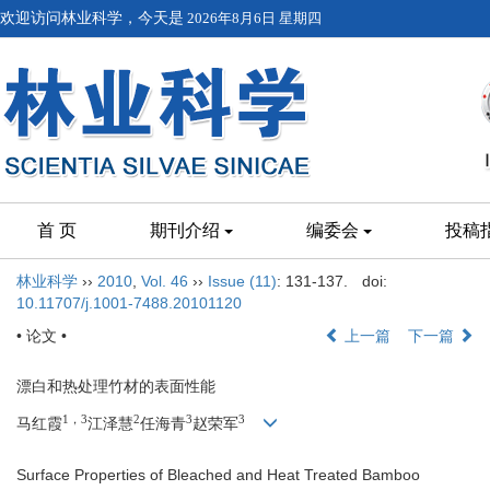
欢迎访问林业科学，今天是
2026年8月6日 星期四
首 页
期刊介绍
编委会
投稿
林业科学
››
2010
,
Vol. 46
››
Issue (11)
: 131-137.
doi:
10.11707/j.1001-7488.20101120
• 论文 •
上一篇
下一篇
漂白和热处理竹材的表面性能
1，3
2
3
3
马红霞
江泽慧
任海青
赵荣军
Surface Properties of Bleached and Heat Treated Bamboo