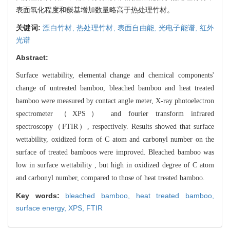
表面氧化程度和羰基增加数量略高于热处理竹材。
关键词:
漂白竹材,
热处理竹材,
表面自由能,
光电子能谱,
红外
光谱
Abstract:
Surface wettability, elemental change and chemical components'
change of untreated bamboo, bleached bamboo and heat treated
bamboo were measured by contact angle meter, X-ray photoelectron
spectrometer （XPS） and fourier transform infrared
spectroscopy（FTIR）, respectively. Results showed that surface
wettability, oxidized form of C atom and carbonyl number on the
surface of treated bamboos were improved. Bleached bamboo was
low in surface wettability , but high in oxidized degree of C atom
and carbonyl number, compared to those of heat treated bamboo.
Key words:
bleached bamboo,
heat treated bamboo,
surface energy,
XPS,
FTIR