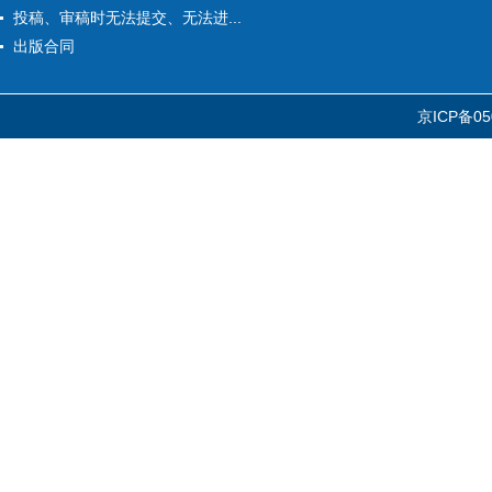
投稿、审稿时无法提交、无法进...
出版合同
京ICP备05