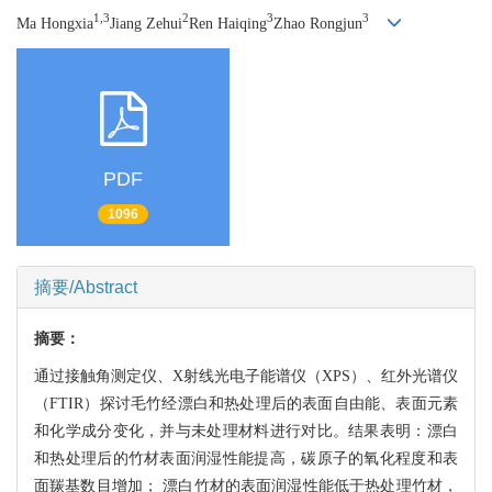
1,3
2
3
3
Ma Hongxia
Jiang Zehui
Ren Haiqing
Zhao Rongjun
PDF
1096
摘要/Abstract
摘要：
通过接触角测定仪、X射线光电子能谱仪（XPS）、红外光谱仪
（FTIR）探讨毛竹经漂白和热处理后的表面自由能、表面元素
和化学成分变化，并与未处理材料进行对比。结果表明：漂白
和热处理后的竹材表面润湿性能提高，碳原子的氧化程度和表
面羰基数目增加； 漂白竹材的表面润湿性能低于热处理竹材，