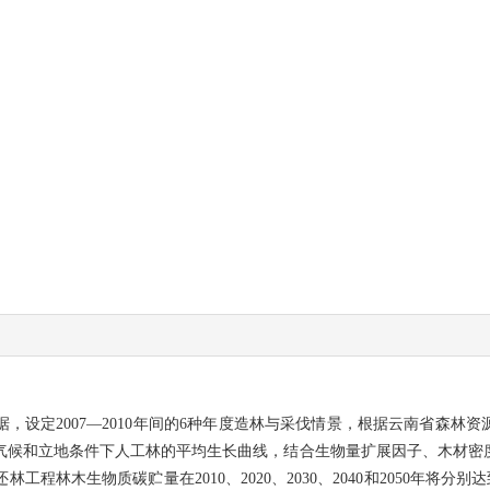
，设定2007—2010年间的6种年度
造林与采伐情景，根据云南省森林资
气候和立地条件下人工林的
平均生长曲线，结合生物量扩展因子、木材密
工程林木生物质碳贮量在2010、20
20、2030、2040和2050年将分别达到8