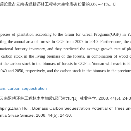
木生物质碳贮量占云南省退耕还林工程林木生物
质碳贮量的33%～41%。
species of plantation according to the Grain for Green Programs(G
GP) in Y
ting the annual area of forests in GGP from 2
007 to 2010. Furthermore, the e
ational forestry invent
ory, and they predicted the average growth rate of pla
 carbon stock in th
e living biomass of the forests, in combination of wood
t the carbon stock in
the biomass of forests in GGP in Yunnan will reach to 8
2040 and 2050, respectively, and the carbon stock in the biomass in the previ
ou
ram,
carbon sequestration
 云南退耕还林工程林木生物质碳汇潜力*[J]. 林业科学, 2008, 44(5): 24-3
ping;Zhan Hui . Biomass Carbon Sequestration Potential of Trees un
ntia Silvae Sinicae, 2008, 44(5): 24-30.