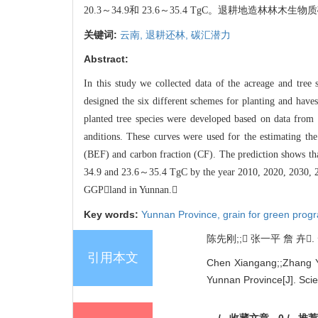
20.3～3
4.9和 23.6～35.4 TgC。退耕地造林林
关键词:
云南,
退耕还林,
碳汇潜力
Abstract:
In this study we collected data of the ac
reage and tree 
designed the six different
schemes for planting and haves
planted
tree species were developed based on data from n
anditions. These curves were
used for the estimating the
(BEF) and carbon fraction (CF). The prediction shows tha
34.9 and 23.6～35.4 TgC by the year 2010, 2020, 203
0, 
GGPland in Yunnan.
Key words:
Yunnan Province,
grain for green prog
陈先刚;; 张一平 詹 卉.
引用本文
Chen Xiangang;;Zhang Yi
Yunnan Province[J]. Scie
/
收藏文章
0
/
推荐