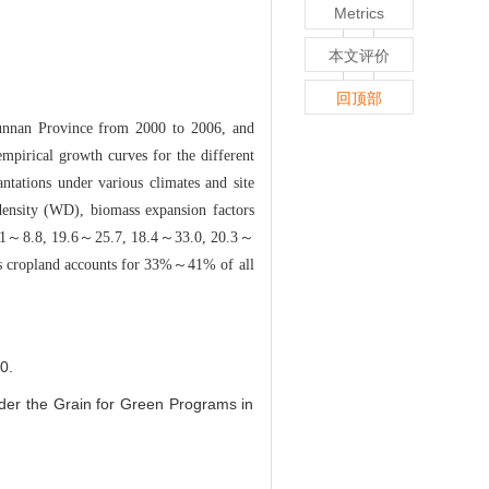
Metrics
本文评价
回顶部
unnan Province from 2000 to 2006, and
mpirical growth curves for the different
ntations under various cli
mates and site
 density (WD), biom
ass expansion factors
.1～8.8, 19.
6～25
.7, 18.4～33.0, 20.3～
s cropland accounts for 33%～41% of all
0.
der the Grain for Green Programs in