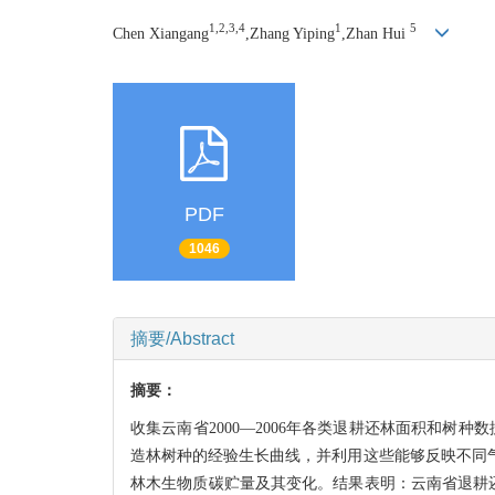
1,2,3,4
1
5
Chen Xiangang
,Zhang Yiping
,Zhan Hui
PDF
1046
摘要/Abstract
摘要：
收集云南省2000—2006年各类退耕还林面积和树种数据
造林树种的经验生长曲线，并利用这些能够反映不同
林木
生物质碳贮量及其变化。结果表明：云南省退耕还林