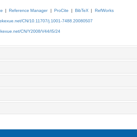
te
|
Reference Manager
|
ProCite
|
BibTeX
|
RefWorks
nyekexue.net/CN/10.11707/j.1001-7488.20080507
yekexue.net/CN/Y2008/V44/I5/24