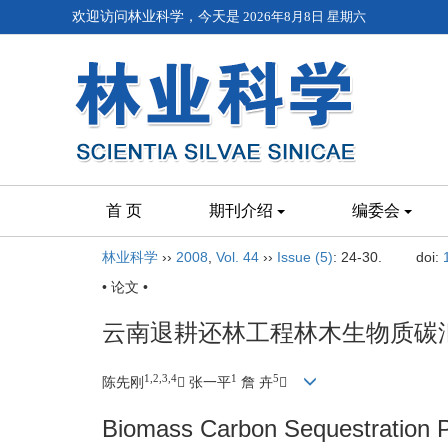
欢迎访问林业科学，今天是
2026年8月8日 星期六
首 页
期刊介绍
编委会
林业科学
››
2008
,
Vol. 44
››
Issue (5)
: 24-30.
doi:
• 论文 •
云南退耕还林工程林木生物质碳汇
1,2,3,4
1
5
陈先刚
 张一平
詹 卉

Biomass Carbon Sequestration Po