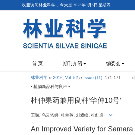
欢迎访问林业科学，今天是
2026年8月6日 星期四
首 页
期刊介绍
编委会
林业科学
››
2016
,
Vol. 52
››
Issue (11)
: 171-171.
d
• 植物新品种与良种 •
杜仲果药兼用良种‘华仲10号’
王璐, 乌云塔娜, 杜兰英, 刘攀峰, 杜红岩
An Improved Variety for Samara