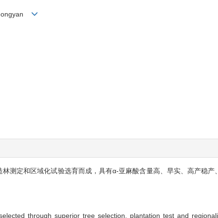
u Hongyan
系造林测定和区域化试验选育而成，具有α-亚麻酸含量高、早实、高产稳
lected through superior tree selection, plantation test and regionaliz