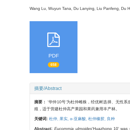
Wang Lu, Wuyun Tana, Du Lanying, Liu Panfeng, D
PDF
658
摘要/Abstract
摘要：
‘华仲10号’为杜仲雌株，经优树选择、无性
殖，适于营建杜仲高产果园和果药兼用丰产林。
关键词:
杜仲,
果实,
α-亚麻酸,
杜仲橡胶,
良种
Abstract:
Eucommia ulmoides
‘Huazhong 10’ was se