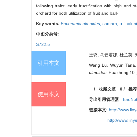
following traits: early fructification with high and s
orchard for both utilization of fruit and bark.
Key words:
Eucommia ulmoides
,
samara,
α-linolen
中图分类号:
S722.5
王璐, 乌云塔娜, 杜兰英, 刘攀
引用本文
Wang Lu, Wuyun Tana, 
ulmoides
‘Huazhong 10’[J
/
收藏文章
0
/
推荐
使用本文
导出引用管理器
EndNo
链接本文:
http://www.li
http://www.lin