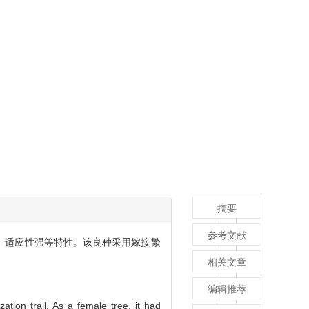
摘要
参考文献
产、适应性强等特性。该良种采用嫁接繁
相关文章
编辑推荐
ation trail. As a female tree, it had