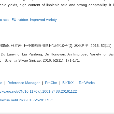
table yields, high content of linolenic acid and strong adaptability. It 
ic acid,
EU-rubber,
improved variety
峰, 杜红岩. 杜仲果药兼用良种‘华仲10号’[J]. 林业科学, 2016, 52(11): 1
Du Lanying, Liu Panfeng, Du Hongyan. An Improved Variety for Sa
]. Scientia Silvae Sinicae, 2016, 52(11): 171-171.
te
|
Reference Manager
|
ProCite
|
BibTeX
|
RefWorks
nyekexue.net/CN/10.11707/j.1001-7488.20161122
yekexue.net/CN/Y2016/V52/I11/171