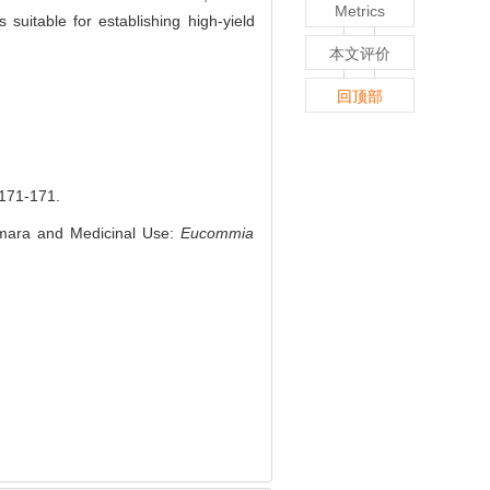
Metrics
is suitable for establishing high-yield
本文评价
回顶部
71-171.
mara and Medicinal Use:
Eucommia