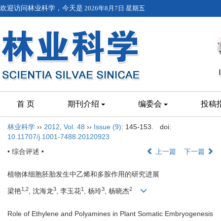
欢迎访问林业科学，今天是
2026年8月7日 星期五
首 页
期刊介绍
编委会
投稿
林业科学
››
2012
,
Vol. 48
››
Issue (9)
: 145-153.
doi:
10.11707/j.1001-7488.20120923
• 综合评述 •
上一篇
下一篇
植物体细胞胚胎发生中乙烯和多胺作用的研究进展
1,2
3
1
3
2
梁艳
, 沈海龙
, 李玉花
, 杨玲
, 杨晓杰
Role of Ethylene and Polyamines in Plant Somatic Embryogenesis