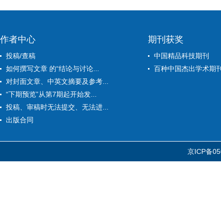
作者中心
期刊获奖
投稿/查稿
中国精品科技期刊
如何撰写文章 的“结论与讨论...
百种中国杰出学术期
对封面文章、中英文摘要及参考...
“下期预览”从第7期起开始发...
投稿、审稿时无法提交、无法进...
出版合同
京ICP备05