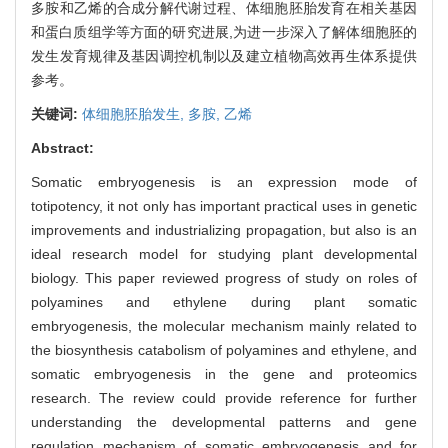
多胺和乙烯的合成分解代谢过程、体细胞胚胎发育在相关基因
和蛋白质组学等方面的研究进展,为进一步深入了解体细胞胚的
发生发育规律及基因调控机制以及建立植物高效再生体系提供
参考。
关键词:
体细胞胚胎发生,
多胺,
乙烯
Abstract:
Somatic embryogenesis is an expression mode of
totipotency, it not only has important practical uses in genetic
improvements and industrializing propagation, but also is an
ideal research model for studying plant developmental
biology. This paper reviewed progress of study on roles of
polyamines and ethylene during plant somatic
embryogenesis, the molecular mechanism mainly related to
the biosynthesis catabolism of polyamines and ethylene, and
somatic embryogenesis in the gene and proteomics
research. The review could provide reference for further
understanding the developmental patterns and gene
regulation mechanism of somatic embryogenesis and for