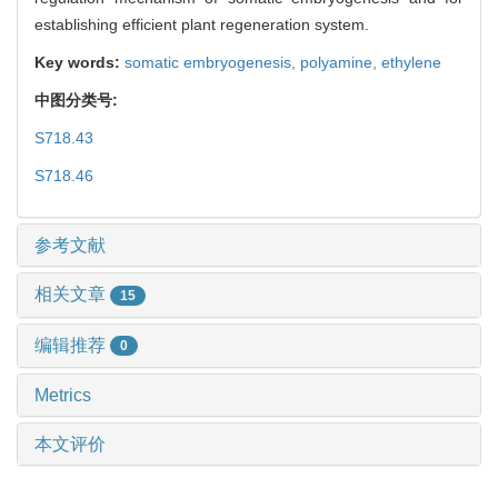
establishing efficient plant regeneration system.
Key words:
somatic embryogenesis,
polyamine,
ethylene
中图分类号:
S718.43
S718.46
参考文献
相关文章
15
编辑推荐
0
Metrics
本文评价