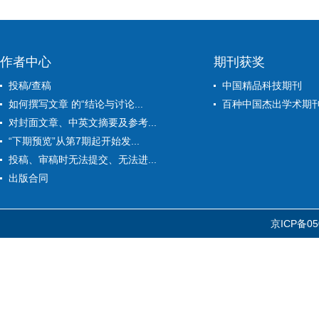
作者中心
期刊获奖
投稿/查稿
中国精品科技期刊
如何撰写文章 的“结论与讨论...
百种中国杰出学术期
对封面文章、中英文摘要及参考...
“下期预览”从第7期起开始发...
投稿、审稿时无法提交、无法进...
出版合同
京ICP备05