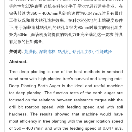
等的性能试验表明:该机在科尔沁半干旱沙地进行造林作业、在
钻头转速为360～400r/min和进给速度为0.047m/s时具有最佳
工作状况和最大钻孔造林效率。在科尔沁沙地的土壤硬度条件
下,用于深栽造林钻孔机的钻孔直径为90mm时最大的钻孔阻力
矩为53Nm ,而该机所能提供的钻孔力矩完全满足这一要求,并具
有足够的扭矩储备。
关键词:
荒漠化,
深栽造林,
钻孔机,
钻孔阻力矩,
性能试验
Abstract:
Tree deep planting is one of the best methods in semiarid
sand area with high-planted tree's survival and keeping rate.
Deep Planting Earth Auger is the ideal and useful machine
for deep planting. The function tests of the earth auger are
focused on the relations between resistance torque with the
drill bit rotation speed, with feeding speed and with soil
hardness. The results showed that machine would have
most efficiency in tree planting with the auger rotation speed
of 360～400 r/min and with the feeding speed of 0.047 m/s.