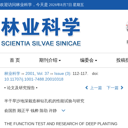
欢迎访问林业科学，今天是
2026年8月7日 星期五
首 页
期刊介绍
编委会
投稿
林业科学
››
2001
,
Vol. 37
››
Issue (3)
: 112-117.
doi:
10.11707/j.1001-7488.20010318
• 论文及研究报告 •
上一篇
下一篇
半干旱沙地深栽造林钻孔机的性能试验与研究
俞国胜 顾正平 钱桦 陈劭 许静
THE FUNCTION TEST AND RESEARCH OF DEEP PLANTING