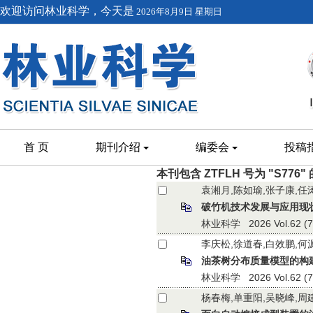
欢迎访问林业科学，今天是
2026年8月9日 星期日
首 页
期刊介绍
编委会
投稿
本刊包含 ZTFLH 号为 "S776
袁湘月,陈如瑜,张子康,任
破竹机技术发展与应用现
林业科学 2026 Vol.62 (7):
李庆松,徐道春,白效鹏,何
油茶树分布质量模型的构
林业科学 2026 Vol.62 (7):
杨春梅,单重阳,吴晓峰,周