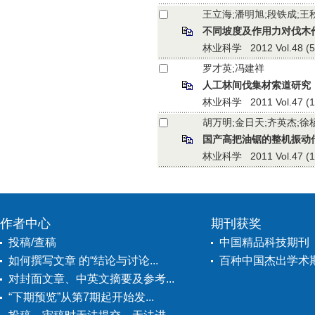
王立海;潘明旭;段铁成;王
不同坡度及作用力对伐木
林业科学 2012 Vol.48 (5):
罗才英;冯建祥
人工林间伐集材索道研究
林业科学 2011 Vol.47 (11)
胡万明;金日天;齐英杰;徐
国产高把油锯的整机振动
林业科学 2011 Vol.47 (1):
作者中心
期刊获奖
投稿/查稿
中国精品科技期刊
如何撰写文章 的“结论与讨论...
百种中国杰出学术
对封面文章、中英文摘要及参考...
“下期预览”从第7期起开始发...