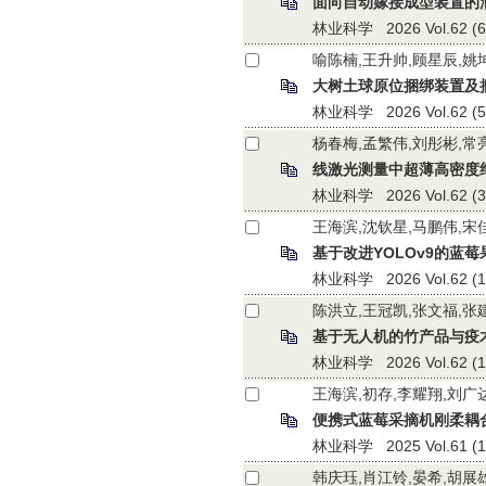
面向自动嫁接成型装置的
林业科学 2026 Vol.62 (6):
喻陈楠,王升帅,顾星辰,姚
大树土球原位捆绑装置及
林业科学 2026 Vol.62 (5):
杨春梅,孟繁伟,刘彤彬,常
线激光测量中超薄高密度
林业科学 2026 Vol.62 (3):
王海滨,沈钦星,马鹏伟,宋
基于改进YOLOv9的蓝
林业科学 2026 Vol.62 (1):
陈洪立,王冠凯,张文福,张
基于无人机的竹产品与疫
林业科学 2026 Vol.62 (1):
王海滨,初存,李耀翔,刘广
便携式蓝莓采摘机刚柔耦
林业科学 2025 Vol.61 (10)
韩庆珏,肖江铃,晏希,胡展