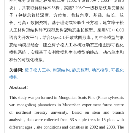
性的林分设置固定标准地15块（2002年设置7块，2003年设置8
块），共获取解析
样木53株，实测2 298个一级枝活枝条变量因
子（包括总着枝深度、方位角、着枝角度、基
径、枝长、弦
长、弓高）数据资料。基于理论或经验生长方程，建立樟子松
人工林树冠结构
静态模型及树冠动态生长模型。采用VC++6.0
语言为开发平台，结合OpenGL
开放式图形库，
将生长模型与形
态结构模型结合，建立樟子松人工林树冠动态三维图形可视化
模拟系统，实
现基于实测数据和生长模型的静态、动态单木和
林分的可视化模拟。
关键词:
樟子松人工林,
树冠结构,
静态模型,
动态模型,
可视化
模拟
Abstract:
This study was performed in Mongolian Scots Pine (Pinus
sylvestris
var. mongolica) plantations in Maoershan expe
riment forest centre
of northeast forestry university. Based on stem and branch
analysis，data were collected from 53 sample trees in 15 plots with
different ag
es，site conditions and densities in 2002 and 2003. The