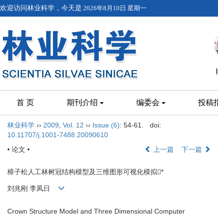
欢迎访问林业科学，今天是
2026年8月10日 星期一
首 页
期刊介绍
编委会
投稿
林业科学
››
2009
,
Vol. 12
››
Issue (6)
: 54-61.
doi:
10.11707/j.1001-7488.20090610
• 论文 •
上一篇
下一篇
樟子松人工林树冠结构模型及三维图形可视化模拟*
刘兆刚 李凤日
Crown Structure Model and Three Dimensional Computer