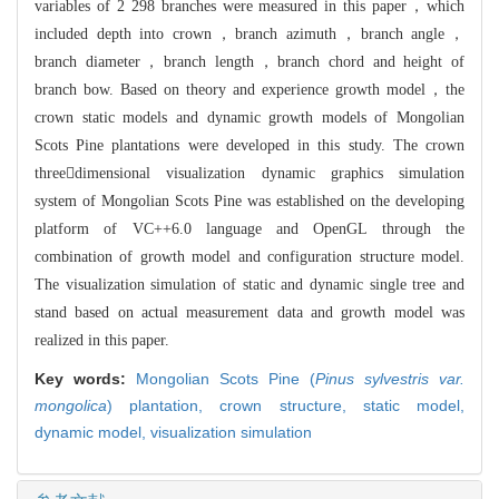
variables of 2 298 branc
hes
were measured in this paper，which
included depth into crown，branch azimuth，br
anch angle，
branch diameter，branch length，branch chord and height of
branch bo
w. Based on theory and experience growth model，the
crown static models and dyna
mic growth models of Mongolian
Scots Pine plantations were developed in this stu
dy. The crown
threedimensional visualization dynamic graphics simulation
syste
m of Mongolian Scots Pine was established on the developing
platform of VC+
+6.0
language and OpenGL through the
combination of growth model and configuration s
tructure model.
The visualization simulation of static and dynamic single tree a
nd
stand based on actual measurement data and growth model was
realized in this
paper.
Key words:
Mongolian Scots Pine (
Pinus sylvestris var.
mongolica
) plantation,
crown structure,
static model,
dynamic model,
visualization simulation