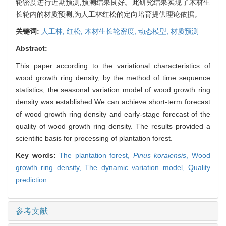
轮密度进行近期预测,预测结果良好。此研究结果实现了木材生
长轮内的材质预测,为人工林红松的定向培育提供理论依据。
关键词:
人工林,
红松,
木材生长轮密度,
动态模型,
材质预测
Abstract:
This paper according to the variational characteristics of
wood growth ring density, by the method of time sequence
statistics, the seasonal variation model of wood growth ring
density was established.We can achieve short-term forecast
of wood growth ring density and early-stage forecast of the
quality of wood growth ring density. The results provided a
scientific basis for processing of plantation forest.
Key words:
The plantation forest,
Pinus koraiensis
,
Wood
growth ring density,
The dynamic variation model,
Quality
prediction
参考文献