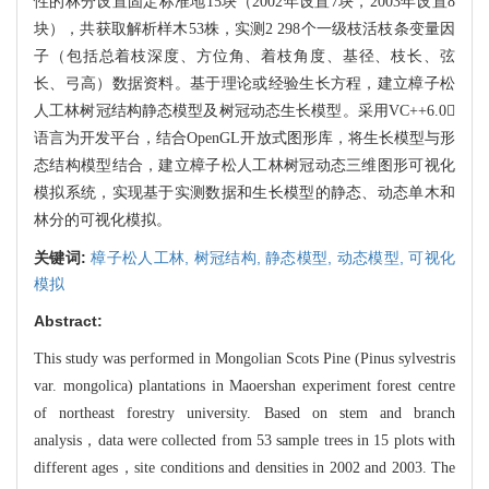
性的林分设置固定标准地15块（2002年设置7块，2003年设置8
块），共获取解析
样木53株，实测2 298个一级枝活枝条变量因
子（包括总着枝深度、方位角、着枝角度、基
径、枝长、弦
长、弓高）数据资料。基于理论或经验生长方程，建立樟子松
人工林树冠结构
静态模型及树冠动态生长模型。采用VC++6.0
语言为开发平台，结合OpenGL
开放式图形库，
将生长模型与形
态结构模型结合，建立樟子松人工林树冠动态三维图形可视化
模拟系统，实
现基于实测数据和生长模型的静态、动态单木和
林分的可视化模拟。
关键词:
樟子松人工林,
树冠结构,
静态模型,
动态模型,
可视化
模拟
Abstract:
This study was performed in Mongolian Scots Pine (Pinus
sylvestris
var. mongolica) plantations in Maoershan expe
riment forest centre
of northeast forestry university. Based on stem and branch
analysis，data were collected from 53 sample trees in 15 plots with
different ag
es，site conditions and densities in 2002 and 2003. The