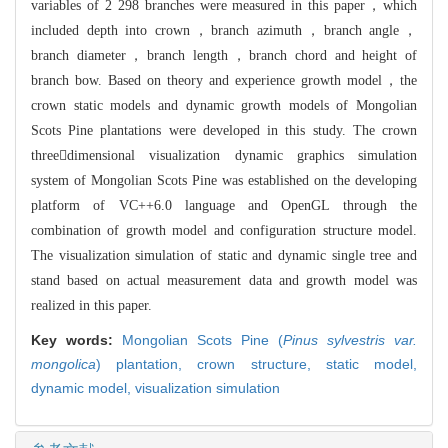
variables of 2 298 branc
hes
were measured in this paper，which
included depth into crown，branch azimuth，br
anch angle，
branch diameter，branch length，branch chord and height of
branch bo
w. Based on theory and experience growth model，the
crown static models and dyna
mic growth models of Mongolian
Scots Pine plantations were developed in this stu
dy. The crown
threedimensional visualization dynamic graphics simulation
syste
m of Mongolian Scots Pine was established on the developing
platform of VC+
+6.0
language and OpenGL through the
combination of growth model and configuration s
tructure model.
The visualization simulation of static and dynamic single tree a
nd
stand based on actual measurement data and growth model was
realized in this
paper.
Key words:
Mongolian Scots Pine (
Pinus sylvestris var.
mongolica
) plantation,
crown structure,
static model,
dynamic model,
visualization simulation