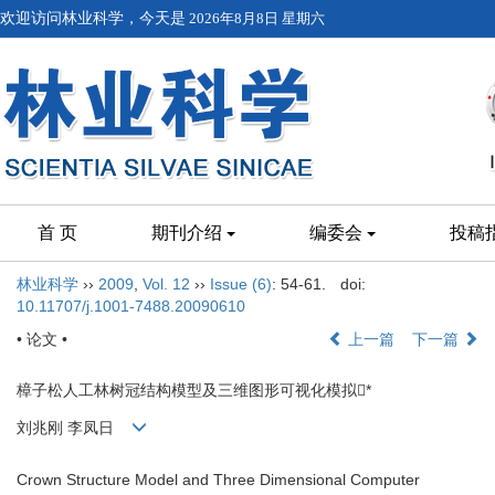
欢迎访问林业科学，今天是
2026年8月8日 星期六
首 页
期刊介绍
编委会
投稿
林业科学
››
2009
,
Vol. 12
››
Issue (6)
: 54-61.
doi:
10.11707/j.1001-7488.20090610
• 论文 •
上一篇
下一篇
樟子松人工林树冠结构模型及三维图形可视化模拟*
刘兆刚 李凤日
Crown Structure Model and Three Dimensional Computer