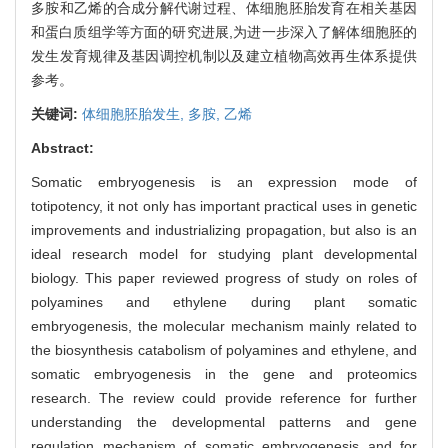
多胺和乙烯的合成分解代谢过程、体细胞胚胎发育在相关基因
和蛋白质组学等方面的研究进展,为进一步深入了解体细胞胚的
发生发育规律及基因调控机制以及建立植物高效再生体系提供
参考。
关键词:
体细胞胚胎发生,
多胺,
乙烯
Abstract:
Somatic embryogenesis is an expression mode of
totipotency, it not only has important practical uses in genetic
improvements and industrializing propagation, but also is an
ideal research model for studying plant developmental
biology. This paper reviewed progress of study on roles of
polyamines and ethylene during plant somatic
embryogenesis, the molecular mechanism mainly related to
the biosynthesis catabolism of polyamines and ethylene, and
somatic embryogenesis in the gene and proteomics
research. The review could provide reference for further
understanding the developmental patterns and gene
regulation mechanism of somatic embryogenesis and for