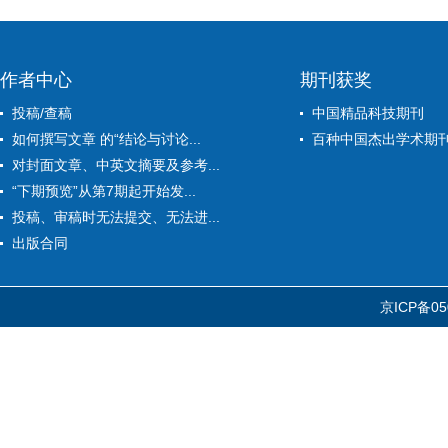
作者中心
期刊获奖
投稿/查稿
中国精品科技期刊
如何撰写文章 的“结论与讨论...
百种中国杰出学术期
对封面文章、中英文摘要及参考...
“下期预览”从第7期起开始发...
投稿、审稿时无法提交、无法进...
出版合同
京ICP备05