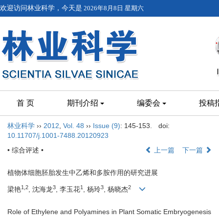
欢迎访问林业科学，今天是
2026年8月8日 星期六
首 页
期刊介绍
编委会
投稿
林业科学
››
2012
,
Vol. 48
››
Issue (9)
: 145-153.
doi:
10.11707/j.1001-7488.20120923
• 综合评述 •
上一篇
下一篇
植物体细胞胚胎发生中乙烯和多胺作用的研究进展
1,2
3
1
3
2
梁艳
, 沈海龙
, 李玉花
, 杨玲
, 杨晓杰
Role of Ethylene and Polyamines in Plant Somatic Embryogenesis