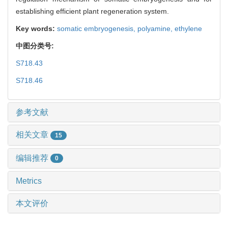
establishing efficient plant regeneration system.
Key words:
somatic embryogenesis,
polyamine,
ethylene
中图分类号:
S718.43
S718.46
参考文献
相关文章
15
编辑推荐
0
Metrics
本文评价