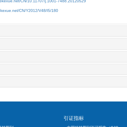
nyekexue.net/CN/10.11707/j.1001-7488.20120529
yekexue.net/CN/Y2012/V48/I5/180
引证指标