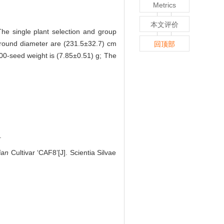
Metrics
本文评价
he single plant selection and group
ground diameter are (231.5±32.7) cm
回顶部
00-seed weight is (7.85±0.51) g; The
.
jan
Cultivar ‘CAF8’[J]. Scientia Silvae