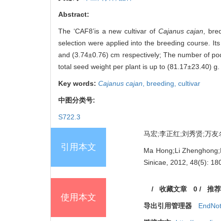
Abstract:
The ‘CAF8’is a new cultivar of
Cajanus
cajan
, bre
selection were applied into the breeding course. 
and (3.74±0.76) cm respectively; The number of pod
total seed weight per plant is up to (81.17±23.40) g.
Key words:
Cajanus cajan
,
breeding,
cultivar
中图分类号:
S722.3
马宏;李正红;刘秀贤;万友名;谷勇
引用本文
Ma Hong;Li Zhenghong;L
Sinicae, 2012, 48(5): 18
/
收藏文章
0
/
推荐
使用本文
导出引用管理器
EndNo