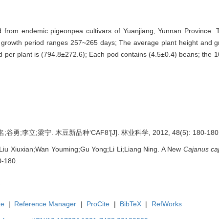
d from endemic pigeonpea cultivars of Yuanjiang, Yunnan Province. T
Its growth period ranges 257~265 days; The average plant height and 
 per plant is (794.8±272.6); Each pod contains (4.5±0.4) beans; the 1
;李立;梁宁. 木豆新品种‘CAF8’[J]. 林业科学, 2012, 48(5): 180-180
iu Xiuxian;Wan Youming;Gu Yong;Li Li;Liang Ning. A New
Cajanus
ca
0-180.
te
|
Reference Manager
|
ProCite
|
BibTeX
|
RefWorks