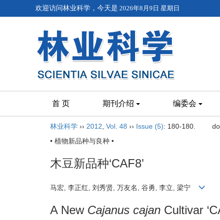
欢迎访问林业科学，今天是
2026年8月9日 星期日
首 页
期刊介绍
编委会
林业科学
››
2012
,
Vol. 48
››
Issue (5)
: 180-180.
do
• 植物新品种与良种 •
木豆新品种‘CAF8’
马宏, 李正红, 刘秀贤, 万友名, 谷勇, 李立, 梁宁
A New
Cajanus
cajan
Cultivar ‘C