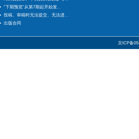
“下期预览”从第7期起开始发...
投稿、审稿时无法提交、无法进...
出版合同
京ICP备05