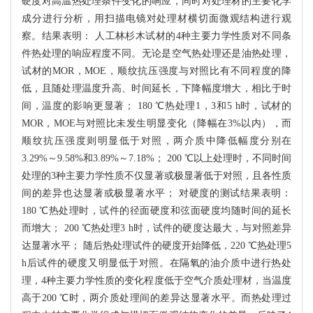
硬度对高温热处理条件变化的响应，同时对处理材的主要化学
成分进行分析，用扫描电镜对处理材横切面微观结构进行观
察。结果表明： 人工林杉木试材的4种主要力学性质对不同条
件热处理的响应程度不同。无论是空气热处理还是油热处理，
试材的MOR，MOE，顺纹抗压强度与对照比有不同程度的降
低，且随处理温度升高、时间延长，下降幅度增大，相比于时
间，温度的影响更显著； 180 ℃热处理1，3和5 h时，试材的
MOR，MOE与对照比未发生明显变化（降幅在3%以内），而
顺纹抗压强度则明显低于对照，两介质中降低幅度分别在
3.29%～9.58%和3.89%～7.18%； 200 ℃以上处理时，不同时间
处理的3种主要力学性质不仅显著或极显著低于对照，且各性质
间的差异也达显著或极显著水平； 对硬度的测试结果表明：
180 ℃热处理时，试件的径面硬度和弦面硬度均随时间的延长
而增大； 200 ℃热处理3 h时，试件的硬度达最大，与对照差异
达显著水平； 随后热处理试件的硬度开始降低，220 ℃热处理5
h后试件的硬度又明显低于对照。在隔氧的油介质中进行热处
理，4种主要力学性质的变化程度低于空气介质处理材，当温度
高于200 ℃时，两介质处理间的差异达显著水平。而热处理过