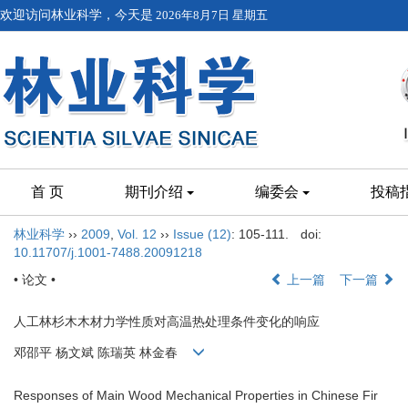
欢迎访问林业科学，今天是
2026年8月7日 星期五
首 页
期刊介绍
编委会
投稿
林业科学
››
2009
,
Vol. 12
››
Issue (12)
: 105-111.
doi:
10.11707/j.1001-7488.20091218
• 论文 •
上一篇
下一篇
人工林杉木木材力学性质对高温热处理条件变化的响应
邓邵平 杨文斌 陈瑞英 林金春
Responses of Main Wood Mechanical Properties in Chinese Fir