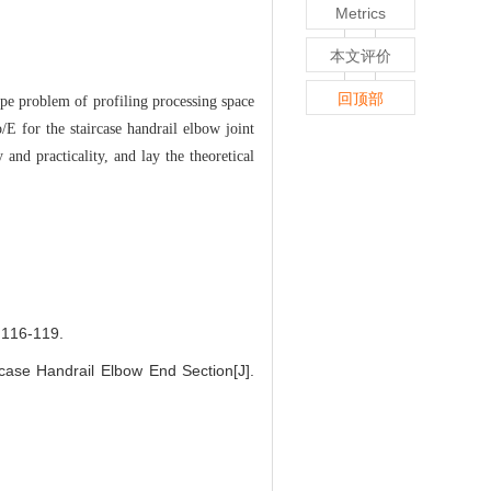
Metrics
本文评价
回顶部
ape problem of profiling processing space
E for the staircase handrail elbow joint
and practicality, and lay the theoretical
6-119.
ase Handrail Elbow End Section[J].