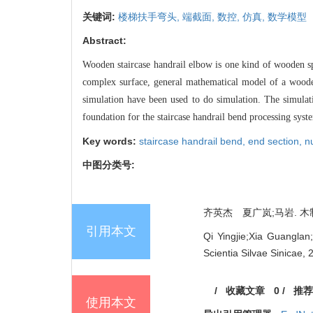
关键词:
楼梯扶手弯头,
端截面,
数控,
仿真,
数学模型
Abstract:
Wooden staircase handrail elbow is one kind of wooden sp
complex surface, general mathematical model of a wooden
simulation have been used to do simulation. The simulatio
foundation for the staircase handrail bend processing sys
Key words:
staircase handrail bend,
end section,
n
中图分类号:
齐英杰 夏广岚;马岩. 木制楼
引用本文
Qi Yingjie;Xia Guangla
Scientia Silvae Sinicae, 
/
收藏文章
0
/
推荐
使用本文