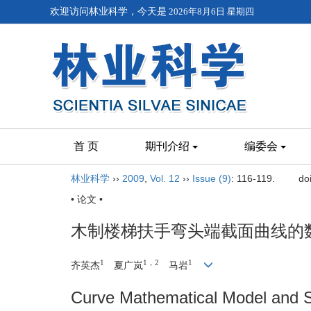
欢迎访问林业科学，今天是
2026年8月6日 星期四
首 页
期刊介绍
编委会
林业科学
››
2009
,
Vol. 12
››
Issue (9)
: 116-119.
do
• 论文 •
木制楼梯扶手弯头端截面曲线的
1
1，2
1
齐英杰
夏广岚
马岩
Curve Mathematical Model and S