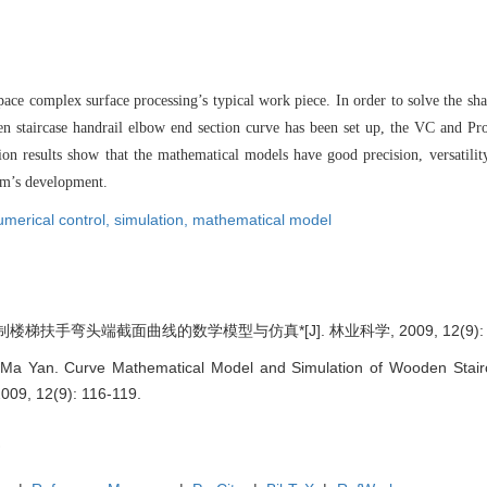
ace complex surface processing’s typical work piece. In order to solve the sh
 staircase handrail elbow end section curve has been set up, the VC and Pro/
n results show that the mathematical models have good precision, versatility 
tem’s development.
umerical control,
simulation,
mathematical model
梯扶手弯头端截面曲线的数学模型与仿真*[J]. 林业科学, 2009, 12(9): 11
n;Ma Yan. Curve Mathematical Model and Simulation of Wooden Stairc
2009, 12(9): 116-119.