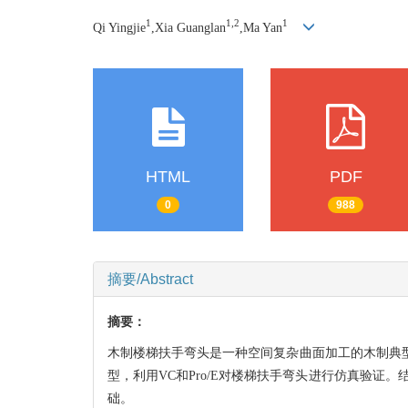
1
1,2
1
Qi Yingjie
,Xia Guanglan
,Ma Yan
HTML
PDF
0
988
摘要/Abstract
摘要：
木制楼梯扶手弯头是一种空间复杂曲面加工的木制典
型，利用VC和Pro/E对楼梯扶手弯头进行仿真验
础。