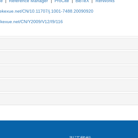
te
|
Reference Manager
|
ProCite
|
BibTeX
|
RefWorks
nyekexue.net/CN/10.11707/j.1001-7488.20090920
yekexue.net/CN/Y2009/V12/I9/116