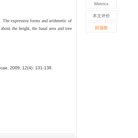
Metrics
本文评价
. The expressive fo
rms and arithmetic of
回顶部
 about
the height, the basal area and tree
icae, 2009, 12(4): 131-138.