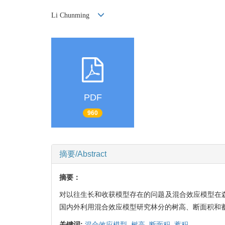
Li Chunming
PDF
960
摘要/Abstract
摘要：
对以往生长和收获模型存在的问题及混合效应模型在
国内外
利用混合效应模型研究林分的树高、断面积和
关键词:
混合效应模型,
树高,
断面积,
蓄积