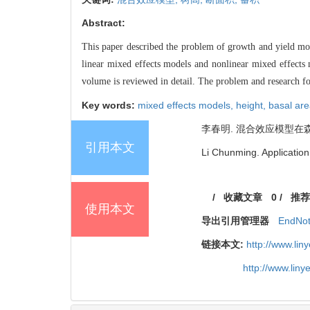
Abstract:
This paper described the problem of growth and yield mo
linear mixed effects models and nonlinear mixed effects
volume is reviewed in detail. The problem a
nd research f
Key words:
mixed effects models,
height,
basal ar
李春明. 混合效应模型在森林生长
引用本文
Li Chunming. Application
/
收藏文章
0
/
推荐
使用本文
导出引用管理器
EndNo
链接本文:
http://www.li
http://www.lin