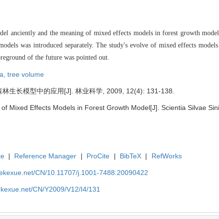
del anciently
a
nd the meaning of mixed effects models in forest growth model
 mo
dels was introduced separately. The study's evolve of mixed effects models
oreground of the future was pointed out.
ea,
tree volume
模型中的应用[J]. 林业科学, 2009, 12(4): 131-138.
 of Mixed Effects Models in Forest Growth Model[J]. Scientia Silvae Sin
te
|
Reference Manager
|
ProCite
|
BibTeX
|
RefWorks
nyekexue.net/CN/10.11707/j.1001-7488.20090422
yekexue.net/CN/Y2009/V12/I4/131