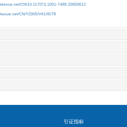
nyekexue.net/CN/10.11707/j.1001-7488.20050612
yekexue.net/CN/Y2005/V41/I6/78
引证指标