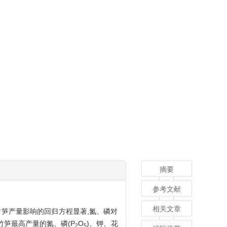
摘要
参考文献
相关文章
笋产量影响的回归方程显著,氮、磷对
;竹笋最高产量的氮、磷(P
O
)、钾、花
2
5