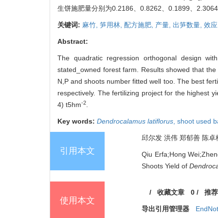
生饼施肥量分别为0.2186、0.8262、0.1899、2.3064
关键词:
麻竹,
笋用林,
配方施肥,
产量,
出笋数量,
效应
Abstract:
The quadratic regression orthogonal design wit
stated_owned forest farm. Results showed that the reg
N,P and shoots number fitted well too. The best ferti
respectively. The fertilizing project for the highest y
-2
4) t5hm
.
Key words:
Dendrocalamus latiflorus
,
shoot used b
邱尔发 洪伟 郑郁善 陈卓梅 
引用本文
Qiu Erfa;Hong Wei;Zheng
Shoots Yield of
Dendroca
/
收藏文章
0
/
推荐
使用本文
导出引用管理器
EndNo