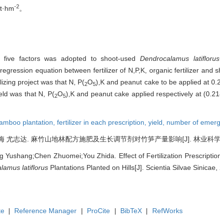
-2
t·hm
。
h five factors was adopted to shoot-used
Dendrocalamus latiflorus
ression equation between fertilizer of N,P,K, organic fertilizer and sho
lizing project was that N, P(
O
),K and peanut cake to be applied at 0
2
5
ield was that N, P(
O
),K and peanut cake applied respectively at (0.21
2
5
amboo plantation,
fertilizer in each prescription,
yield,
number of emerg
尤志达. 麻竹山地林配方施肥及生长调节剂对竹笋产量影响[J]. 林业科学, 2005,
 Yushang;Chen Zhuomei;You Zhida. Effect of Fertilization Prescript
lamus latiflorus
Plantations Planted on Hills[J]. Scientia Silvae Sinicae,
te
|
Reference Manager
|
ProCite
|
BibTeX
|
RefWorks