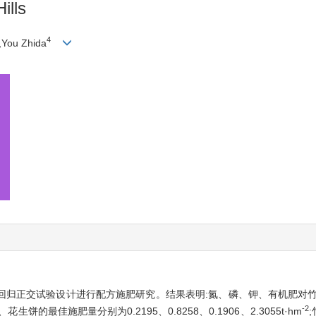
ills
4
,You Zhida
回归正交试验设计进行配方施肥研究。结果表明:氮、磷、钾、有机肥对竹
-2
、花生饼的最佳施肥量分别为0.2195、0.8258、0.1906、2.3055t·hm