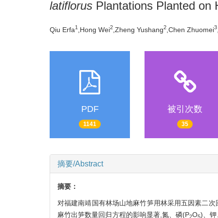
latiflorus
Plantations Planted on H
1
2
2
3
Qiu Erfa
,Hong Wei
,Zheng Yushang
,Chen Zhuomei
PDF
被引次数
1141
35
摘要/Abstract
摘要：
对福建南靖国有林场山地麻竹笋用林采用五因素二次
麻竹出笋数量回归方程的影响显著,氮、磷(P
O
)、钾
2
5