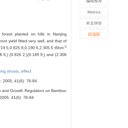
编辑推荐
Metrics
本文评价
forest planted on hills in Nanjing
回顶部
ot yield fitted very well, and that of
-2
.219 5,0.825 8,0.190 6,2.305 5 t5hm
8 6,) (0.826 2,)(0.189 9,) and (2.306
ing shoots,
effect
 41(6): 78-84.
ion and Growth Regulators on Bamboo
 2005, 41(6): 78-84.