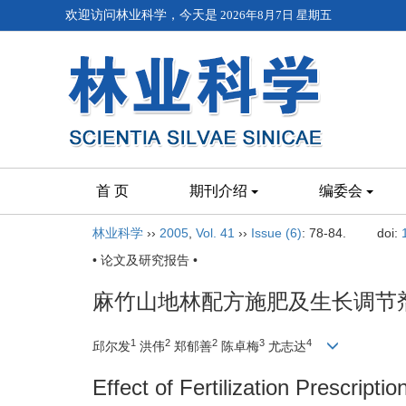
欢迎访问林业科学，今天是
2026年8月7日 星期五
首 页
期刊介绍
编委会
林业科学
››
2005
,
Vol. 41
››
Issue (6)
: 78-84.
doi:
• 论文及研究报告 •
麻竹山地林配方施肥及生长调节
1
2
2
3
4
邱尔发
洪伟
郑郁善
陈卓梅
尤志达
Effect of Fertilization Prescrip