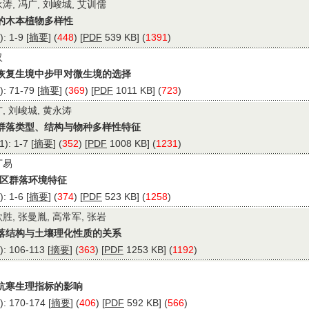
永涛, 冯广, 刘峻城, 艾训儒
的木本植物多样性
 1-9 [
摘要
] (
448
) [
PDF
539 KB] (
1391
)
汉
恢复生境中步甲对微生境的选择
 71-79 [
摘要
] (
369
) [
PDF
1011 KB] (
723
)
广, 刘峻城, 黄永涛
群落类型、结构与物种多样性特征
: 1-7 [
摘要
] (
352
) [
PDF
1008 KB] (
1231
)
丁易
错区群落环境特征
 1-6 [
摘要
] (
374
) [
PDF
523 KB] (
1258
)
欣胜, 张曼胤, 高常军, 张岩
落结构与土壤理化性质的关系
 106-113 [
摘要
] (
363
) [
PDF
1253 KB] (
1192
)
抗寒生理指标的影响
 170-174 [
摘要
] (
406
) [
PDF
592 KB] (
566
)