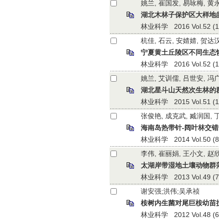
姚兰, 崔国发, 易咏梅, 黄
湖北木林子保护区大样地
林业科学 2016 Vol.52 (1):
杭佳, 石云, 安婧婧, 贺达
宁夏黄土丘陵区不同生态
林业科学 2016 Vol.52 (1):
姚兰, 艾训儒, 吕世安, 冯
湖北星斗山天然次生林的
林业科学 2015 Vol.51 (11)
张俊艳, 成克武, 臧润国, 
海南岛热带针-阔叶林交
林业科学 2014 Vol.50 (8):
李伟, 崔丽娟, 王小文, 赵
太湖岸带湿地土壤动物群
林业科学 2013 Vol.49 (7):
谢安强;洪伟;吴承祯
桉树内生菌对尾巨桉幼苗
林业科学 2012 Vol.48 (6):