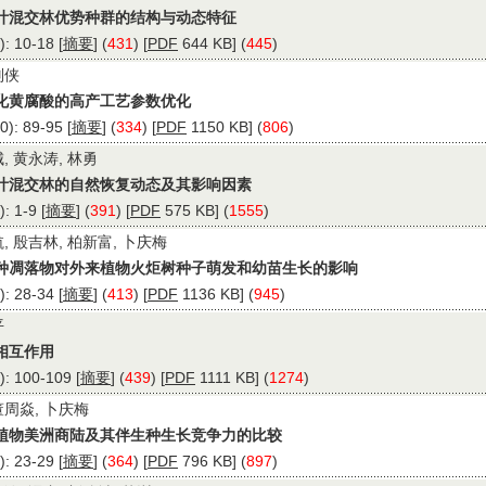
叶混交林优势种群的结构与动态特征
 10-18 [
摘要
] (
431
) [
PDF
644 KB] (
445
)
刘侠
化黄腐酸的高产工艺参数优化
: 89-95 [
摘要
] (
334
) [
PDF
1150 KB] (
806
)
, 黄永涛, 林勇
叶混交林的自然恢复动态及其影响因素
 1-9 [
摘要
] (
391
) [
PDF
575 KB] (
1555
)
航, 殷吉林, 柏新富, 卜庆梅
种凋落物对外来植物火炬树种子萌发和幼苗生长的影响
 28-34 [
摘要
] (
413
) [
PDF
1136 KB] (
945
)
平
相互作用
 100-109 [
摘要
] (
439
) [
PDF
1111 KB] (
1274
)
董周焱, 卜庆梅
植物美洲商陆及其伴生种生长竞争力的比较
 23-29 [
摘要
] (
364
) [
PDF
796 KB] (
897
)