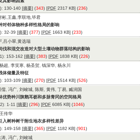
及其影响因素
 130-140 [
摘要
] (
343
) [
PDF
2317 KB] (
236
)
树彬,王鑫,李联地,毕君
种对邻体物种多样性格局的影响
 32-39 [
摘要
] (
377
) [
PDF
1663 KB] (
233
)
宇,吕小翠,黄选瑞
间伐和混交改造对大型土壤动物群落结构的影响
: 153-162 [
摘要
] (
383
) [
PDF
1838 KB] (
226
)
 杨超, 李笑寒, 杨圣贺, 钱深华, 杨永川
残体储量及特征
 103-109 [
摘要
] (
270
) [
PDF
1514 KB] (
526
)
儒, 冯广, 刘峻城, 陈斯, 黄伟, 丁易, 臧润国
林优势种川陕鹅耳枥和多脉青冈的空间格局
: 1-11 [
摘要
] (
296
) [
PDF
6085 KB] (
1046
)
 王传华
引入树种树干附生地衣多样性差异
 149-158 [
摘要
] (
365
) [
PDF
1182 KB] (
901
)
永涛, 冯广, 刘峻城