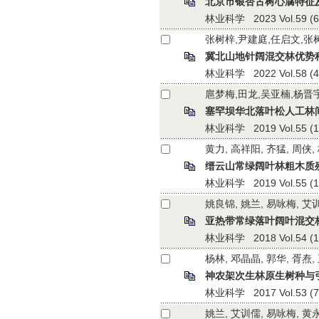
北京市银杏古树心腐特征
林业科学 2023 Vol.59 (6):
张树梓,尹建庭,任启文,张
冀北山地针阔混交林优势
林业科学 2022 Vol.58 (4):
扈梦梅,田龙,吴亚楠,杨晋
塞罕坝华北落叶松人工林
林业科学 2019 Vol.55 (11)
黄力, 高祥阳, 齐猛, 周侠,
缙云山常绿阔叶林粗木质
林业科学 2019 Vol.55 (1):
姚良锦, 姚兰, 易咏梅, 艾训
亚热带常绿落叶阔叶混交
林业科学 2018 Vol.54 (12)
杨林, 邓晶晶, 郭华, 胥焘,
神农架次生林原生树种与
林业科学 2017 Vol.53 (7):
姚兰, 艾训儒, 易咏梅, 黄