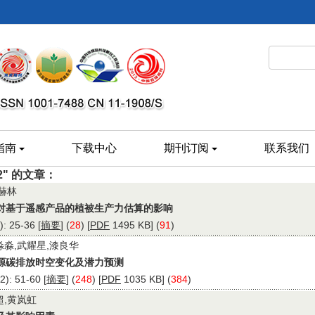
指南
下载中心
期刊订阅
联系我们
52" 的文章：
张赫林
对基于遥感产品的植被生产力估算的影响
 25-36 [
摘要
] (
28
) [
PDF
1495 KB] (
91
)
淼淼,武耀星,漆良华
源碳排放时空变化及潜力预测
: 51-60 [
摘要
] (
248
) [
PDF
1035 KB] (
384
)
超,黄岚虹