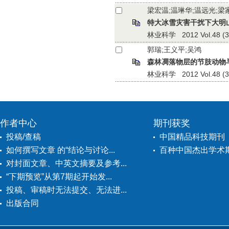
梁宏温;温琳华;温远光;梁
特大冰雪灾害干扰下大明
林业科学 2012 Vol.48 (3):
郭瑞;王义平;吴鸿
森林凋落物层的节肢动物
林业科学 2012 Vol.48 (3):
作者中心
期刊获奖
投稿/查稿
中国精品科技期刊
如何撰写文章 的“结论与讨论...
百种中国杰出学术
对封面文章、中英文摘要及参考...
“下期预览”从第7期起开始发...
投稿、审稿时无法提交、无法进...
出版合同