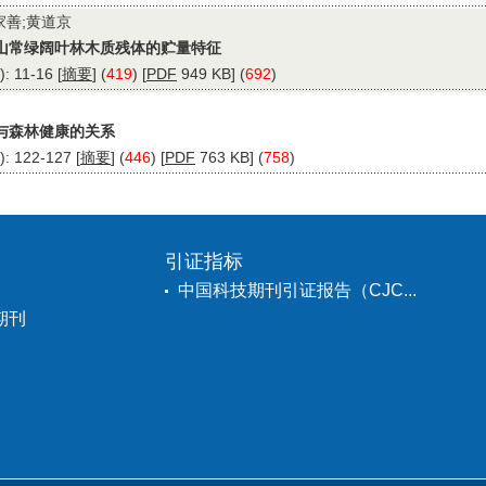
家善;黄道京
山常绿阔叶林木质残体的贮量特征
 11-16 [
摘要
] (
419
) [
PDF
949 KB] (
692
)
与森林健康的关系
 122-127 [
摘要
] (
446
) [
PDF
763 KB] (
758
)
引证指标
中国科技期刊引证报告（CJC...
期刊