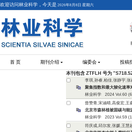
欢迎访问林业科学，今天是
2026年8月8日 星期六
首 页
期刊介绍
编委会
投稿
本刊包含 ZTFLH 号为 "S718.
李琪,孙睿,柏佳,张静宇,
聚集指数和最大羧化速率
林业科学 2024 Vol.60 (6):
曾赞青,宋涵晴,高俊宏,王
北京市森林植被固碳与能
林业科学 2023 Vol.59 (12)
符庆成,邱尔发,张媛,王慧