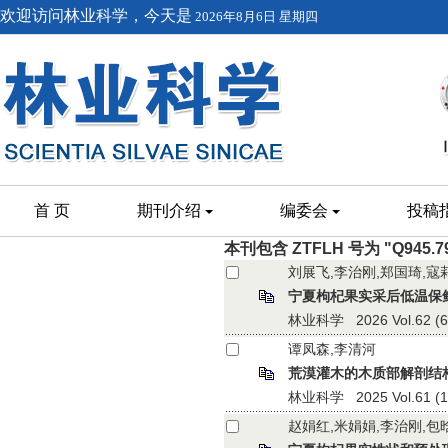
欢迎访问林业科学，今天是
2026年8月6日 星期四
首 页
期刊介绍
编委会
投稿
本刊包含 ZTFLH 号为 "Q945.
刘展飞,李治刚,郑国琦,寇
宁夏枸杞果实采后低温保
林业科学 2026 Vol.62 (6):
谭凤森,李清河
荒漠灌木的木质部解剖结
林业科学 2025 Vol.61 (1):
赵娟红,米娟娟,李治刚,包晗