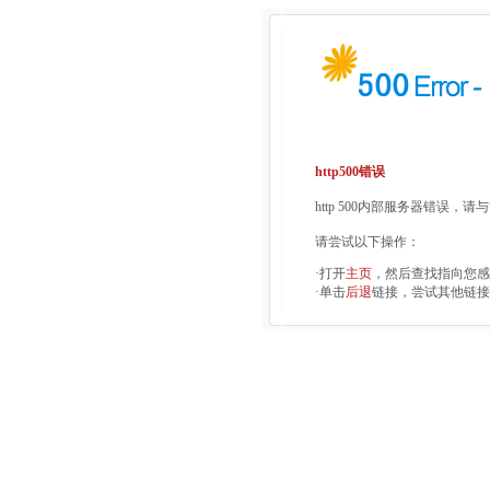
http500错误
http 500内部服务器错误，
请尝试以下操作：
·打开
主页
，然后查找指向您感
·单击
后退
链接，尝试其他链接