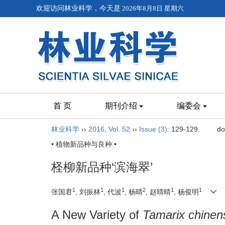
欢迎访问林业科学，今天是
2026年8月8日 星期六
首 页
期刊介绍
编委会
林业科学
››
2016
,
Vol. 52
››
Issue (3)
: 129-129.
do
• 植物新品种与良种 •
柽柳新品种‘滨海翠’
1
1
1
2
1
1
张国君
, 刘振林
, 代波
, 杨晴
, 赵晴晴
, 杨俊明
A New Variety of
Tamarix chinen