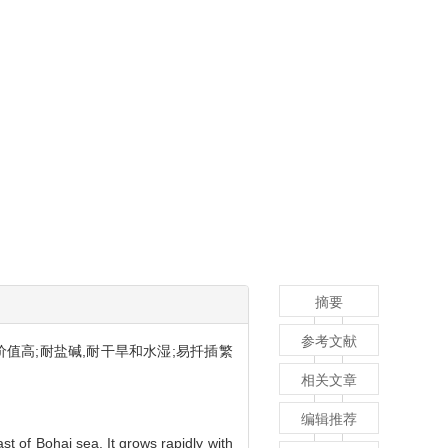
摘要
参考文献
价值高;耐盐碱,耐干旱和水湿;易扦插繁
相关文章
编辑推荐
st of Bohai sea. It grows rapidly with