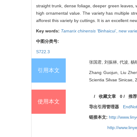
straight trunk, dense foliage, deeper green leaves
high ornamental value. The variety has multiple str
afforest this variety by cuttings. It is an excellent n
Key words:
Tamarix chinensis
‘Binhaicui’,
new varie
中图分类号:
S722.3
张国君, 刘振林, 代波, 杨晴,
引用本文
Zhang Guojun, Liu Zhen
Scientia Silvae Sinicae,
/
收藏文章
0
/
推荐
使用本文
导出引用管理器
EndNo
链接本文:
http://www.li
http://www.lin