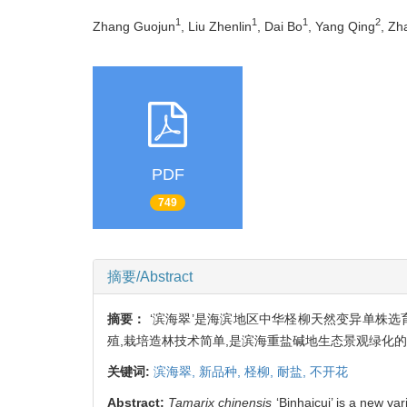
1
1
1
2
Zhang Guojun
, Liu Zhenlin
, Dai Bo
, Yang Qing
, Zh
PDF
749
摘要/Abstract
摘要：
‘滨海翠’是海滨地区中华柽柳天然变异单株选育
殖,栽培造林技术简单,是滨海重盐碱地生态景观绿化
关键词:
滨海翠,
新品种,
柽柳,
耐盐,
不开花
Abstract:
Tamarix chinensis
‘Binhaicui’ is a new va