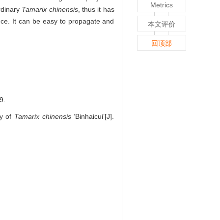
Metrics
rdinary
Tamarix chinensis
, thus it has
ance. It can be easy to propagate and
本文评价
回顶部
9.
ty of
Tamarix chinensis
‘Binhaicui’[J].