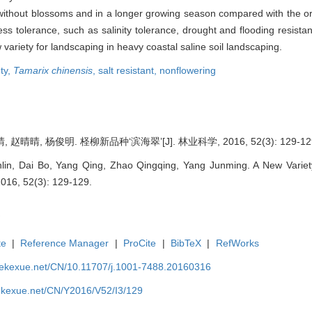
, without blossoms and in a longer growing season compared with the o
ess tolerance, such as salinity tolerance, drought and flooding resist
ew variety for landscaping in heavy coastal saline soil landscaping.
ty,
Tamarix chinensis
,
salt resistant,
nonflowering
 赵晴晴, 杨俊明. 柽柳新品种‘滨海翠’[J]. 林业科学, 2016, 52(3): 129-12
lin, Dai Bo, Yang Qing, Zhao Qingqing, Yang Junming. A New Varie
 2016, 52(3): 129-129.
te
|
Reference Manager
|
ProCite
|
BibTeX
|
RefWorks
nyekexue.net/CN/10.11707/j.1001-7488.20160316
yekexue.net/CN/Y2016/V52/I3/129