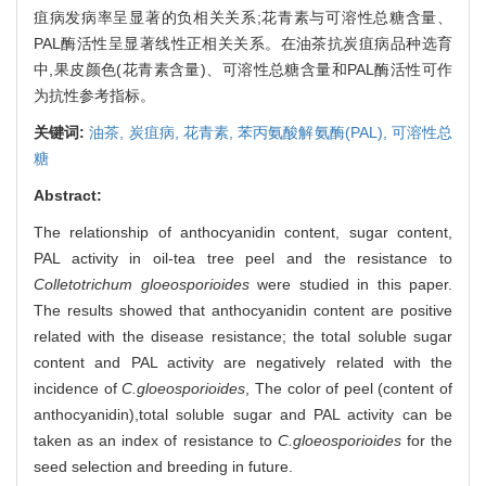
疽病发病率呈显著的负相关关系;花青素与可溶性总糖含量、
PAL酶活性呈显著线性正相关关系。在油茶抗炭疽病品种选育
中,果皮颜色(花青素含量)、可溶性总糖含量和PAL酶活性可作
为抗性参考指标。
关键词:
油茶,
炭疽病,
花青素,
苯丙氨酸解氨酶(PAL),
可溶性总
糖
Abstract:
The relationship of anthocyanidin content, sugar content,
PAL activity in oil-tea tree peel and the resistance to
Colletotrichum gloeosporioides
were studied in this paper.
The results showed that anthocyanidin content are positive
related with the disease resistance; the total soluble sugar
content and PAL activity are negatively related with the
incidence of
C.gloeosporioides
, The color of peel (content of
anthocyanidin),total soluble sugar and PAL activity can be
taken as an index of resistance to
C.gloeosporioides
for the
seed selection and breeding in future.