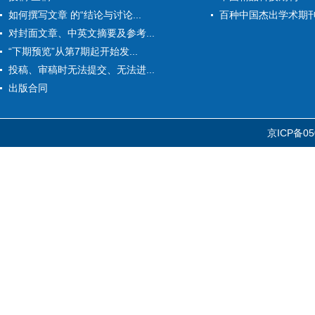
如何撰写文章 的“结论与讨论...
百种中国杰出学术期
对封面文章、中英文摘要及参考...
“下期预览”从第7期起开始发...
投稿、审稿时无法提交、无法进...
出版合同
京ICP备05