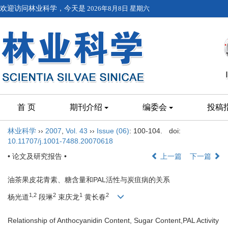
欢迎访问林业科学，今天是
2026年8月8日 星期六
首 页
期刊介绍
编委会
投稿
林业科学
››
2007
,
Vol. 43
››
Issue (06)
: 100-104.
doi:
10.11707/j.1001-7488.20070618
• 论文及研究报告 •
上一篇
下一篇
油茶果皮花青素、糖含量和PAL活性与炭疽病的关系
1,2
2
1
2
杨光道
段琳
束庆龙
黄长春
Relationship of Anthocyanidin Content, Sugar Content,PAL Activity