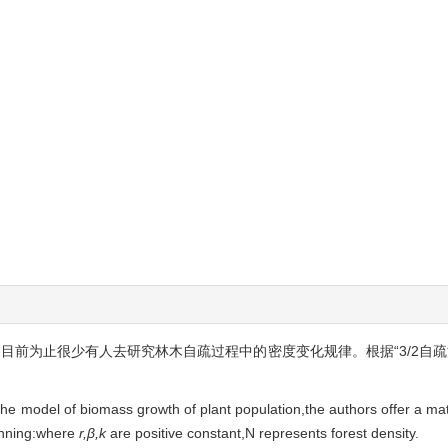
目前为止很少有人去研究林木自疏过程中的密度变化规律。根据“3/2自疏
d the model of biomass growth of plant population,the authors offer a ma
inning:where
r,β,k
are positive constant,N represents forest density.