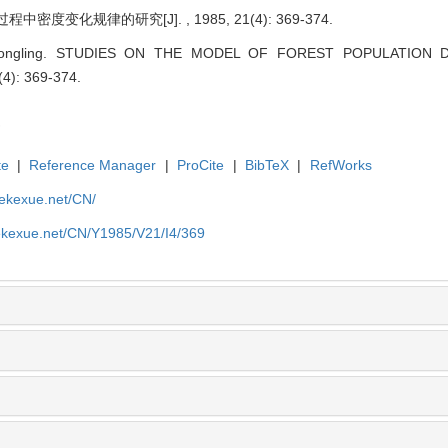
密度变化规律的研究[J]. , 1985, 21(4): 369-374.
Songling. STUDIES ON THE MODEL OF FOREST POPULATION 
(4): 369-374.
te
|
Reference Manager
|
ProCite
|
BibTeX
|
RefWorks
yekexue.net/CN/
yekexue.net/CN/Y1985/V21/I4/369