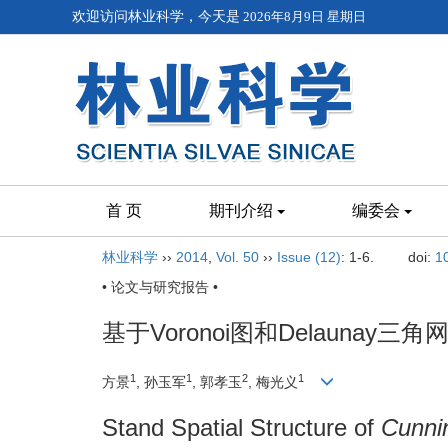
欢迎访问林业科学，今天是
2026年8月9日 星期日
首 页
期刊介绍
编委会
林业科学
››
2014
,
Vol. 50
››
Issue (12)
: 1-6.
doi:
1
• 论文与研究报告 •
基于Voronoi图和Delauna
1
1
2
1
方景
, 孙玉军
, 郭孝玉
, 梅光义
Stand Spatial Structure of
Cunni