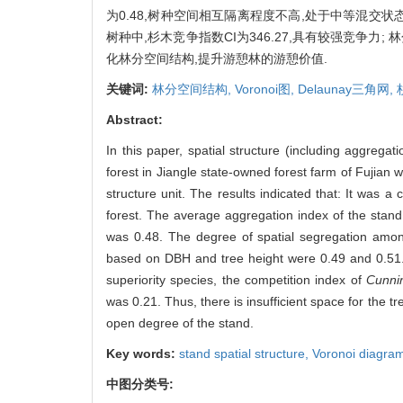
为0.48,树种空间相互隔离程度不高,处于中等混交状态
树种中,杉木竞争指数CI为346.27,具有较强竞争力;
化林分空间结构,提升游憩林的游憩价值.
关键词:
林分空间结构,
Voronoi图,
Delaunay三角网,
Abstract:
In this paper, spatial structure (including aggreg
forest in Jiangle state-owned forest farm of Fujian
structure unit. The results indicated that: It was 
forest. The average aggregation index of the stand 
was 0.48. The degree of spatial segregation amon
based on DBH and tree height were 0.49 and 0.51. T
superiority species, the competition index of
Cunni
was 0.21. Thus, there is insufficient space for the t
open degree of the stand.
Key words:
stand spatial structure,
Voronoi diagra
中图分类号: