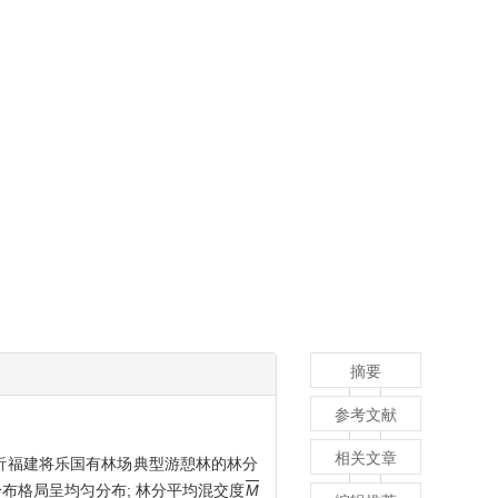
摘要
参考文献
相关文章
数分析福建将乐国有林场典型游憩林的林分
间分布格局呈均匀分布; 林分平均混交度
M