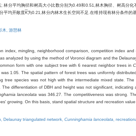
; 林分平均胸径和树高大小比数分别为0.49和0.51,林木胸径、树高分
 林分平均开敞度
K
为0.21,林分内林木生长空间不足.在维持现有林分条件
杉木,
游憩林
ation index, mingling, neighborhood comparison, competition index and 
 was analyzed by using the method of Voronoi diagram and the Delaunay t
a common form with one subject tree with 6 nearest neighbor trees in
C
was 1.05. The spatial pattern of forest trees was uniformly distribut
g tree species was not high with the intermediate mixed state. Th
he differentiation of DBH and height was not significant, indicating 
nghamia lanceolata
was 346.27. The competitiveness was strong. Th
rees' growing. On this basis, stand spatial structure and recreation val
m,
Delaunay triangulated network,
Cunninghamia lanceolata
,
recreationa