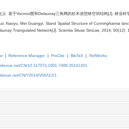
. 基于Voronoi图和Delaunay三角网的杉木游憩林空间结构[J]. 林业科学, 201
uo Xiaoyu, Mei Guangyi. Stand Spatial Structure of
Cunninghamia lanc
unay Triangulated Network[J]. Scientia Silvae Sinicae, 2014, 50(12): 
te
|
Reference Manager
|
ProCite
|
BibTeX
|
RefWorks
nyekexue.net/CN/10.11707/j.1001-7488.20141201
yekexue.net/CN/Y2014/V50/I12/1