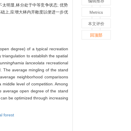
编辑推荐
化不太明显,林分处于中等竞争状态; 优势
的基础上,应增大林内开敞度以便进一步优
Metrics
本文评价
回顶部
open degree) of a typical recreation
riangulation to establish the spatial
unninghamia lanceolata
recreational
ed. The average mingling of the stand
e average neighborhood comparisons
a middle level of competition. Among
e average open degree of the stand
ue can be optimized through increasing
l forest