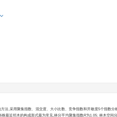
结构单元的方法,采用聚集指数、混交度、大小比数、竞争指数和开敞度5个指
围6株最近邻木的构成形式最为常见,林分平均聚集指数
R
为1.05; 林木空