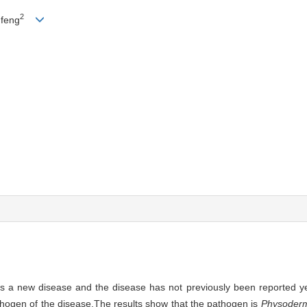
2
feng
s a new disease and the disease has not previously been reported yet
thogen of the disease.The results show that the pathogen is
Physoder