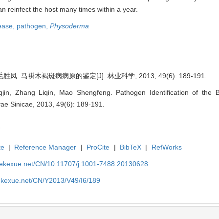
an reinfect the host many times within a year.
ease,
pathogen,
Physoderma
凤. 马褂木褐斑病病原的鉴定[J]. 林业科学, 2013, 49(6): 189-191.
jin, Zhang Liqin, Mao Shengfeng. Pathogen Identification of the
ilvae Sinicae, 2013, 49(6): 189-191.
te
|
Reference Manager
|
ProCite
|
BibTeX
|
RefWorks
nyekexue.net/CN/10.11707/j.1001-7488.20130628
yekexue.net/CN/Y2013/V49/I6/189