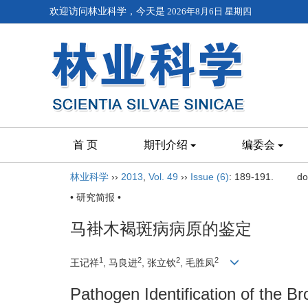
欢迎访问林业科学，今天是
2026年8月6日 星期四
首 页
期刊介绍
编委会
林业科学
››
2013
,
Vol. 49
››
Issue (6)
: 189-191.
do
• 研究简报 •
马褂木褐斑病病原的鉴定
1
2
2
2
王记祥
, 马良进
, 张立钦
, 毛胜凤
Pathogen Identification of the 