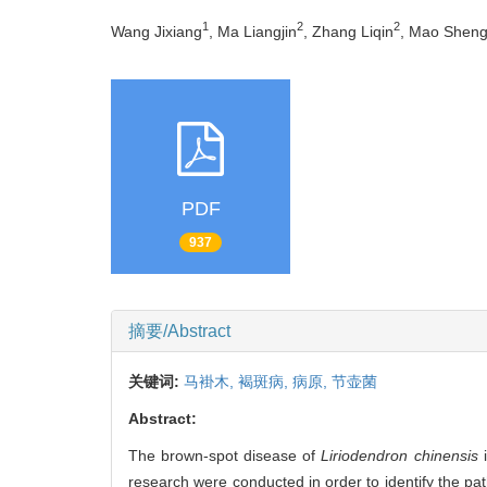
1
2
2
Wang Jixiang
, Ma Liangjin
, Zhang Liqin
, Mao Sheng
PDF
937
摘要/Abstract
关键词:
马褂木,
褐斑病,
病原,
节壶菌
Abstract:
The brown-spot disease of
Liriodendron chinensis
i
research were conducted in order to identify the pa