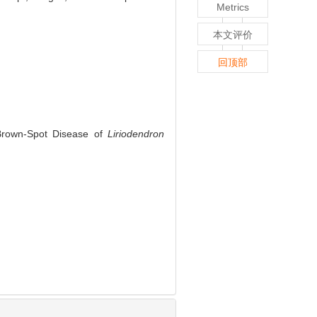
Metrics
本文评价
回顶部
 Brown-Spot Disease of
Liriodendron