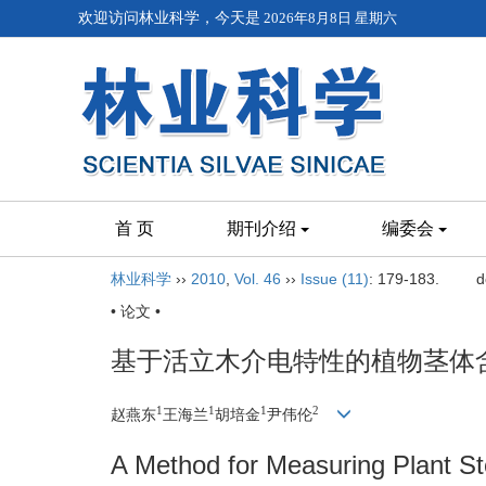
欢迎访问林业科学，今天是
2026年8月8日 星期六
首 页
期刊介绍
编委会
林业科学
››
2010
,
Vol. 46
››
Issue (11)
: 179-183.
d
• 论文 •
基于活立木介电特性的植物茎体
1
1
1
2
赵燕东
王海兰
胡培金
尹伟伦
A Method for Measuring Plant St