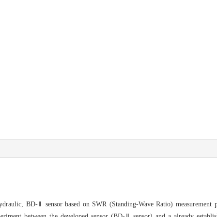
, hydraulic, BD-Ⅱ sensor based on SWR (Standing-Wave Ratio) measurement pr
experiment between the developed sensor (BD-Ⅱ sensor) and a already estab