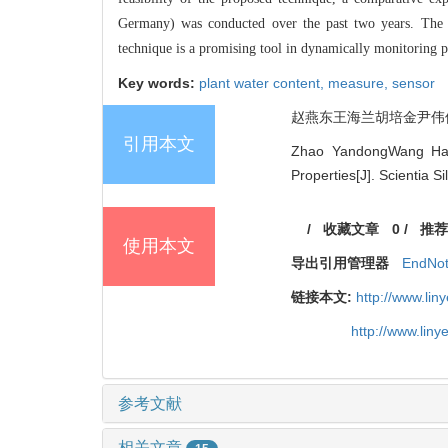
Germany) was conducted over the past two years. The 
technique is a promising tool in dynamically monitoring p
Key words:
plant water content,
measure,
sensor
赵燕东王海兰胡培金尹伟伦. 基
引用本文
Zhao YandongWang Hail
Properties[J]. Scientia S
/
收藏文章
0
/
推荐
使用本文
导出引用管理器
EndNo
链接本文:
http://www.li
http://www.lin
参考文献
相关文章