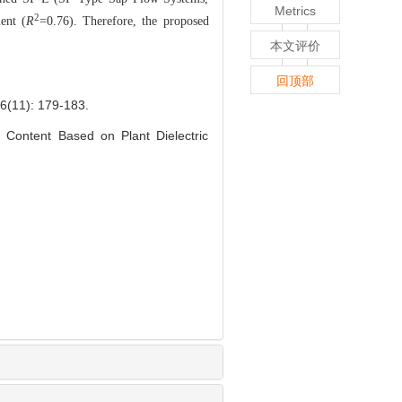
Metrics
2
ent (
R
=0.76). Therefore, the proposed
本文评价
回顶部
: 179-183.
Content Based on Plant Dielectric