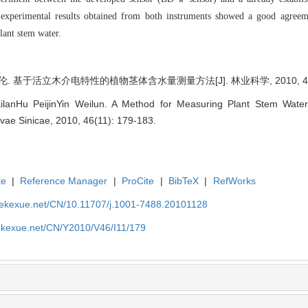
experimental results obtained from both instruments showed a good agreem
lant stem water.
于活立木介电特性的植物茎体含水量测量方法[J]. 林业科学, 2010, 46(11)
anHu PeijinYin Weilun. A Method for Measuring Plant Stem Water 
ilvae Sinicae, 2010, 46(11): 179-183.
te
|
Reference Manager
|
ProCite
|
BibTeX
|
RefWorks
nyekexue.net/CN/10.11707/j.1001-7488.20101128
yekexue.net/CN/Y2010/V46/I11/179