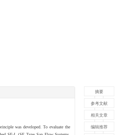
摘要
参考文献
相关文章
编辑推荐
inciple was developed. To evaluate the
lished SF-L (SF Type Sap Flow Systems,