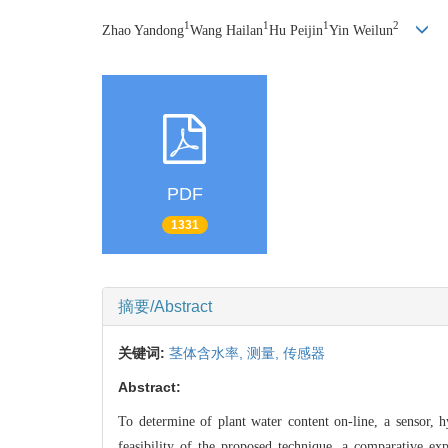
1
1
1
2
Zhao Yandong
Wang Hailan
Hu Peijin
Yin Weilun
PDF
1331
摘要/Abstract
关键词:
茎体含水率,
测量,
传感器
Abstract:
To determine of plant water content on-line, a sensor
feasibility of the proposed technique, a comparative 