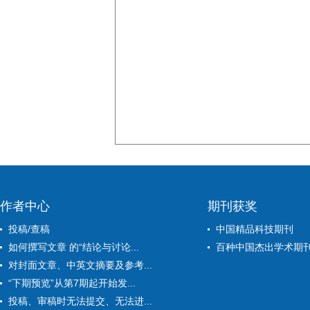
作者中心
期刊获奖
投稿/查稿
中国精品科技期刊
如何撰写文章 的“结论与讨论...
百种中国杰出学术期
对封面文章、中英文摘要及参考...
“下期预览”从第7期起开始发...
投稿、审稿时无法提交、无法进...