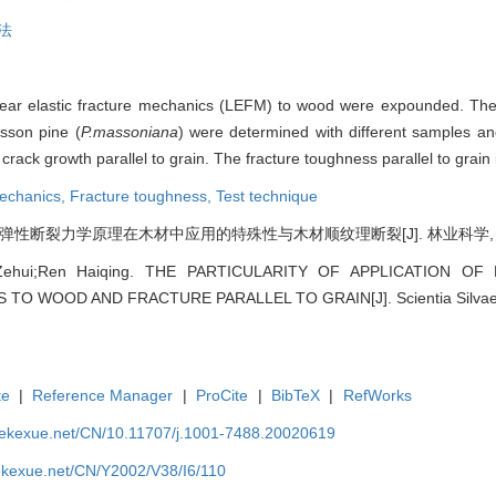
法
 linear elastic fracture mechanics (LEFM) to wood were expounded. Th
sson pine (
P.massoniana
) were determined with different samples a
rack growth parallel to grain. The fracture toughness parallel to grain 
 mechanics,
Fracture toughness,
Test technique
性断裂力学原理在木材中应用的特殊性与木材顺纹理断裂[J]. 林业科学, 2002, 3
 Zehui;Ren Haiqing. THE PARTICULARITY OF APPLICATION OF
 WOOD AND FRACTURE PARALLEL TO GRAIN[J]. Scientia Silvae Sin
te
|
Reference Manager
|
ProCite
|
BibTeX
|
RefWorks
nyekexue.net/CN/10.11707/j.1001-7488.20020619
yekexue.net/CN/Y2002/V38/I6/110