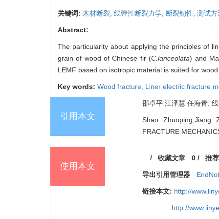
关键词:
木材断裂,
线弹性断裂力学,
断裂韧性,
测试方
Abstract:
The particularity about applying the principles of
grain of wood of Chinese fir (
C.lanceolata
) and Ma
LEMF based on isotropic material is suited for wood c
Key words:
Wood fracture,
Liner electric fracture
邵卓平 江泽慧 任海青. 线弹
引用本文
Shao Zhuoping;Jiang
FRACTURE MECHANICS TO
/
收藏文章
0
/
推荐
使用本文
导出引用管理器
EndNo
链接本文:
http://www.li
http://www.lin