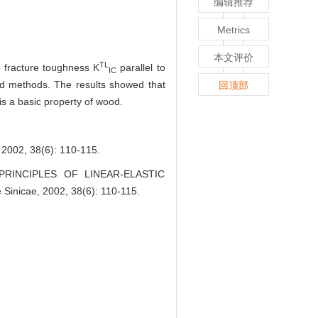
编辑推荐
Metrics
本文评价
TL
e fracture toughness K
parallel to
IC
nd methods. The results showed that
回顶部
is a basic property of wood.
8(6): 110-115.
 PRINCIPLES OF LINEAR-ELASTIC
icae, 2002, 38(6): 110-115.