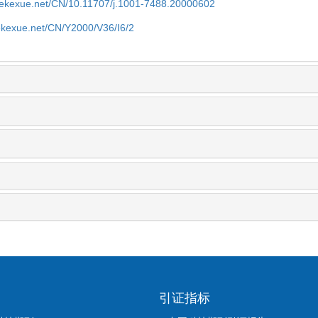
nyekexue.net/CN/10.11707/j.1001-7488.20000602
yekexue.net/CN/Y2000/V36/I6/2
引证指标