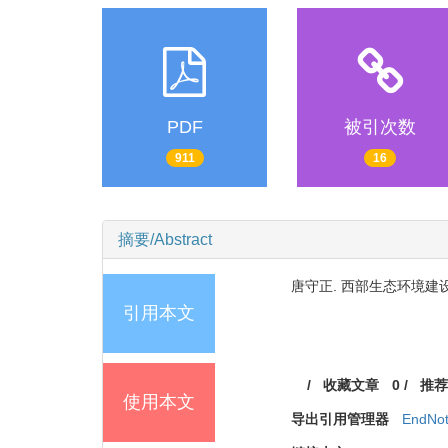
PDF
被引次数
911
16
摘要/Abstract
唐守正. 西部生态环境建设与国民
引用本文
/
收藏文章
0
/
推荐
使用本文
导出引用管理器
EndNo