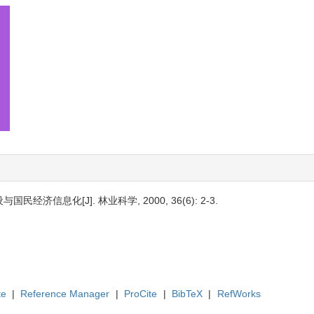
经济信息化[J]. 林业科学, 2000, 36(6): 2-3.
te
|
Reference Manager
|
ProCite
|
BibTeX
|
RefWorks