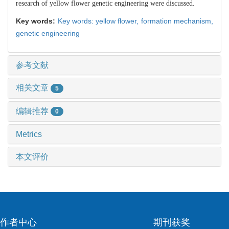
research of yellow flower genetic engineering were discussed.
Key words:
Key words: yellow flower,
formation mechanism,
genetic engineering
参考文献
相关文章
5
编辑推荐
0
Metrics
本文评价
作者中心
期刊获奖