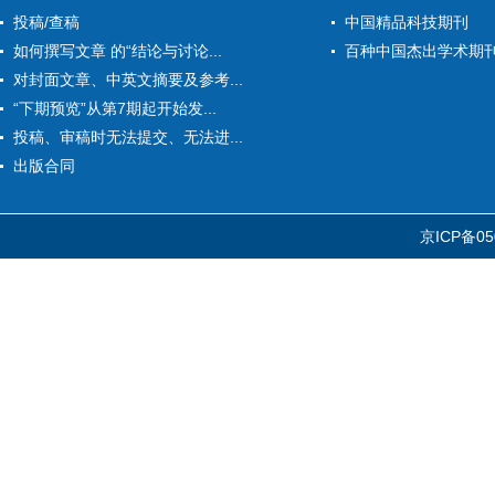
投稿/查稿
中国精品科技期刊
如何撰写文章 的“结论与讨论...
百种中国杰出学术期
对封面文章、中英文摘要及参考...
“下期预览”从第7期起开始发...
投稿、审稿时无法提交、无法进...
出版合同
京ICP备05