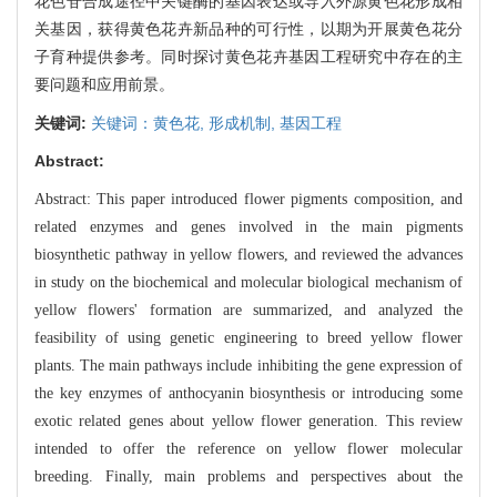
花色苷合成途径中关键酶的基因表达或导入外源黄色花形成相
关基因，获得黄色花卉新品种的可行性，以期为开展黄色花分
子育种提供参考。同时探讨黄色花卉基因工程研究中存在的主
要问题和应用前景。
关键词:
关键词：黄色花,
形成机制,
基因工程
Abstract:
Abstract: This paper introduced flower pigments composition, and
related enzymes and genes involved in the main pigments
biosynthetic pathway in yellow flowers, and reviewed the advances
in study on the biochemical and molecular biological mechanism of
yellow flowers' formation are summarized, and analyzed the
feasibility of using genetic engineering to breed yellow flower
plants. The main pathways include inhibiting the gene expression of
the key enzymes of anthocyanin biosynthesis or introducing some
exotic related genes about yellow flower generation. This review
intended to offer the reference on yellow flower molecular
breeding. Finally, main problems and perspectives about the